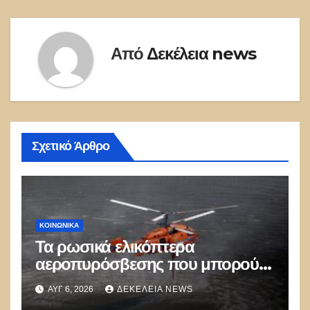
Από
Δεκέλεια news
Σχετικό Άρθρο
ΚΟΙΝΩΝΙΚΑ
Τα ρωσικά ελικόπτερα
αεροπυρόσβεσης που μπορούν
να ρίχνουν 5 τόνους νερού με 8
ΑΥΓ 6, 2026
ΔΕΚΈΛΕΙΑ NEWS
μποφόρ