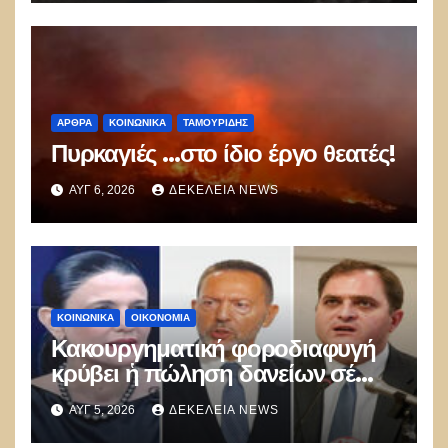
ΑΡΘΡΑ
ΚΟΙΝΩΝΙΚΑ
ΤΑΜΟΥΡΊΔΗΣ
Πυρκαγιές …στο ίδιο έργο θεατές!
ΑΥΓ 6, 2026
ΔΕΚΈΛΕΙΑ NEWS
ΚΟΙΝΩΝΙΚΑ
ΟΙΚΟΝΟΜΙΑ
Κακουργηματική φοροδιαφυγή
κρύβει ἡ πώληση δανείων σέ
funds
ΑΥΓ 5, 2026
ΔΕΚΈΛΕΙΑ NEWS