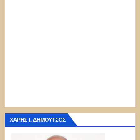
ΧΆΡΗΣ Ι. ΔΗΜΟΎΤΣΟΣ