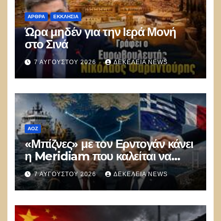
ΑΡΘΡΑ
ΕΚΚΛΗΣΊΑ
Ώρα μηδέν για την Ιερά Μονή
στο Σινά
7 ΑΥΓΟΎΣΤΟΥ 2026
ΔΕΚΈΛΕΙΑ NEWS
ΑΟΖ
«Μπίζνες» με τον Ερντογάν κάνει
η Meridiam που καλείται να
ξεμπλοκάρει το καλώδιο
7 ΑΥΓΟΎΣΤΟΥ 2026
ΔΕΚΈΛΕΙΑ NEWS
Ελλάδας–Κύπρου