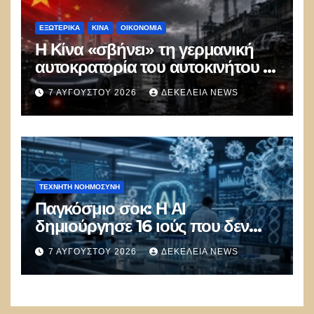
ΕΞΩΤΕΡΙΚΑ
ΚΊΝΑ
ΟΙΚΟΝΟΜΙΑ
Η Κίνα «σβήνει» τη γερμανική
αυτοκρατορία του αυτοκινήτου –
100.000 απολύσεις, λουκέτα και
7 ΑΥΓΟΎΣΤΟΥ 2026
ΔΕΚΈΛΕΙΑ NEWS
πολιτικός πανικός
ΤΕΧΝΗΤΉ ΝΟΗΜΟΣΎΝΗ
Παγκόσμιο σοκ: Η ΑΙ
δημιούργησε 16 ιούς που δεν
υπάρχουν στη φύση –
7 ΑΥΓΟΎΣΤΟΥ 2026
ΔΕΚΈΛΕΙΑ NEWS
Συναγερμός: Ο εφιάλτης μόλις
άρχισε