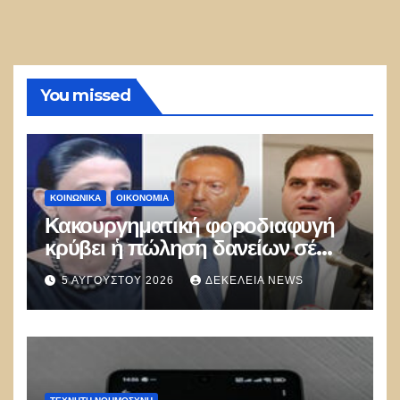
You missed
ΚΟΙΝΩΝΙΚΑ
ΟΙΚΟΝΟΜΙΑ
Κακουργηματική φοροδιαφυγή
κρύβει ἡ πώληση δανείων σέ
funds
5 ΑΥΓΟΎΣΤΟΥ 2026
ΔΕΚΈΛΕΙΑ NEWS