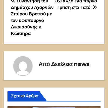
Πλοήγηση
Συνάντηση του
Όχι άλλο ένα πάρκο
Δημάρχου Αχαρνών
Τρίτση στο Τατόι
άρθρων
Σπύρου Βρεττού με
τον υφυπουργό
Δικαιοσύνης κ.
Κώτσηρα
Από
Δεκέλεια news
Σχετικό Άρθρο