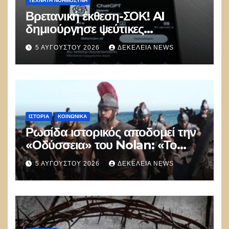
ΤΕΧΝΗΤΉ ΝΟΗΜΟΣΎΝΗ
Βρετανική έκθεση-ΣΟΚ! AI
δημιούργησε ψεύτικες
ταυτότητες και επιχείρησε να
5 ΑΥΓΟΎΣΤΟΥ 2026
ΔΕΚΈΛΕΙΑ NEWS
εξαπατήσει προγραμματιστές σε
δοκιμή κυβερνοασφάλειας
ΙΣΤΟΡΊΑ
ΚΟΙΝΩΝΙΚΑ
Ρωσίδα ιστορικός αποδομεί την
«Οδύσσεια» του Nolan: «Το
Hollywood δημιουργεί στρεβλή
5 ΑΥΓΟΎΣΤΟΥ 2026
ΔΕΚΈΛΕΙΑ NEWS
εικόνα για την Αρχαία Ελλάδα»