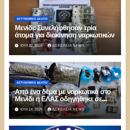
ΑΣΤΥΝΟΜΙΚΌ ΔΕΛΤΊΟ
Μενίδι: Συνελήφθησαν τρία
άτομα για διακίνηση ναρκωτικών
ΙΟΎΛ 22, 2026
ΔΕΚΈΛΕΙΑ NEWS
ΑΣΤΥΝΟΜΙΚΌ ΔΕΛΤΊΟ
Από ένα δέμα με ναρκωτικά στο
Μενίδι η ΕΛΑΣ οδηγήθηκε σε
ευρύτερο δίκτυο διακίνησης σε
ΙΟΎΛ 14, 2026
ΔΕΚΈΛΕΙΑ NEWS
Λάρισα και Μυτιλήνη