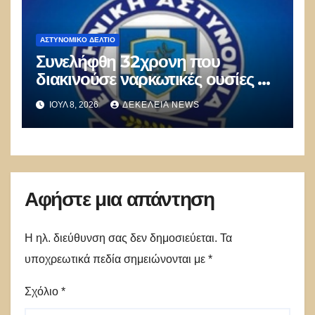
ΑΣΤΥΝΟΜΙΚΌ ΔΕΛΤΊΟ
Συνελήφθη 32χρονη που
διακινούσε ναρκωτικές ουσίες σε
οικισμό των Αχαρνών
ΙΟΎΛ 8, 2026
ΔΕΚΈΛΕΙΑ NEWS
Αφήστε μια απάντηση
Η ηλ. διεύθυνση σας δεν δημοσιεύεται.
Τα
υποχρεωτικά πεδία σημειώνονται με
*
Σχόλιο
*