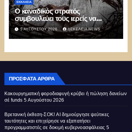
ΕΚΚΛΗΣΊΑ
Ο καναδικός στρατός
συμβουλεύει τους ιερείς να
αποφεύγουν τις προσευχές και
5 ΑΥΓΟΎΣΤΟΥ 2026
ΔΕΚΈΛΕΙΑ NEWS
τις αναφορές στον Θεό
ΠΡΌΣΦΑΤΑ ΆΡΘΡΑ
Κακουργηματική φοροδιαφυγή κρύβει ἡ πώληση δανείων
σέ funds
5 Αυγούστου 2026
Βρετανική έκθεση-ΣΟΚ! AI δημιούργησε ψεύτικες
ταυτότητες και επιχείρησε να εξαπατήσει
προγραμματιστές σε δοκιμή κυβερνοασφάλειας
5