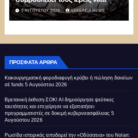
αποφεύγουν τις προσευχές και
5 ΑΥΓΟΎΣΤΟΥ 2026
ΔΕΚΈΛΕΙΑ NEWS
τις αναφορές στον Θεό
ΠΡΌΣΦΑΤΑ ΆΡΘΡΑ
Κακουργηματική φοροδιαφυγή κρύβει ἡ πώληση δανείων
σέ funds
5 Αυγούστου 2026
Βρετανική έκθεση-ΣΟΚ! AI δημιούργησε ψεύτικες
ταυτότητες και επιχείρησε να εξαπατήσει
προγραμματιστές σε δοκιμή κυβερνοασφάλειας
5
Αυγούστου 2026
Ρωσίδα ιστορικός αποδομεί την «Οδύσσεια» του Nolan: