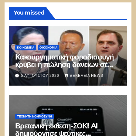
You missed
ΚΟΙΝΩΝΙΚΑ
ΟΙΚΟΝΟΜΙΑ
Κακουργηματική φοροδιαφυγή
κρύβει ἡ πώληση δανείων σέ
funds
5 ΑΥΓΟΎΣΤΟΥ 2026
ΔΕΚΈΛΕΙΑ NEWS
ΤΕΧΝΗΤΉ ΝΟΗΜΟΣΎΝΗ
Βρετανική έκθεση-ΣΟΚ! AI
δημιούργησε ψεύτικες