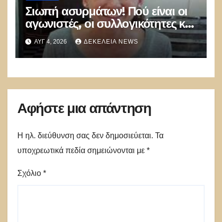
Σιωπή ασυρμάτων! Πού είναι οι
αγωνιστές, οι συλλογικότητες και
οι φεμινίστριες να κραυγάσουν
ΑΥΓ 4, 2026
ΔΕΚΈΛΕΙΑ NEWS
για τη νέα γυναικοκτονία;
Αφήστε μια απάντηση
Η ηλ. διεύθυνση σας δεν δημοσιεύεται.
Τα
υποχρεωτικά πεδία σημειώνονται με
*
Σχόλιο
*