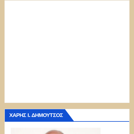
ΧΆΡΗΣ Ι. ΔΗΜΟΎΤΣΟΣ