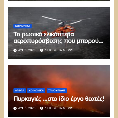
ΚΟΙΝΩΝΙΚΑ
Τα ρωσικά ελικόπτερα
αεροπυρόσβεσης που μπορούν
να ρίχνουν 5 τόνους νερού με 8
ΑΥΓ 6, 2026
ΔΕΚΈΛΕΙΑ NEWS
μποφόρ
ΑΡΘΡΑ
ΚΟΙΝΩΝΙΚΑ
ΤΑΜΟΥΡΊΔΗΣ
Πυρκαγιές …στο ίδιο έργο θεατές!
ΑΥΓ 6, 2026
ΔΕΚΈΛΕΙΑ NEWS