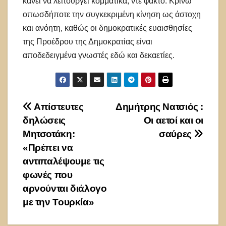
κάνει να λειτουργεί κομματικά, ντε φάκτο. Κρίνω
οπωσδήποτε την συγκεκριμένη κίνηση ως άστοχη
και ανόητη, καθώς οι δημοκρατικές ευαισθησίες
της Προέδρου της Δημοκρατίας είναι
αποδεδειγμένα γνωστές εδώ και δεκαετίες.
Πλοήγηση
Απίστευτες
Δημήτρης Νατσιός :
δηλώσεις
Οι αετοί και οι
άρθρων
Μητσοτάκη:
σαύρες
«Πρέπει να
αντιπαλέψουμε τις
φωνές που
αρνούνται διάλογο
με την Τουρκία»