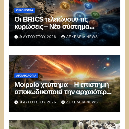
ΟΙΚΟΝΟΜΙΑ
Οι BRICS τελειώνουν τις
κυρώσεις – Νέο σύστημα
πληρωμών με ψηφιακά
9 ΑΥΓΟΎΣΤΟΥ 2026
ΔΕΚΈΛΕΙΑ NEWS
νομίσματα εκτός δολαρίου για το
εμπόριο
ΑΡΧΑΙΟΛΟΓΊΑ
Μοιραίο χτύπημα – Η επιστήμη
αποκωδικοποιεί την αρχαιότερη
μαζική δολοφονία στην Ιστορία
9 ΑΥΓΟΎΣΤΟΥ 2026
ΔΕΚΈΛΕΙΑ NEWS