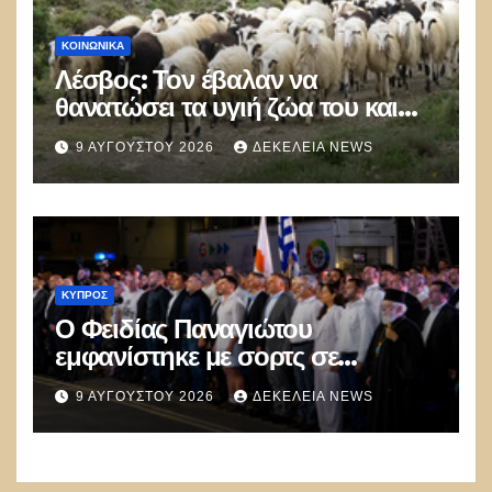
ΚΟΙΝΩΝΙΚΑ
Λέσβος: Τον έβαλαν να
θανατώσει τα υγιή ζώα του και
πέθανε από την στενοχώρια του!
9 ΑΥΓΟΎΣΤΟΥ 2026
ΔΕΚΈΛΕΙΑ NEWS
ΚΎΠΡΟΣ
Ο Φειδίας Παναγιώτου
εμφανίστηκε με σορτς σε
εκδήλωση μνήμης για τους Ισαάκ
9 ΑΥΓΟΎΣΤΟΥ 2026
ΔΕΚΈΛΕΙΑ NEWS
– Σολωμού και προκάλεσε
αντιδράσεις