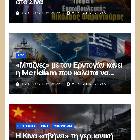
στο Σινά
7 ΑΥΓΟΎΣΤΟΥ 2026
ΔΕΚΈΛΕΙΑ NEWS
ΑΟΖ
«Μπίζνες» με τον Ερντογάν κάνει
η Meridiam που καλείται να
ξεμπλοκάρει το καλώδιο
7 ΑΥΓΟΎΣΤΟΥ 2026
ΔΕΚΈΛΕΙΑ NEWS
Ελλάδας–Κύπρου
ΕΞΩΤΕΡΙΚΑ
ΚΊΝΑ
ΟΙΚΟΝΟΜΙΑ
Η Κίνα «σβήνει» τη γερμανική