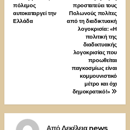
άρθρων
πόλεμος
προστατεύει τους
αυτοκαταργεί την
Πολωνούς πολίτες
Ελλάδα
από τη διαδικτυακή
λογοκρισία: «Η
πολιτική της
διαδικτυακής
λογοκρισίας που
προωθείται
παγκοσμίως είναι
κομμουνιστικό
μέτρο και όχι
δημοκρατικό!»
Από
Δεκέλεια news