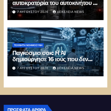
αυτοκρατορία του αυτοκινήτου –
100.000 απολύσεις, λουκέτα και
7 ΑΥΓΟΎΣΤΟΥ 2026
ΔΕΚΈΛΕΙΑ NEWS
πολιτικός πανικός
ΤΕΧΝΗΤΉ ΝΟΗΜΟΣΎΝΗ
Παγκόσμιο σοκ: Η ΑΙ
δημιούργησε 16 ιούς που δεν
υπάρχουν στη φύση –
7 ΑΥΓΟΎΣΤΟΥ 2026
ΔΕΚΈΛΕΙΑ NEWS
Συναγερμός: Ο εφιάλτης μόλις
άρχισε
ΠΡΌΣΦΑΤΑ ΆΡΘΡΑ