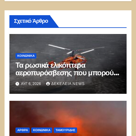
Σχετικό Άρθρο
ΚΟΙΝΩΝΙΚΑ
Τα ρωσικά ελικόπτερα
αεροπυρόσβεσης που μπορούν
να ρίχνουν 5 τόνους νερού με 8
ΑΥΓ 6, 2026
ΔΕΚΈΛΕΙΑ NEWS
μποφόρ
ΑΡΘΡΑ
ΚΟΙΝΩΝΙΚΑ
ΤΑΜΟΥΡΊΔΗΣ