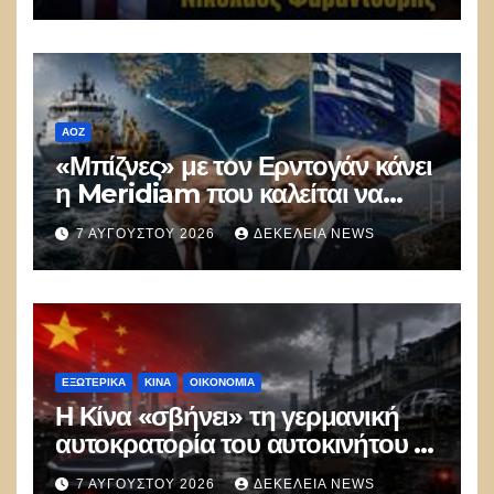
ΑΟΖ
«Μπίζνες» με τον Ερντογάν κάνει
η Meridiam που καλείται να
ξεμπλοκάρει το καλώδιο
7 ΑΥΓΟΎΣΤΟΥ 2026
ΔΕΚΈΛΕΙΑ NEWS
Ελλάδας–Κύπρου
ΕΞΩΤΕΡΙΚΑ
ΚΊΝΑ
ΟΙΚΟΝΟΜΙΑ
Η Κίνα «σβήνει» τη γερμανική
αυτοκρατορία του αυτοκινήτου –
100.000 απολύσεις, λουκέτα και
7 ΑΥΓΟΎΣΤΟΥ 2026
ΔΕΚΈΛΕΙΑ NEWS