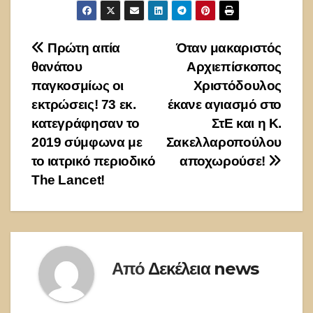
Πλοήγηση
Πρώτη αιτία
Όταν μακαριστός
θανάτου
Αρχιεπίσκοπος
άρθρων
παγκοσμίως οι
Χριστόδουλος
εκτρώσεις! 73 εκ.
έκανε αγιασμό στο
κατεγράφησαν το
ΣτΕ και η Κ.
2019 σύμφωνα με
Σακελλαροπούλου
το ιατρικό περιοδικό
αποχωρούσε!
The Lancet!
Από
Δεκέλεια news