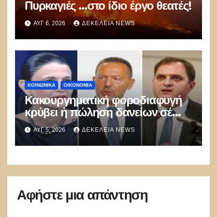
Πυρκαγιές …στο ίδιο έργο θεατές!
ΑΥΓ 6, 2026
ΔΕΚΈΛΕΙΑ NEWS
ΚΟΙΝΩΝΙΚΑ
ΟΙΚΟΝΟΜΙΑ
Κακουργηματική φοροδιαφυγή
κρύβει ἡ πώληση δανείων σέ
funds
ΑΥΓ 5, 2026
ΔΕΚΈΛΕΙΑ NEWS
Αφήστε μια απάντηση