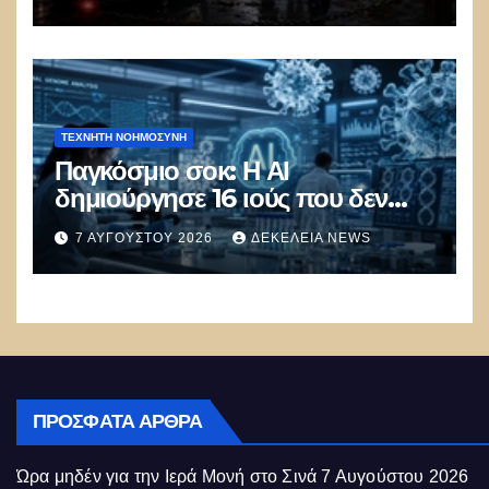
πολιτικός πανικός
ΤΕΧΝΗΤΉ ΝΟΗΜΟΣΎΝΗ
Παγκόσμιο σοκ: Η ΑΙ
δημιούργησε 16 ιούς που δεν
υπάρχουν στη φύση –
7 ΑΥΓΟΎΣΤΟΥ 2026
ΔΕΚΈΛΕΙΑ NEWS
Συναγερμός: Ο εφιάλτης μόλις
άρχισε
ΠΡΌΣΦΑΤΑ ΆΡΘΡΑ
Ώρα μηδέν για την Ιερά Μονή στο Σινά
7 Αυγούστου 2026