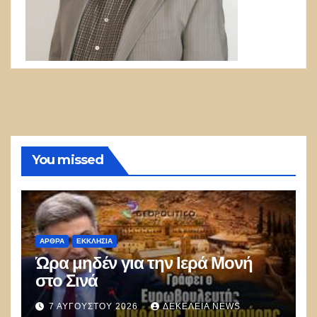
You missed
ΑΡΘΡΑ
ΕΚΚΛΗΣΊΑ
Ώρα μηδέν για την Ιερά Μονή
στο Σινά
7 ΑΥΓΟΎΣΤΟΥ 2026
ΔΕΚΈΛΕΙΑ NEWS