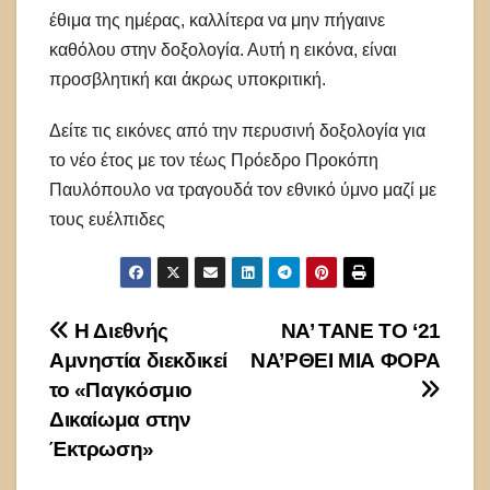
έθιμα της ημέρας, καλλίτερα να μην πήγαινε
καθόλου στην δοξολογία. Αυτή η εικόνα, είναι
προσβλητική και άκρως υποκριτική.
Δείτε τις εικόνες από την περυσινή δοξολογία για
το νέο έτος με τον τέως Πρόεδρο Προκόπη
Παυλόπουλο να τραγουδά τον εθνικό ύμνο μαζί με
τους ευέλπιδες
Πλοήγηση
Η Διεθνής
ΝΑ’ ΤΑΝΕ ΤΟ ‘21
Αμνηστία διεκδικεί
ΝΑ’ΡΘΕΙ ΜΙΑ ΦΟΡΑ
άρθρων
το «Παγκόσμιο
Δικαίωμα στην
Έκτρωση»