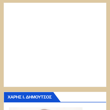
ΧΆΡΗΣ Ι. ΔΗΜΟΎΤΣΟΣ