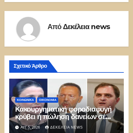
Από
Δεκέλεια news
Σχετικό Άρθρο
ΚΟΙΝΩΝΙΚΑ
ΟΙΚΟΝΟΜΙΑ
Κακουργηματική φοροδιαφυγή
κρύβει ἡ πώληση δανείων σέ
funds
ΑΥΓ 5, 2026
ΔΕΚΈΛΕΙΑ NEWS