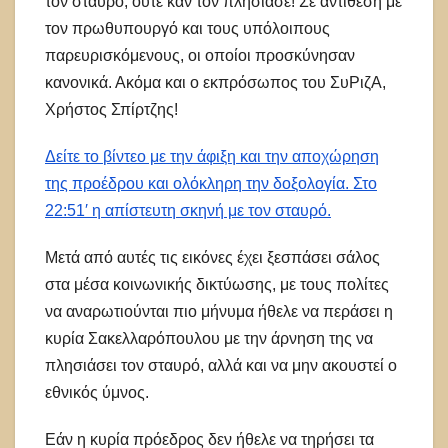
τον σταυρό, ούτε καν τον πλησίασε! Σε αντίθεση με
τον πρωθυπουργό και τους υπόλοιπους
παρευρισκόμενους, οι οποίοι προσκύνησαν
κανονικά. Ακόμα και ο εκπρόσωπος του ΣυΡιζΑ,
Χρήστος Σπίρτζης!
Δείτε το βίντεο με την άφιξη και την αποχώρηση
της προέδρου και ολόκληρη την δοξολογία. Στο
22:51′ η απίστευτη σκηνή με τον σταυρό.
Μετά από αυτές τις εικόνες έχει ξεσπάσει σάλος
στα μέσα κοινωνικής δικτύωσης, με τους πολίτες
να αναρωτιούνται πιο μήνυμα ήθελε να περάσει η
κυρία Σακελλαρόπουλου με την άρνηση της να
πλησιάσει τον σταυρό, αλλά και να μην ακουστεί ο
εθνικός ύμνος.
Εάν η κυρία πρόεδρος δεν ήθελε να τηρήσει τα