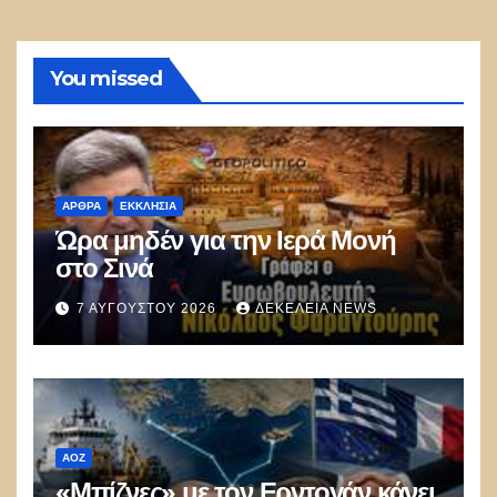
You missed
ΑΡΘΡΑ
ΕΚΚΛΗΣΊΑ
Ώρα μηδέν για την Ιερά Μονή
στο Σινά
7 ΑΥΓΟΎΣΤΟΥ 2026
ΔΕΚΈΛΕΙΑ NEWS
ΑΟΖ
«Μπίζνες» με τον Ερντογάν κάνει