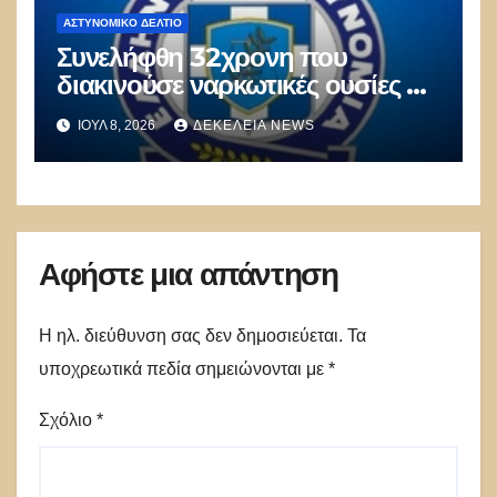
ΑΣΤΥΝΟΜΙΚΌ ΔΕΛΤΊΟ
Συνελήφθη 32χρονη που
διακινούσε ναρκωτικές ουσίες σε
οικισμό των Αχαρνών
ΙΟΎΛ 8, 2026
ΔΕΚΈΛΕΙΑ NEWS
Αφήστε μια απάντηση
Η ηλ. διεύθυνση σας δεν δημοσιεύεται.
Τα
υποχρεωτικά πεδία σημειώνονται με
*
Σχόλιο
*