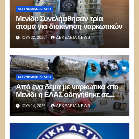
ΑΣΤΥΝΟΜΙΚΌ ΔΕΛΤΊΟ
Μενίδι: Συνελήφθησαν τρία
άτομα για διακίνηση ναρκωτικών
ΙΟΎΛ 22, 2026
ΔΕΚΈΛΕΙΑ NEWS
ΑΣΤΥΝΟΜΙΚΌ ΔΕΛΤΊΟ
Από ένα δέμα με ναρκωτικά στο
Μενίδι η ΕΛΑΣ οδηγήθηκε σε
ευρύτερο δίκτυο διακίνησης σε
ΙΟΎΛ 14, 2026
ΔΕΚΈΛΕΙΑ NEWS
Λάρισα και Μυτιλήνη