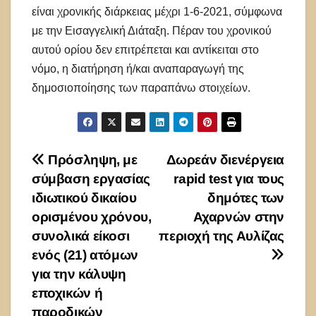
είναι χρονικής διάρκειας μέχρι 1-6-2021, σύμφωνα
με την Εισαγγελική Διάταξη. Πέραν του χρονικού
αυτού ορίου δεν επιτρέπεται και αντίκειται στο
νόμο, η διατήρηση ή/και αναπαραγωγή της
δημοσιοποίησης των παραπάνω στοιχείων.
Πλοήγηση
Πρόσληψη, με
Δωρεάν διενέργεια
σύμβαση εργασίας
rapid test για τους
άρθρων
ιδιωτικού δικαίου
δημότες των
ορισμένου χρόνου,
Αχαρνών στην
συνολικά είκοσι
περιοχή της Αυλίζας
ενός (21) ατόμων
για την κάλυψη
εποχικών ή
παροδικών