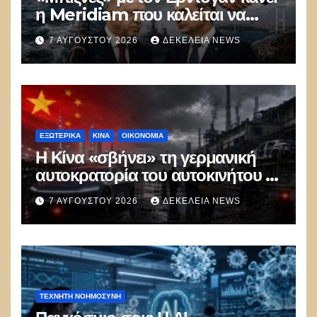
η Meridiam που καλείται να
ξεμπλοκάρει το καλώδιο
7 ΑΥΓΟΎΣΤΟΥ 2026
ΔΕΚΈΛΕΙΑ NEWS
Ελλάδας–Κύπρου
ΕΞΩΤΕΡΙΚΑ
ΚΊΝΑ
ΟΙΚΟΝΟΜΙΑ
Η Κίνα «σβήνει» τη γερμανική
αυτοκρατορία του αυτοκινήτου –
100.000 απολύσεις, λουκέτα και
7 ΑΥΓΟΎΣΤΟΥ 2026
ΔΕΚΈΛΕΙΑ NEWS
πολιτικός πανικός
ΤΕΧΝΗΤΉ ΝΟΗΜΟΣΎΝΗ