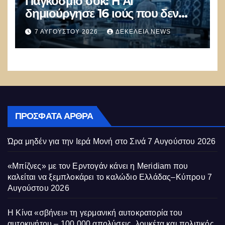
Παγκόσμιο σοκ: Η ΑΙ
δημιούργησε 16 ιούς που δεν
υπάρχουν στη φύση –
7 ΑΥΓΟΎΣΤΟΥ 2026
ΔΕΚΈΛΕΙΑ NEWS
Συναγερμός: Ο εφιάλτης μόλις
άρχισε
ΠΡΌΣΦΑΤΑ ΆΡΘΡΑ
Ώρα μηδέν για την Ιερά Μονή στο Σινά
7 Αυγούστου 2026
«Μπίζνες» με τον Ερντογάν κάνει η Meridiam που
καλείται να ξεμπλοκάρει το καλώδιο Ελλάδας–Κύπρου
7
Αυγούστου 2026
Η Κίνα «σβήνει» τη γερμανική αυτοκρατορία του
αυτοκινήτου – 100.000 απολύσεις, λουκέτα και πολιτικός