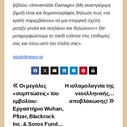
βιβλίου «
Irreversible Damage
» (
Μη αναστρέψιμη
ζημιά
) είναι και δημοσιογράφος δήλωσε πως «τ
α
κράτη παρεμβαίνουν σε μια στοργική σχέση
μεταξύ γονέα και ανηλίκου και δηλώνουν:« Θα
μεταμορφώσουμε το παιδί ενάντια στις επιθυμίες
σας και πίσω από την πλάτη σας
».
sputniknews.gr
Πλοήγηση
Οι μεγάλες
Η ισλαμολαγνία της
«συμπτώσεις» του
νεοελληνικής…
άρθρων
εμβολίου:
αποβλάκωσης!
Εργαστήριο Wuhan,
Pfizer, Blackrock
Inc. & Soros Fund…