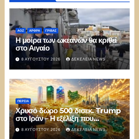
ΑΟΖ
ΑΡΘΡΑ
ΓΡΊΒΑΣ
Η μοίρα των ωκεανών θα κριθεί
στο Αιγαίο
8 ΑΥΓΟΎΣΤΟΥ 2026
ΔΕΚΈΛΕΙΑ NEWS
ΠΕΡΣΊΑ
Χρυσό δώρο 500 δισεκ. Trump
στο Ιράν – Η εξέλιξη που
αποδίδει κέρδη μεγαλύτερα από
8 ΑΥΓΟΎΣΤΟΥ 2026
ΔΕΚΈΛΕΙΑ NEWS
τις Apple, Nvidia και Google