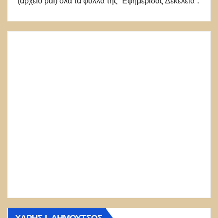
(αρχείο pdf) όλα τα φύλλα της “Εφημερίδας Δεκέλεια”.