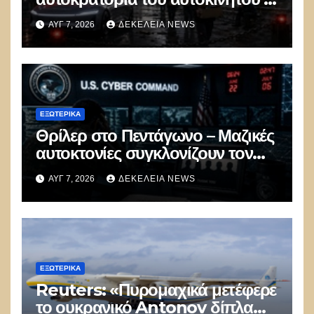
100.000 απολύσεις, λουκέτα και
ΑΥΓ 7, 2026
ΔΕΚΈΛΕΙΑ NEWS
πολιτικός πανικός
ΕΞΩΤΕΡΙΚΑ
Θρίλερ στο Πεντάγωνο – Μαζικές
αυτοκτονίες συγκλονίζουν τον
μυστικό στρατό
ΑΥΓ 7, 2026
ΔΕΚΈΛΕΙΑ NEWS
κυβερνοπολέμου των ΗΠΑ
ΕΞΩΤΕΡΙΚΑ
Reuters: «Πυρομαχικά μετέφερε
το ουκρανικό Antonov δίπλα