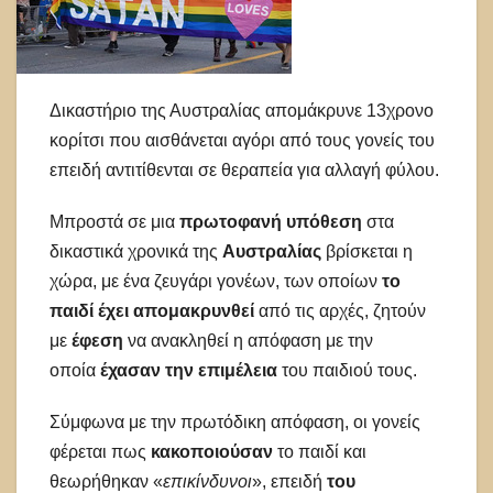
Δικαστήριο της Αυστραλίας απομάκρυνε 13χρονο
κορίτσι που αισθάνεται αγόρι από τους γονείς του
επειδή αντιτίθενται σε θεραπεία για αλλαγή φύλου.
Μπροστά σε μια
πρωτοφανή υπόθεση
στα
δικαστικά χρονικά της
Αυστραλίας
βρίσκεται η
χώρα, με ένα ζευγάρι γονέων, των οποίων
το
παιδί έχει απομακρυνθεί
από τις αρχές, ζητούν
με
έφεση
να ανακληθεί η απόφαση με την
οποία
έχασαν την επιμέλεια
του παιδιού τους.
Σύμφωνα με την πρωτόδικη απόφαση, οι γονείς
φέρεται πως
κακοποιούσαν
το παιδί και
θεωρήθηκαν «
επικίνδυνοι
», επειδή
του