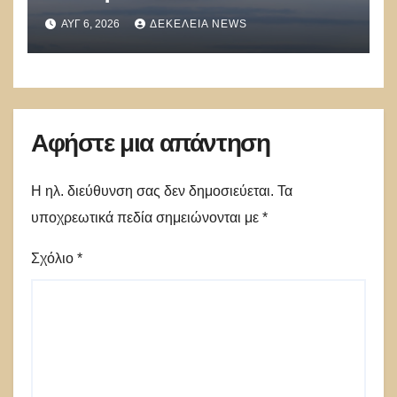
στο οποίο βρέθηκε το drone στη
ΑΥΓ 6, 2026
ΔΕΚΈΛΕΙΑ NEWS
Λειψία»
Αφήστε μια απάντηση
Η ηλ. διεύθυνση σας δεν δημοσιεύεται.
Τα
υποχρεωτικά πεδία σημειώνονται με
*
Σχόλιο
*