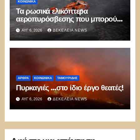
ΚΟΙΝΩΝΙΚΑ
Τα ρωσικά ελικόπτερα
αεροπυρόσβεσης που μπορούν
να ρίχνουν 5 τόνους νερού με 8
ΑΥΓ 6, 2026
ΔΕΚΈΛΕΙΑ NEWS
μποφόρ
ΑΡΘΡΑ
ΚΟΙΝΩΝΙΚΑ
ΤΑΜΟΥΡΊΔΗΣ
Πυρκαγιές …στο ίδιο έργο θεατές!
ΑΥΓ 6, 2026
ΔΕΚΈΛΕΙΑ NEWS