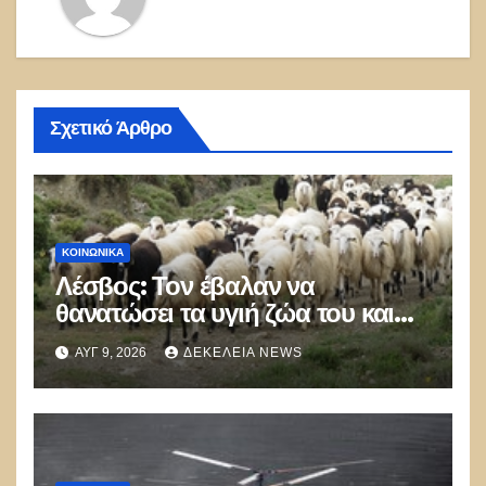
Σχετικό Άρθρο
ΚΟΙΝΩΝΙΚΑ
Λέσβος: Τον έβαλαν να
θανατώσει τα υγιή ζώα του και
πέθανε από την στενοχώρια του!
ΑΥΓ 9, 2026
ΔΕΚΈΛΕΙΑ NEWS