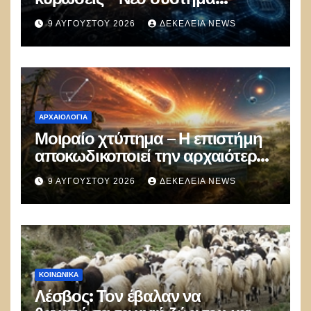
πληρωμών με ψηφιακά
9 ΑΥΓΟΎΣΤΟΥ 2026
ΔΕΚΈΛΕΙΑ NEWS
νομίσματα εκτός δολαρίου για το
εμπόριο
ΑΡΧΑΙΟΛΟΓΊΑ
Μοιραίο χτύπημα – Η επιστήμη
αποκωδικοποιεί την αρχαιότερη
μαζική δολοφονία στην Ιστορία
9 ΑΥΓΟΎΣΤΟΥ 2026
ΔΕΚΈΛΕΙΑ NEWS
ΚΟΙΝΩΝΙΚΑ
Λέσβος: Τον έβαλαν να