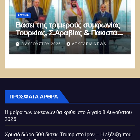
ΑΜΥΝΑ
Βάσει της τριμερούς συμφωνίας
Τουρκίας, Σ.Αραβίας & Πακιστάν
θα πολεμήσουν Ριάντ και
8 ΑΥΓΟΎΣΤΟΥ 2026
ΔΕΚΈΛΕΙΑ NEWS
Ισλαμαμπάντ κατά της Ελλάδας!
ΠΡΌΣΦΑΤΑ ΆΡΘΡΑ
Η μοίρα των ωκεανών θα κριθεί στο Αιγαίο
8 Αυγούστου
2026
Χρυσό δώρο 500 δισεκ. Trump στο Ιράν – Η εξέλιξη που