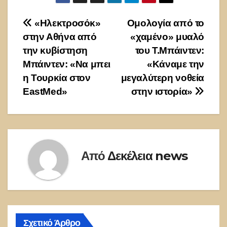
Πλοήγηση
«Ηλεκτροσόκ»
Ομολογία από το
στην Αθήνα από
«χαμένο» μυαλό
άρθρων
την κυβίστηση
του Τ.Μπάιντεν:
Μπάιντεν: «Να μπει
«Κάναμε την
η Τουρκία στον
μεγαλύτερη νοθεία
EastMed»
στην ιστορία»
Από
Δεκέλεια news
Σχετικό Άρθρο