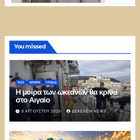
You missed
ΑΟΖ
ΑΡΘΡΑ
ΓΡΊΒΑΣ
Η μοίρα των ωκεανών θα κριθεί
στο Αιγαίο
8 ΑΥΓΟΎΣΤΟΥ 2026
ΔΕΚΈΛΕΙΑ NEWS