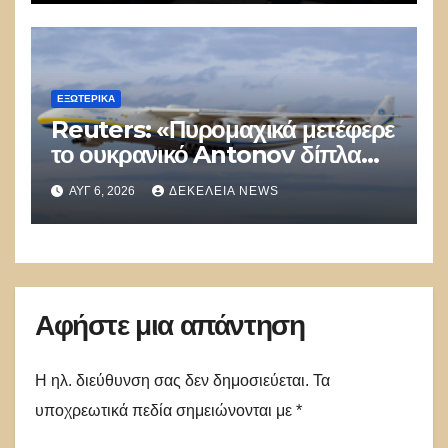
ΕΞΩΤΕΡΙΚΑ
Reuters: «Πυρομαχικά μετέφερε
το ουκρανικό Antonov δίπλα
στο οποίο βρέθηκε το drone στη
ΑΥΓ 6, 2026
ΔΕΚΈΛΕΙΑ NEWS
Λειψία»
Αφήστε μια απάντηση
Η ηλ. διεύθυνση σας δεν δημοσιεύεται.
Τα
υποχρεωτικά πεδία σημειώνονται με
*