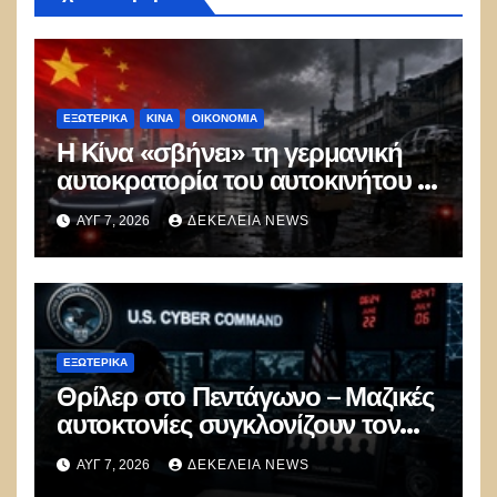
ΕΞΩΤΕΡΙΚΑ
ΚΊΝΑ
ΟΙΚΟΝΟΜΙΑ
Η Κίνα «σβήνει» τη γερμανική
αυτοκρατορία του αυτοκινήτου –
100.000 απολύσεις, λουκέτα και
ΑΥΓ 7, 2026
ΔΕΚΈΛΕΙΑ NEWS
πολιτικός πανικός
ΕΞΩΤΕΡΙΚΑ
Θρίλερ στο Πεντάγωνο – Μαζικές
αυτοκτονίες συγκλονίζουν τον
μυστικό στρατό
ΑΥΓ 7, 2026
ΔΕΚΈΛΕΙΑ NEWS
κυβερνοπολέμου των ΗΠΑ