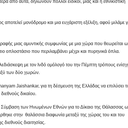
ρα από αυτά, δηλώνουν πολλοί ειδικοί, μιας και η εθνικιστική
ς αποτελεί μονόδρομο και μια ευχάριστη εξέλιξη, αφού μιλάμε γ
γραφής μιας αμυντικής συμφωνίας με μια χώρα που θεωρείται 
τιο οπλοστάσιο που περιλαμβάνει μέχρι και πυρηνικά όπλα.
εδιάσκεψη με τον Ινδό ομόλογό του την Πέμπτη τρόπους ενίσ
αξύ των δύο χωρών.
anyam Jaishankar, για τη δέσμευση της Ελλάδας να επιλύσει τ
 διεθνούς δικαίου.
τη Σύμβαση των Ηνωμένων Εθνών για το Δίκαιο της Θάλασσας ω
έρθηκε στην θαλάσσια διαφωνία μεταξύ της χώρας του και του
ς διεθνούς διαιτησίας.