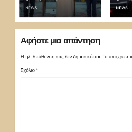
θα πολεμήσουν Ριάντ
αυτο
και Ισλαμαμπάντ κατά
NEWS
100.
NEWS
της Ελλάδας!
λουκέ
πανι
Αφήστε μια απάντηση
Η ηλ. διεύθυνση σας δεν δημοσιεύεται.
Τα υποχρεωτι
Σχόλιο
*