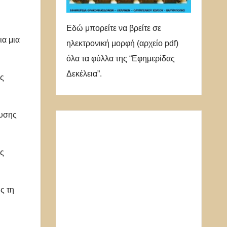
Εδώ μπορείτε να βρείτε σε
ια μια
ηλεκτρονική μορφή (αρχείο pdf)
όλα τα φύλλα της “Εφημερίδας
Δεκέλεια”.
ως
χυσης
ις
ς τη