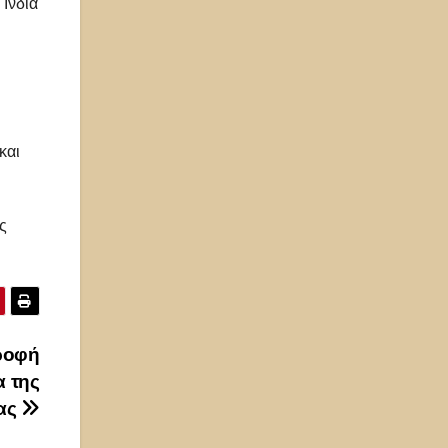
Ινδία
και
ς
τροφή
α της
ας