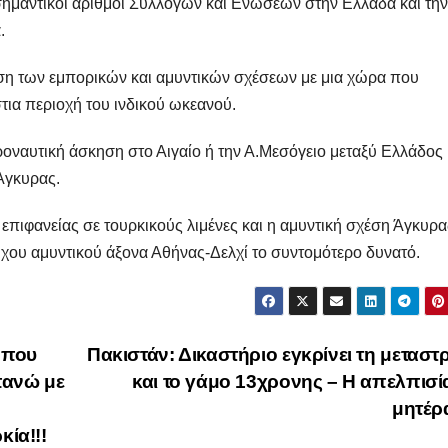
ημαντικοί αριθμοί Συλλόγων και Ενώσεων στην Ελλάδα και την 
.
υνση των εμπορικών και αμυντικών σχέσεων με μια χώρα που
τια περιοχή του ινδικού ωκεανού.
ροναυτική άσκηση στο Αιγαίο ή την Α.Μεσόγειο μεταξύ Ελλάδος 
Άγκυρας.
πιφανείας σε τουρκικούς λιμένες και η αμυντική σχέση Άγκυρα
οιχου αμυντικού άξονα Αθήνας-Δελχί το συντομότερο δυνατό.
 που
Πακιστάν: Δικαστήριο εγκρίνει τη μετασ
πανώ με
και το γάμο 13χρονης – Η απελπισί
μητέρ
κία!!!