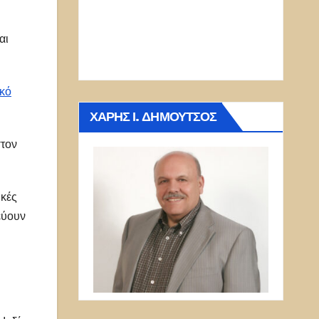
αι
ικό
ΧΆΡΗΣ Ι. ΔΗΜΟΎΤΣΟΣ
στον
ικές
εύουν