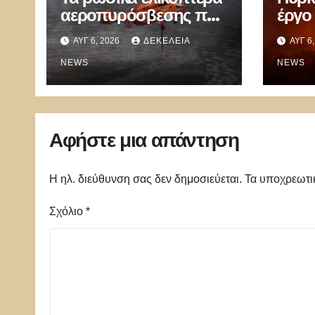
αεροπυρόσβεσης που
έργο 
μπορούν να ρίχνουν 5
ΑΥΓ 6, 2026
ΔΕΚΈΛΕΙΑ
ΑΥΓ 6
τόνους νερού με 8
μποφόρ
NEWS
NEWS
Αφήστε μια απάντηση
Η ηλ. διεύθυνση σας δεν δημοσιεύεται.
Τα υποχρεωτι
Σχόλιο
*