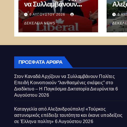
να Συλλαμβάνουν
Αλεξ
Πολίτες Επειδή
«Τού
6 ΑΥΓΟΎΣΤΟΥ 2026
6 ΑΥ
Κοινοποιούν
επέδ
“λανθασμένες σκέψεις”
ΔΕΚΈΛΕΙΑ NEWS
έκαν
ΔΕΚΈΛΕ
στο Διαδίκτυο – Η
Έλλη
Παγκόσμια Δικτατορία
Διευρύνεται
ΠΡΌΣΦΑΤΑ ΆΡΘΡΑ
Στον Καναδά Αρχίζουν να Συλλαμβάνουν Πολίτες
Επειδή Κοινοποιούν “λανθασμένες σκέψεις” στο
Διαδίκτυο – Η Παγκόσμια Δικτατορία Διευρύνεται
6
Αυγούστου 2026
Καταγγελία από Αλεξανδρούπολη! «Τούρκος
αστυνομικός επέδειξε ταυτότητα και έκανε υποδείξεις
σε Έλληνα πολίτη»
6 Αυγούστου 2026