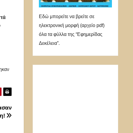
Εδώ μπορείτε να βρείτε σε
στά
ηλεκτρονική μορφή (αρχείο pdf)
ό
όλα τα φύλλα της “Εφημερίδας
Δεκέλεια”.
θηκαν
ασαν
νη!