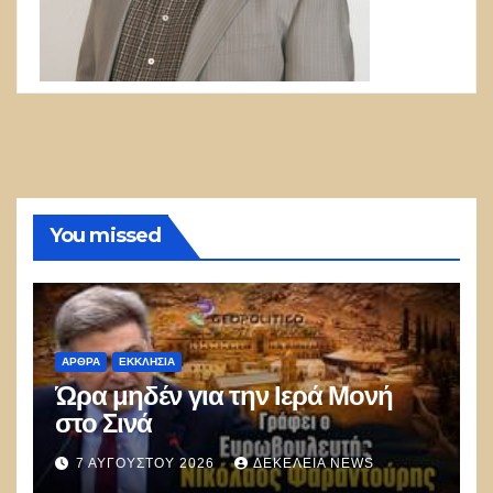
You missed
ΑΡΘΡΑ
ΕΚΚΛΗΣΊΑ
Ώρα μηδέν για την Ιερά Μονή
στο Σινά
7 ΑΥΓΟΎΣΤΟΥ 2026
ΔΕΚΈΛΕΙΑ NEWS