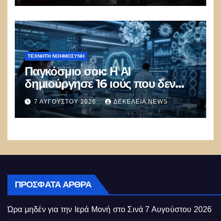
ΤΕΧΝΗΤΉ ΝΟΗΜΟΣΎΝΗ
Παγκόσμιο σοκ: Η ΑΙ
δημιούργησε 16 ιούς που δεν
υπάρχουν στη φύση –
7 ΑΥΓΟΎΣΤΟΥ 2026
ΔΕΚΈΛΕΙΑ NEWS
Συναγερμός: Ο εφιάλτης μόλις
άρχισε
ΠΡΌΣΦΑΤΑ ΆΡΘΡΑ
Ώρα μηδέν για την Ιερά Μονή στο Σινά
7 Αυγούστου 2026