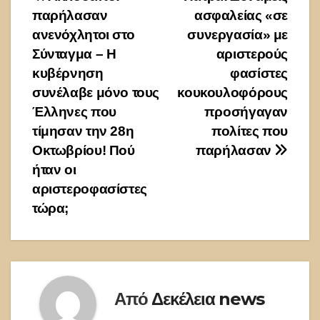
Πλοήγηση
παρήλασαν
ασφαλείας «σε
άρθρων
ανενόχλητοι στο
συνεργασία» με
Σύνταγμα – Η
αριστερούς
κυβέρνηση
φασίστες
συνέλαβε μόνο τους
κουκουλοφόρους
Έλληνες που
προσήγαγαν
τίμησαν την 28η
πολίτες που
Οκτωβρίου! Πού
παρήλασαν
ήταν οι
αριστεροφασίστες
τώρα;
Από
Δεκέλεια news