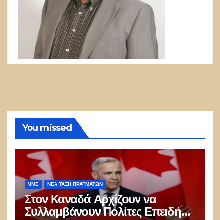
You missed
ΜΜΕ
ΝΈΑ ΤΆΞΗ ΠΡΑΓΜΆΤΩΝ
Στον Καναδά Αρχίζουν να
Συλλαμβάνουν Πολίτες Επειδή