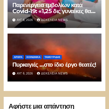
Παρενέργεια εμβολίων κατά
Covid-19: «1,25 δις γυναίκες θα
τεκνοποιήσουν ένα είδος
ΑΥΓ 6, 2026
ΔΕΚΈΛΕΙΑ NEWS
ανθρώπου που δεν έχει υπάρξει
μέχρι στιγμής»
ΑΡΘΡΑ
ΚΟΙΝΩΝΙΚΑ
ΤΑΜΟΥΡΊΔΗΣ
Πυρκαγιές …στο ίδιο έργο θεατές!
ΑΥΓ 6, 2026
ΔΕΚΈΛΕΙΑ NEWS
Αφήστε μια απάντηση