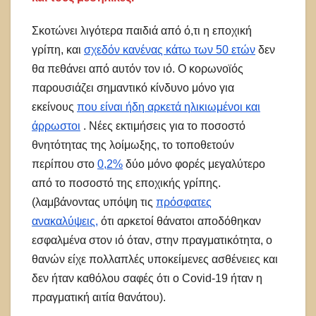
Σκοτώνει λιγότερα παιδιά από ό,τι η εποχική
γρίπη, και
σχεδόν κανένας κάτω των 50 ετών
δεν
θα πεθάνει από αυτόν τον ιό. Ο κορωνοϊός
παρουσιάζει σημαντικό κίνδυνο μόνο για
εκείνους
που είναι ήδη αρκετά ηλικιωμένοι και
άρρωστοι
. Νέες εκτιμήσεις για το ποσοστό
θνητότητας της λοίμωξης, το τοποθετούν
περίπου στο
0,2%
δύο μόνο φορές μεγαλύτερο
από το ποσοστό της εποχικής γρίπης.
(λαμβάνοντας υπόψη τις
πρόσφατες
ανακαλύψεις,
ότι αρκετοί θάνατοι αποδόθηκαν
εσφαλμένα στον ιό όταν, στην πραγματικότητα, ο
θανών είχε πολλαπλές υποκείμενες ασθένειες και
δεν ήταν καθόλου σαφές ότι ο Covid-19 ήταν η
πραγματική αιτία θανάτου).