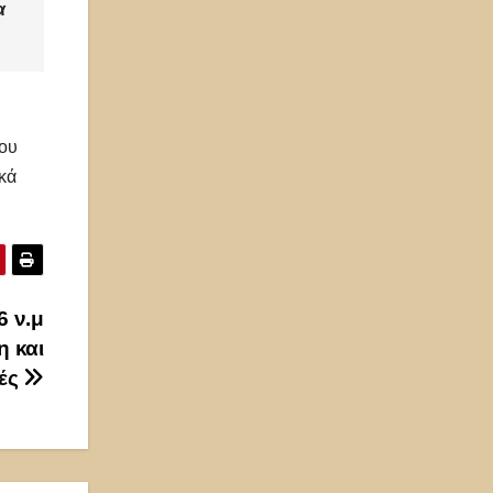
α
του
κά
6 ν.μ
η και
τές