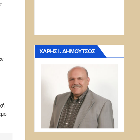
α
ΧΆΡΗΣ Ι. ΔΗΜΟΎΤΣΟΣ
εν
χή
εμο