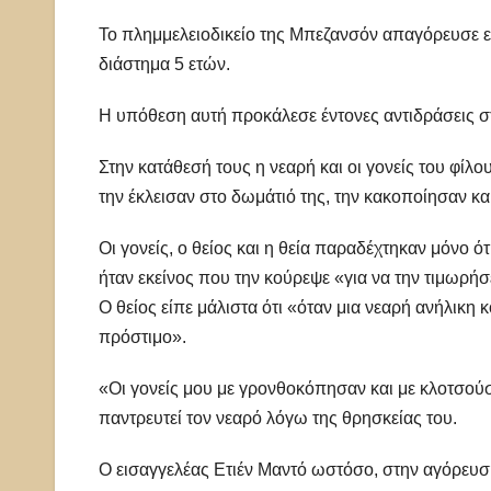
Το πλημμελειοδικείο της Μπεζανσόν απαγόρευσε επ
διάστημα 5 ετών.
Η υπόθεση αυτή προκάλεσε έντονες αντιδράσεις στ
Στην κατάθεσή τους η νεαρή και οι γονείς του φίλου
την έκλεισαν στο δωμάτιό της, την κακοποίησαν και
Οι γονείς, ο θείος και η θεία παραδέχτηκαν μόνο ό
ήταν εκείνος που την κούρεψε «για να την τιμωρήσε
Ο θείος είπε μάλιστα ότι «όταν μια νεαρή ανήλικη κ
πρόστιμο».
«Οι γονείς μου με γρονθοκόπησαν και με κλοτσούσα
παντρευτεί τον νεαρό λόγω της θρησκείας του.
Ο εισαγγελέας Ετιέν Μαντό ωστόσο, στην αγόρευσ