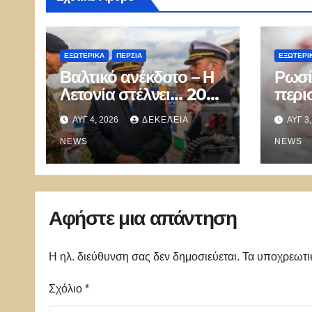
ΕΞΩΤΕΡΙΚΑ
ΠΕΡΣΊΑ
ΕΞΩΤΕΡΙ
Βαλτικό ανέκδοτο – Η
Ρωσί
Λετονία στέλνει… 20
περι
ναύτες στον Περσικό
επιλ
ΑΥΓ 4, 2026
ΔΕΚΈΛΕΙΑ
ΑΥΓ 3
για να «ανοίξει το
αρχα
Στενό του Hormuz»
NEWS
ονόμ
NEWS
τους 
ξεχω
Αφήστε μια απάντηση
Η ηλ. διεύθυνση σας δεν δημοσιεύεται.
Τα υποχρεωτι
Σχόλιο
*