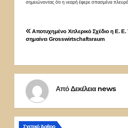
σημειώνοντας ότι η νεαρή έφερε σπασμένα πλευρά
Πλοήγηση
Αποτυχημένο Χιτλερικό Σχέδιο η Ε. Ε. 
σημαίνει Grosswirtschaftsraum
άρθρων
Από
Δεκέλεια news
Σχετικό Άρθρο