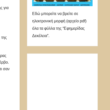
ς για
Εδώ μπορείτε να βρείτε σε
ηλεκτρονική μορφή (αρχείο pdf)
όλα τα φύλλα της “Εφημερίδας
Δεκέλεια”.
 της
έρας
Σέρβο.
τι σαν