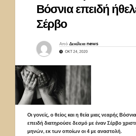
Βόσνια επειδή ήθελ
Σέρβο
Από
Δεκέλεια news
ΟΚΤ 24, 2020
Οι γονείς, ο θείος και η θεία μιας νεαρής Βό
επειδή διατηρούσε δεσμό με έναν Σέρβο χριστ
μηνών, εκ των οποίων οι 4 με αναστολή.