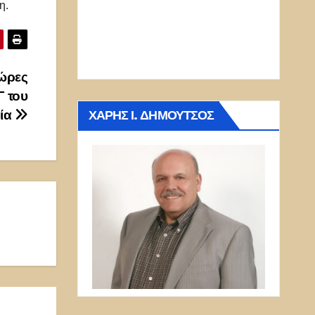
η.
ώρες
Γ του
ΧΆΡΗΣ Ι. ΔΗΜΟΎΤΣΟΣ
κία