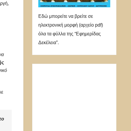
ργή,
Εδώ μπορείτε να βρείτε σε
ηλεκτρονική μορφή (αρχείο pdf)
όλα τα φύλλα της “Εφημερίδας
Δεκέλεια”.
να
ής
νικό
λε
το