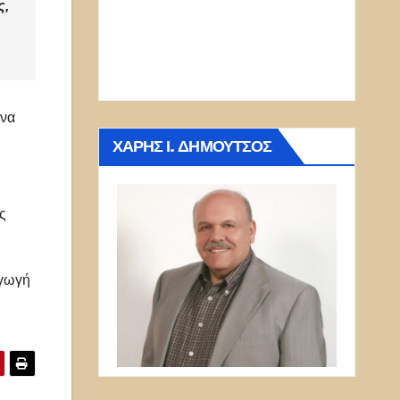
ς,
ένα
ΧΆΡΗΣ Ι. ΔΗΜΟΎΤΣΟΣ
ς
αγωγή