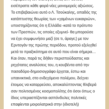
εισέπραττε κάθε φορά νέες μονομερείς αξιώσεις.
Το επιβεβαιώνει αυτό ο Λ. Τσούκαλης, οπαδός της
κατάπτυστης θεωρίας των «χαμένων ευκαιριών»,
υποστηρίζοντας ότι η Ελλάδα -κατά το πρότυπο
των Πρεσπών, τις οποίες εξυμνεί- θα μπορούσε
να έχει συμφωνήσει μαζί (σε τι, άραγε;) με τον
Ερντογάν της πρώτης περιόδου, προτού εξελιχθεί
μετά το πραξικόπημα σε αυτό που είναι σήμερα…
Και όταν, παρά τις δήθεν περισπούδαστες και
ρηχότατες αναλύσεις του, η κουβέντα από την
πασαδόρο-δημοσιογράφο έρχεται, έστω και
υπαινικτικά, στο ενδεχόμενο πολέμου, δείχνει
έτοιμος να καταρρεύσει, αποκαλύπτοντας θλιβερά
σαν πολιτισμένος κοσμοπολίτης ότι όσοι όπως ο
ίδιος υπερασπίζονται ασπόνδυλες πολιτικές
επαφίενται μοιρολατρικά στην (ιδιοτελή)