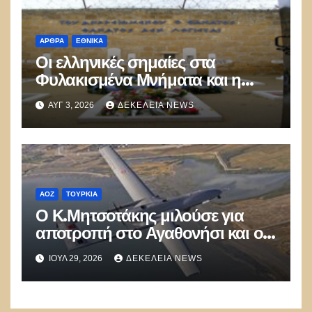
ΑΡΘΡΑ
ΕΘΝΙΚΑ
Οι ελληνικές σημαίες στα
Φυλακισμένα Μνήματα και η
λήθη των δικών μας παιδιών
ΑΥΓ 3, 2026
ΔΕΚΈΛΕΙΑ NEWS
ΑΟΖ
ΤΟΥΡΚΊΑ
Ο Κ.Μητσοτάκης μιλούσε για
αποτροπή στο Αγαθονήσι και οι
Τούρκοι παραβίαζαν με ΑΦΝΣ
ΙΟΎΛ 29, 2026
ΔΕΚΈΛΕΙΑ NEWS
και drone