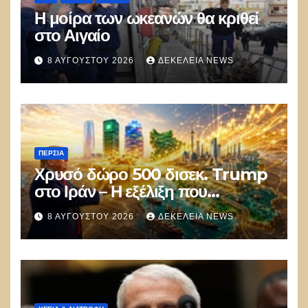
Η μοίρα των ωκεανών θα κριθεί
στο Αιγαίο
8 ΑΥΓΟΎΣΤΟΥ 2026
ΔΕΚΈΛΕΙΑ NEWS
ΠΕΡΣΊΑ
Χρυσό δώρο 500 δισεκ. Trump
στο Ιράν – Η εξέλιξη που
αποδίδει κέρδη μεγαλύτερα από
8 ΑΥΓΟΎΣΤΟΥ 2026
ΔΕΚΈΛΕΙΑ NEWS
τις Apple, Nvidia και Google