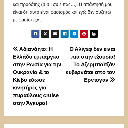
και προδότης (σ.σ.: συ είπας…). Η απάντησή μου
είναι ότι αυτό είναι φασισμός και εγώ δεν συζητώ
με φασίστες»…
Πλοήγηση
Αδιανόητο: Η
Ο Αλίγεφ δεν είναι
Ελλάδα εμπάργκο
πια στην εξουσία!
άρθρων
στην Ρωσία για την
Το Αζερμπαϊτζάν
Ουκρανία & το
κυβερνάται από τον
Κίεβο έδωσε
Ερντογάν
κινητήρες για
πυραύλους cruise
στην Άγκυρα!