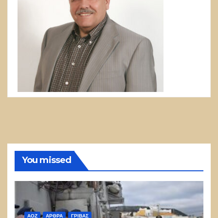
You missed
ΑΟΖ
ΑΡΘΡΑ
ΓΡΊΒΑΣ