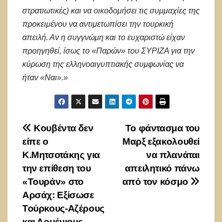
στρατιωτικές) και να οικοδομήσει τις συμμαχίες της
προκειμένου να αντιμετωπίσει την τουρκική
απειλή. Αν η συγγνώμη και το ευχαριστώ είχαν
προηγηθεί, ίσως το «Παρών» του ΣΥΡΙΖΑ για την
κύρωση της ελληνοαιγυπτιακής συμφωνίας να
ήταν «Ναι».»
Πλοήγηση
Κουβέντα δεν
Το φάντασμα του
είπε ο
Μαρξ εξακολουθεί
άρθρων
Κ.Μητσοτάκης για
να πλανάται
την επίθεση του
απειλητικό πάνω
«Τουράν» στο
από τον κόσμο
Αρσάχ: Εξίσωσε
Τούρκους-Αζέρους
και Αρμένιους