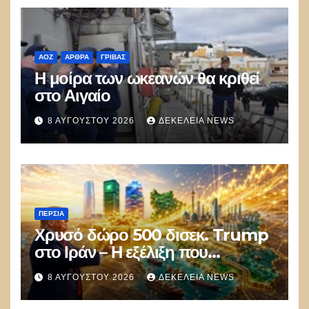
ΑΟΖ
ΑΡΘΡΑ
ΓΡΊΒΑΣ
Η μοίρα των ωκεανών θα κριθεί
στο Αιγαίο
8 ΑΥΓΟΎΣΤΟΥ 2026
ΔΕΚΈΛΕΙΑ NEWS
ΠΕΡΣΊΑ
Χρυσό δώρο 500 δισεκ. Trump
στο Ιράν – Η εξέλιξη που
αποδίδει κέρδη μεγαλύτερα από
8 ΑΥΓΟΎΣΤΟΥ 2026
ΔΕΚΈΛΕΙΑ NEWS
τις Apple, Nvidia και Google