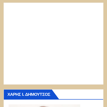
ΧΆΡΗΣ Ι. ΔΗΜΟΎΤΣΟΣ