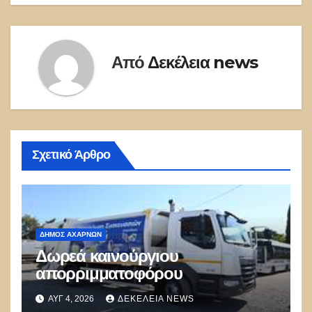
Από
Δεκέλεια news
Σχετικό Άρθρο
ΔΉΜΟΣ ΑΧΑΡΝΏΝ
Δωρεά καινούργιου
απορριμματοφόρου
ΑΥΓ 4, 2026
ΔΕΚΈΛΕΙΑ NEWS