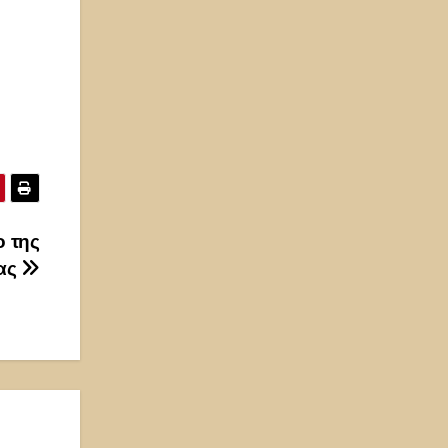
ο της
ας