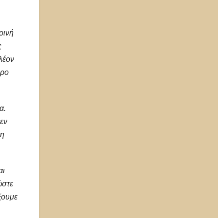
οινή
ς
λέον
ερο
α.
εν
τη
αι
ώστε
ξουμε