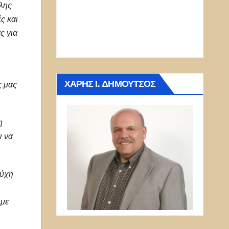
λης
ς και
ς για
ΧΆΡΗΣ Ι. ΔΗΜΟΎΤΣΟΣ
ς μας
η
ι να
τύχη
ύμε