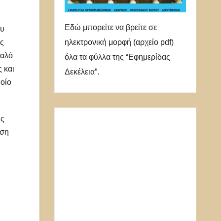
Εδώ μπορείτε να βρείτε σε
ου
ηλεκτρονική μορφή (αρχείο pdf)
ίς
καλό
όλα τα φύλλα της “Εφημερίδας
 και
Δεκέλεια”.
ποίο
ις
υση