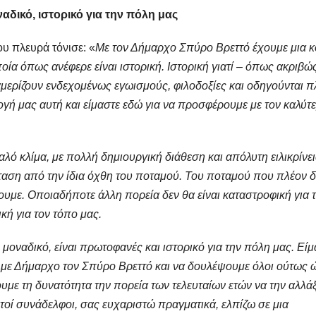
δικό, ιστορικό για την πόλη μας
υ πλευρά τόνισε: «
Με τον Δήμαρχο Σπύρο Βρεττό έχουμε μια κ
οία όπως ανέφερε είναι ιστορική. Ιστορική γιατί – όπως ακριβώ
μερίζουν ενδεχομένως εγωισμούς, φιλοδοξίες και οδηγούνται π
λογή μας αυτή και είμαστε εδώ για να προσφέρουμε με τον καλύτ
λό κλίμα, με πολλή δημιουργική διάθεση και απόλυτη ειλικρίνει
αση από την ίδια όχθη του ποταμού. Του ποταμού που πλέον δ
χουμε. Οποιαδήποτε άλλη πορεία δεν θα είναι καταστροφική για 
ική για τον τόπο μας.
 μοναδικό, είναι πρωτοφανές και ιστορικό για την πόλη μας. Είμ
α με Δήμαρχο τον Σπύρο Βρεττό και να δουλέψουμε όλοι ούτως 
υμε τη δυνατότητα την πορεία των τελευταίων ετών να την αλλά
τοί συνάδελφοι, σας ευχαριστώ πραγματικά, ελπίζω σε μια