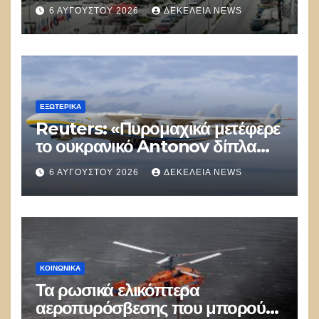
αστυνομικός επέδειξε ταυτότητα
6 ΑΥΓΟΎΣΤΟΥ 2026
ΔΕΚΈΛΕΙΑ NEWS
και έκανε υποδείξεις σε Έλληνα
πολίτη»
ΕΞΩΤΕΡΙΚΑ
Reuters: «Πυρομαχικά μετέφερε
το ουκρανικό Antonov δίπλα
στο οποίο βρέθηκε το drone στη
6 ΑΥΓΟΎΣΤΟΥ 2026
ΔΕΚΈΛΕΙΑ NEWS
Λειψία»
ΚΟΙΝΩΝΙΚΑ
Τα ρωσικά ελικόπτερα
αεροπυρόσβεσης που μπορούν