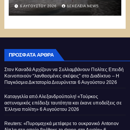
να ρίχνουν 5 τόνους νερού με 8
6 ΑΥΓΟΎΣΤΟΥ 2026
ΔΕΚΈΛΕΙΑ NEWS
μποφόρ
ΠΡΌΣΦΑΤΑ ΆΡΘΡΑ
Στον Καναδά Αρχίζουν να Συλλαμβάνουν Πολίτες Επειδή
Κοινοποιούν “λανθασμένες σκέψεις” στο Διαδίκτυο – Η
Παγκόσμια Δικτατορία Διευρύνεται
6 Αυγούστου 2026
Καταγγελία από Αλεξανδρούπολη! «Τούρκος
αστυνομικός επέδειξε ταυτότητα και έκανε υποδείξεις σε
Έλληνα πολίτη»
6 Αυγούστου 2026
Reuters: «Πυρομαχικά μετέφερε το ουκρανικό Antonov
δίπλα στο οποίο βρέθηκε το drone στη Λειψία»
6