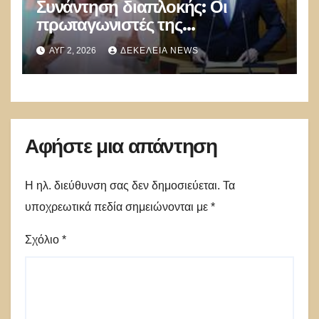
Συνάντηση διαπλοκής: Οι
πρωταγωνιστές της
Γ.Γεραπετρίτης,
ΑΥΓ 2, 2026
ΔΕΚΈΛΕΙΑ NEWS
Α.Διαμαντοπούλου και
Μ.Χριστοδουλάκης την
διαψεύδουν
Αφήστε μια απάντηση
Η ηλ. διεύθυνση σας δεν δημοσιεύεται.
Τα
υποχρεωτικά πεδία σημειώνονται με
*
Σχόλιο
*