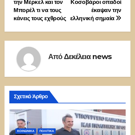
την Μέρκελ και τον
Κοσοβάροι οπαδοί
άρθρων
Μπορέλ τι να τους
έκαψαν την
κάνεις τους εχθρούς
ελληνική σημαία
Από
Δεκέλεια news
Σχετικό Άρθρο
ΚΟΙΝΩΝΙΚΑ
ΠΟΛΙΤΙΚΑ