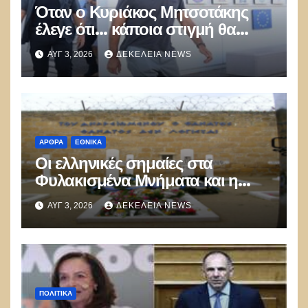
Όταν ο Κυριάκος Μητσοτάκης
έλεγε ότι… κάποια στιγμή θα
καούν τα δάση
ΑΥΓ 3, 2026
ΔΕΚΈΛΕΙΑ NEWS
ΑΡΘΡΑ
ΕΘΝΙΚΑ
Οι ελληνικές σημαίες στα
Φυλακισμένα Μνήματα και η
λήθη των δικών μας παιδιών
ΑΥΓ 3, 2026
ΔΕΚΈΛΕΙΑ NEWS
ΠΟΛΙΤΙΚΑ