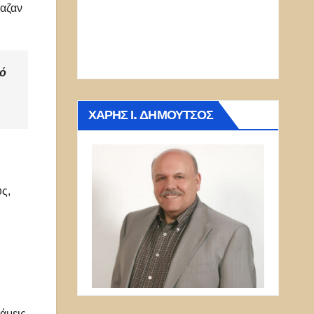
βαζαν
πό
ΧΆΡΗΣ Ι. ΔΗΜΟΎΤΣΟΣ
ς,
ι
νάμεις