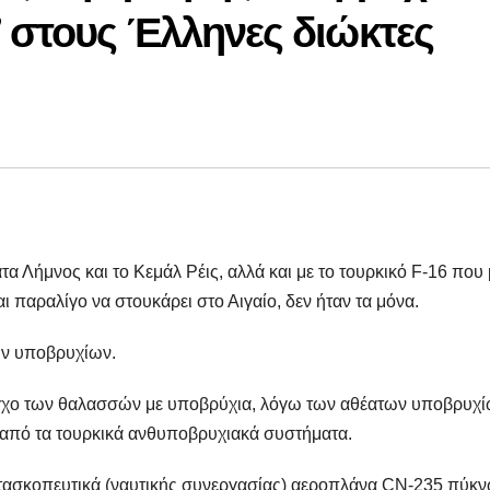
 στους Έλληνες διώκτες
τα Λήμνος και το Κεμάλ Ρέις, αλλά και με το τουρκικό F-16 που 
ι παραλίγο να στουκάρει στο Αιγαίο, δεν ήταν τα μόνα.
ων υποβρυχίων.
λεγχο των θαλασσών με υποβρύχια, λόγω των αθέατων υποβρυχ
ν από τα τουρκικά ανθυποβρυχιακά συστήματα.
κατασκοπευτικά (ναυτικής συνεργασίας) αεροπλάνα CN-235 πύκ