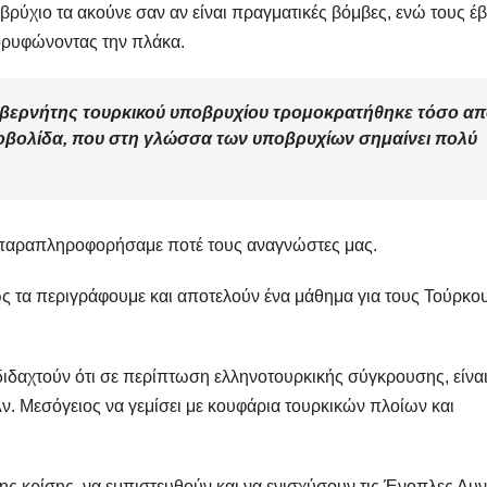
οβρύχιο τα ακούνε σαν αν είναι πραγματικές βόμβες, ενώ τους έ
κορυφώνοντας την πλάκα.
υβερνήτης τουρκικού υποβρυχίου τρομοκρατήθηκε τόσο α
τοβολίδα, που στη γλώσσα των υποβρυχίων σημαίνει πολύ
εν παραπληροφορήσαμε ποτέ τους αναγνώστες μας.
 τα περιγράφουμε και αποτελούν ένα μάθημα για τους Τούρκου
διδαχτούν ότι σε περίπτωση ελληνοτουρκικής σύγκρουσης, είνα
 Αν. Μεσόγειος να γεμίσει με κουφάρια τουρκικών πλοίων και
της κρίσης, να εμπιστευθούν και να ενισχύσουν τις Ένοπλες Δυ