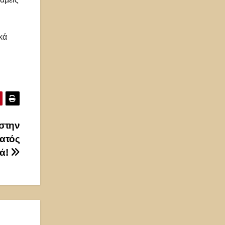
κά
 στην
ρατός
ιά!