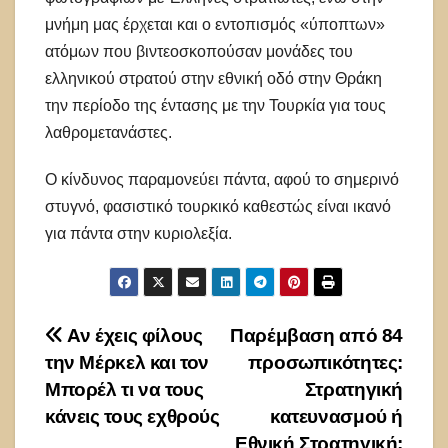
μνήμη μας έρχεται και ο εντοπισμός «ύποπτων»
ατόμων που βιντεοσκοπούσαν μονάδες του
ελληνικού στρατού στην εθνική οδό στην Θράκη
την περίοδο της έντασης με την Τουρκία για τους
λαθρομετανάστες.
Ο κίνδυνος παραμονεύει πάντα, αφού το σημερινό
στυγνό, φασιστικό τουρκικό καθεστώς είναι ικανό
για πάντα στην κυριολεξία.
Πλοήγηση
Αν έχεις φίλους
Παρέμβαση από 84
την Μέρκελ και τον
προσωπικότητες:
άρθρων
Μπορέλ τι να τους
Στρατηγική
κάνεις τους εχθρούς
κατευνασμού ή
Εθνική Στρατηγική;