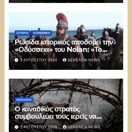
δοκιμή κυβερνοασφάλειας
ΙΣΤΟΡΊΑ
ΚΟΙΝΩΝΙΚΑ
Ρωσίδα ιστορικός αποδομεί την
«Οδύσσεια» του Nolan: «Το
Hollywood δημιουργεί στρεβλή
5 ΑΥΓΟΎΣΤΟΥ 2026
ΔΕΚΈΛΕΙΑ NEWS
εικόνα για την Αρχαία Ελλάδα»
ΕΚΚΛΗΣΊΑ
Ο καναδικός στρατός
συμβουλεύει τους ιερείς να
αποφεύγουν τις προσευχές και
5 ΑΥΓΟΎΣΤΟΥ 2026
ΔΕΚΈΛΕΙΑ NEWS
τις αναφορές στον Θεό