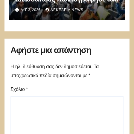
«Έλληνες» η κυβέρνηση!
ΑΥΓ 3, 2026
ΔΕΚΈΛΕΙΑ NEWS
Αφήστε μια απάντηση
Η ηλ. διεύθυνση σας δεν δημοσιεύεται.
Τα
υποχρεωτικά πεδία σημειώνονται με
*
Σχόλιο
*