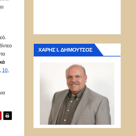
ει
εό.
βίντεο
ΧΆΡΗΣ Ι. ΔΗΜΟΎΤΣΟΣ
ντα
κά
,
10
,
 να