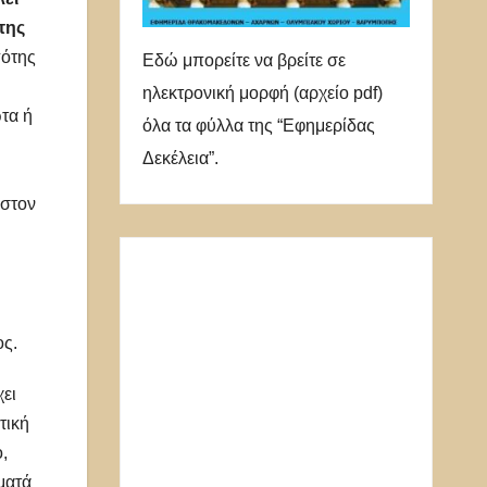
της
πότης
Εδώ μπορείτε να βρείτε σε
ηλεκτρονική μορφή (αρχείο pdf)
τα ή
όλα τα φύλλα της “Εφημερίδας
Δεκέλεια”.
 στον
ος.
ει
τική
,
ματά