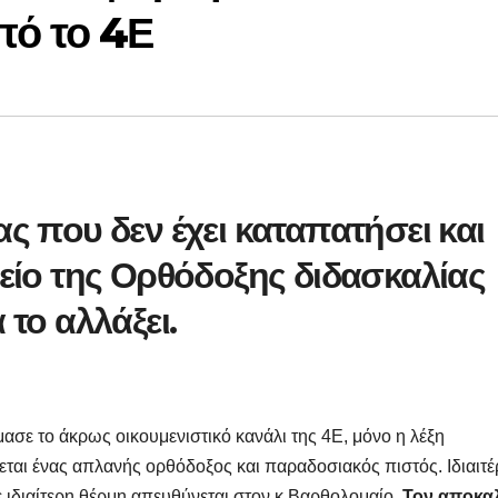
πό το 4Ε
ς που δεν έχει καταπατήσει και
μείο της Ορθόδοξης διδασκαλίας
 το αλλάξει.
σε το άκρως οικουμενιστικό κανάλι της 4Ε, μόνο η λέξη
ται ένας απλανής ορθόδοξος και παραδοσιακός πιστός. Ιδιαιτ
 ιδιαίτερη θέρμη απευθύνεται στον κ.Βαρθολομαίο.
Τον αποκαλ