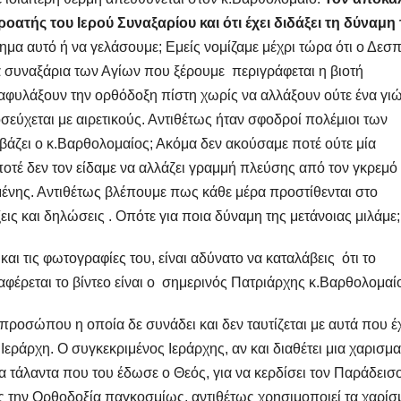
οατής του Ιερού Συναξαρίου και ότι έχει διδάξει τη δύναμη 
ημα αυτό ή να γελάσουμε; Εμείς νομίζαμε μέχρι τώρα ότι ο Δεσ
α συναξάρια των Αγίων που ξέρουμε περιγράφεται η βιοτή
αφυλάξουν την ορθόδοξη πίστη χωρίς να αλλάξουν ούτε ένα γιώ
σεύχεται με αιρετικούς. Αντιθέτως ήταν σφοδροί πολέμιοι των
βάζει ο κ.Βαρθολομαίος; Ακόμα δεν ακούσαμε ποτέ ούτε μία
ποτέ δεν τον είδαμε να αλλάζει γραμμή πλεύσης από τον γκρεμό
μένης. Αντιθέτως βλέπουμε πως κάθε μέρα προστίθενται στο
εις και δηλώσεις . Οπότε για ποια δύναμη της μετάνοιας μιλάμε;
αι τις φωτογραφίες του, είναι αδύνατο να καταλάβεις ότι το
φέρεται το βίντεο είναι ο σημερινός Πατριάρχης κ.Βαρθολομαί
ροσώπου η οποία δε συνάδει και δεν ταυτίζεται με αυτά που έχ
ο Ιεράρχη. Ο συγκεκριμένος Ιεράρχης, αν και διαθέτει μια χαρισμα
 τάλαντα που του έδωσε ο Θεός, για να κερδίσει τον Παράδεισο
ας την Ορθοδοξία παγκοσμίως, αντιθέτως χρησιμοποιεί τα χαρίσ