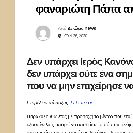
φαναριώτη Πάπα α
Από
Δεκέλεια news
ΙΟΎΝ 28, 2020
Δεν υπάρχει Ιερός Κανόνα
δεν υπάρχει ούτε ένα ση
που να μην επιχείρησε να
Επιμέλεια σύνταξης:
katanixi.gr
Παρακολουθώντας με προσοχή το βίντεο που ετοίμα
κλαυσίγελως μπορεί να αποδώσει αυτά που σκέφτε
στο σημείο που ο κ.Σταμάτιος-Νικόλαος Κίσσας με