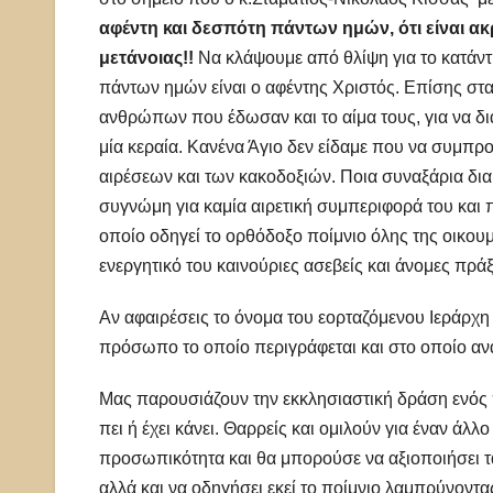
αφέντη και δεσπότη πάντων ημών, ότι είναι ακρ
μετάνοιας!!
Να κλάψουμε από θλίψη για το κατάντ
πάντων ημών είναι ο αφέντης Χριστός. Επίσης στ
ανθρώπων που έδωσαν και το αίμα τους, για να δι
μία κεραία. Κανένα Άγιο δεν είδαμε που να συμπρο
αιρέσεων και των κακοδοξιών. Ποια συναξάρια δια
συγνώμη για καμία αιρετική συμπεριφορά του και 
οποίο οδηγεί το ορθόδοξο ποίμνιο όλης της οικου
ενεργητικό του καινούριες ασεβείς και άνομες πράξ
Αν αφαιρέσεις το όνομα του εορταζόμενου Ιεράρχη κ
πρόσωπο το οποίο περιγράφεται και στο οποίο ανα
Μας παρουσιάζουν την εκκλησιαστική δράση ενός π
πει ή έχει κάνει. Θαρρείς και ομιλούν για έναν άλλ
προσωπικότητα και θα μπορούσε να αξιοποιήσει τα
αλλά και να οδηγήσει εκεί το ποίμνιο λαμπρύνοντ