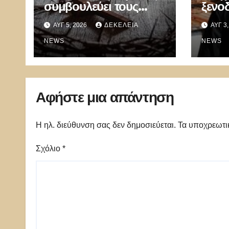
συμβουλεύει τους
ξενο
ιερείς να αποφεύγουν
ευχή 
ΑΥΓ 5, 2026
ΔΕΚΈΛΕΙΑ
ΑΥΓ 3
τις προσευχές και τις
έπια
αναφορές στον Θεό
NEWS
ερωτ
NEWS
ναό 
ευρώ
Αφήστε μια απάντηση
Η ηλ. διεύθυνση σας δεν δημοσιεύεται.
Τα υποχρεωτι
Σχόλιο
*