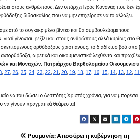
έσει στους ανθρώπους. Δεν υπάρχει Ιερός Κανόνας που δεν έχ
Ορθόδοξης διδασκαλίας που να μην επιχείρησε να το αλλάξει.
με από το συγκεκριμένο βίντεο και θα συμβουλεύαμε τους
 γιατί γίνονται ρεζίλι και στους ανθρώπους αλλά κυρίως στο Θ
 σκεπτόμενους ορθόδοξους χριστιανούς, το διαδίκτυο βοά από 
αντορθόδοξα, αιρετικά και οικουμενιστικά λεχθέντα και πραχθέ
κών και Μοναχών, Πατριάρχου Βαρθολομαίου Οικουμενιστι
8
,
27
,
26
,
25
,
24
,
23
,
22
,
21
,
20
,
19
,
18
,
17
,
16
,
15
,
14
,
13
,
12
,
11
ίο να του δώσει ο Δεσπότης Χριστός χρόνια, για να μπορέσει
ου να γίνουν πραγματικά θεάρεστα!
Ρουμανία: Αποσύρει η κυβέρνηση τη