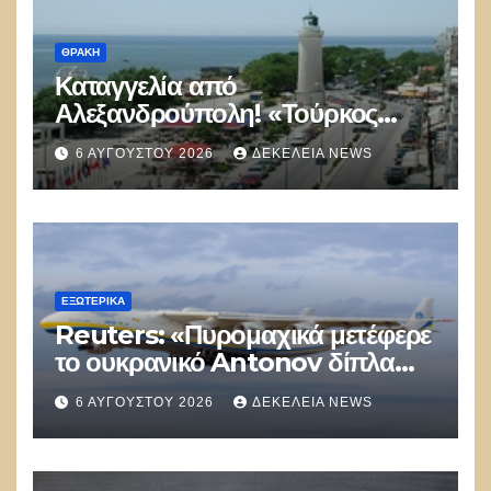
ΘΡΆΚΗ
Καταγγελία από
Αλεξανδρούπολη! «Τούρκος
αστυνομικός επέδειξε ταυτότητα
6 ΑΥΓΟΎΣΤΟΥ 2026
ΔΕΚΈΛΕΙΑ NEWS
και έκανε υποδείξεις σε Έλληνα
πολίτη»
ΕΞΩΤΕΡΙΚΑ
Reuters: «Πυρομαχικά μετέφερε
το ουκρανικό Antonov δίπλα
στο οποίο βρέθηκε το drone στη
6 ΑΥΓΟΎΣΤΟΥ 2026
ΔΕΚΈΛΕΙΑ NEWS
Λειψία»