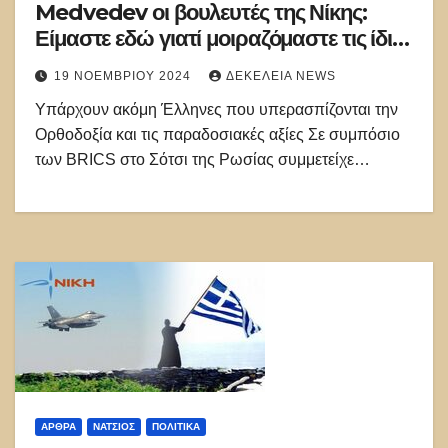
Medvedev οι βουλευτές της Νίκης:
Είμαστε εδώ γιατί μοιραζόμαστε τις ίδιες
αξίες με τους Ρώσους
19 ΝΟΕΜΒΡΊΟΥ 2024
ΔΕΚΈΛΕΙΑ NEWS
Yπάρχουν ακόμη Έλληνες που υπερασπίζονται την
Ορθοδοξία και τις παραδοσιακές αξίες Σε συμπόσιο
των BRICS στο Σότσι της Ρωσίας συμμετείχε…
ΑΡΘΡΑ
ΝΑΤΣΙΌΣ
ΠΟΛΙΤΙΚΑ