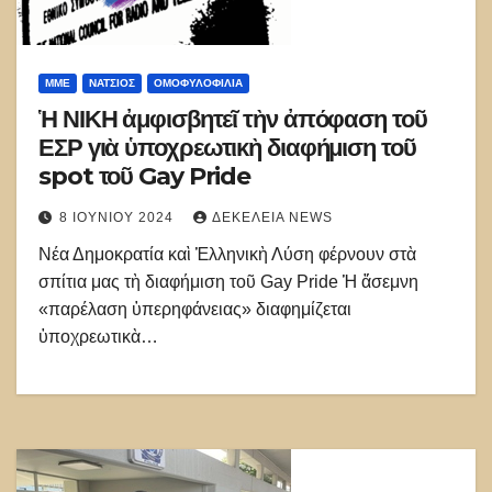
ΜΜΕ
ΝΑΤΣΙΌΣ
ΟΜΟΦΥΛΟΦΙΛΊΑ
Ἡ ΝΙΚΗ ἀμφισβητεῖ τὴν ἀπόφαση τοῦ
ΕΣΡ γιὰ ὑποχρεωτικὴ διαφήμιση τοῦ
spot τοῦ Gay Pride
8 ΙΟΥΝΊΟΥ 2024
ΔΕΚΈΛΕΙΑ NEWS
Νέα Δημοκρατία καὶ Ἑλληνικὴ Λύση φέρνουν στὰ
σπίτια μας τὴ διαφήμιση τοῦ Gay Pride Ἡ ἄσεμνη
«παρέλαση ὑπερηφάνειας» διαφημίζεται
ὑποχρεωτικὰ…