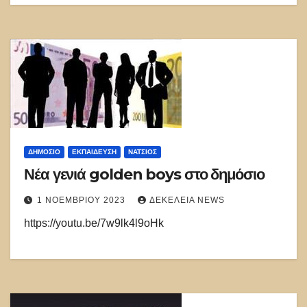
ΔΗΜΌΣΙΟ
ΕΚΠΑΊΔΕΥΣΗ
ΝΑΤΣΙΌΣ
Νέα γενιά golden boys στο δημόσιο
1 ΝΟΕΜΒΡΊΟΥ 2023
ΔΕΚΈΛΕΙΑ NEWS
https://youtu.be/7w9lk4l9oHk