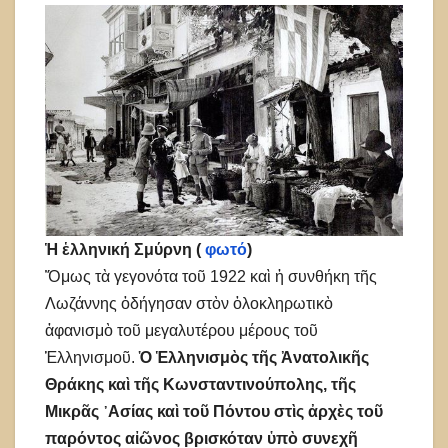
Ἡ ἑλληνική Σμύρνη (
φωτό
)
Ὅμως τὰ γεγονότα τοῦ 1922 καὶ ἡ συνθήκη τῆς
Λωζάννης ὁδήγησαν στὸν ὁλοκληρωτικὸ
ἀφανισμὸ τοῦ μεγαλυτέρου μέρους τοῦ
Ἑλληνισμοῦ.
Ὁ Ἑλληνισμὸς τῆς Ἀνατολικῆς
Θράκης καὶ τῆς Κωνσταντινούπολης, τῆς
Μικρᾶς ᾿Ασίας καὶ τοῦ Πόντου στὶς ἀρχὲς τοῦ
παρόντος αἰῶνος βρισκόταν ὑπὸ συνεχῆ