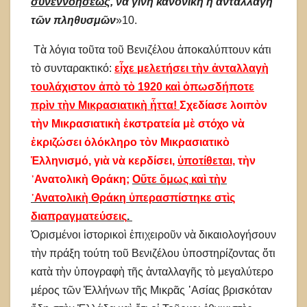
συνεννοήσεως
, νὰ γίνη κανονικὴ ἡ ἀνταλλαγὴ
τῶν πληθυσμῶν
»10.
Τὰ λόγια τοῦτα τοῦ Βενιζέλου ἀποκαλύπτουν κάτι
τὸ συνταρακτικό:
εἶχε μελετήσει τὴν ἀνταλλαγὴ
τουλάχιστον ἀπὸ τὸ 1920 καὶ ὁπωσδήποτε
πρὶν τὴν Μικρασιατικὴ ἧττα!
Σχεδίασε λοιπὸν
τὴν Μικρασιατικὴ ἐκστρατεία μὲ στόχο νὰ
ἐκριζώσει ὁλόκληρο τὸν Μικρασιατικὸ
Ἑλληνισμό, γιὰ νὰ κερδίσει,
ὑποτίθεται,
τὴν
᾿Ανατολικὴ Θράκη;
Οὔτε ὅμως καὶ τὴν
᾿Ανατολικὴ Θράκη ὑπερασπίστηκε στὶς
διαπραγματεύσεις
.
Ὁρισμένοι ἱστορικοὶ ἐπιχειροῦν νὰ δικαιολογήσουν
τὴν πράξη τούτη τοῦ Βενιζέλου ὑποστηρίζοντας ὅτι
κατὰ τὴν ὑπογραφὴ τῆς ἀνταλλαγῆς τὸ μεγαλύτερο
μέρος τῶν Ἑλλήνων τῆς Μικρᾶς ᾿Ασίας βρισκόταν