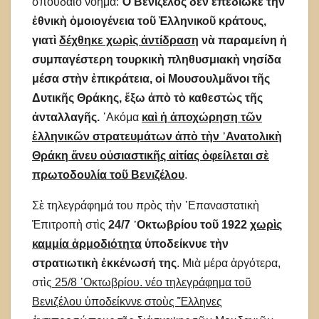
σπουδαῖο νόημα:
Ὁ Βενιζέλος δὲν ἐπεδίωκε τὴν
ἐθνικὴ ὁμοιογένεια τοῦ Ἑλληνικοῦ κράτους,
γιατὶ
δέχθηκε χωρὶς ἀντίδραση
νὰ παραμείνη ἡ
συμπαγέστερη τουρκικὴ πληθυσμιακὴ νησίδα
μέσα στὴν ἐπικράτεια, οἱ Μουσουλμᾶνοι τῆς
Δυτικῆς Θράκης, ἔξω ἀπὸ τὸ καθεστὼς τῆς
ἀνταλλαγῆς.
᾿Ακόμα
καὶ ἡ ἀποχώρηση τῶν
ἑλληνικῶν στρατευμάτων ἀπὸ τὴν ᾿Ανατολικὴ
Θράκη ἄνευ οὐσιαστικῆς αἰτίας ὀφείλεται σὲ
πρωτοδουλία τοῦ Βενιζέλου
.
Σὲ τηλεγράφημά του πρὸς τὴν ᾿Επαναστατικὴ
Ἐπιτροπὴ στὶς
24/7 ᾿Οκτωβρίου τοῦ 1922
χωρὶς
καμμία ἁρμοδιότητα
ὑποδείκνυε τὴν
στρατιωτικὴ ἐκκένωσή της
. Μιὰ μέρα ἀργότερα,
στὶς
25/8 ᾿Οκτωβρίου. νέο τηλεγράφημα τοῦ
Βενιζέλου ὑποδείκννε στοὺς Ἕλληνες