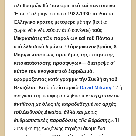
πληθυσμῶν θὰ ᾿ταν ὁριστικὸ καὶ παντοτεινό
.
Ἔτσι σ᾽ ὅλη τὴν ὀκταετία
1922-1930 τὸ ἴδιο τὸ
Ἑλληνικὸ κράτος μετέφερε μὲ τὴν βία
(
καὶ
χωρὶς νὰ κινδυνεύουν ἀπὸ κανέναν
)
τοὺς
Μικρασιάτες τῶν παραλίων καὶ τοῦ Πόντου
στὰ ἑλλαδικὰ λιμάνια
. Ὁ
ἀμερικανοεβραῖος Χ.
Μοργκεντάου
-ὡς
πρόεδρος τῆς ἐπιτροπῆς
ἀποκατάστασης προσφύγων
—
διέπρεψε σ᾽
αὐτὸν τὸν ἀναγκαστικὸ ξερριζωμό,
ἐφαρμόζοντας κατὰ γράμμα τὴν Συνθήκη τοῦ
Βενιζέλου
. Κατὰ τὸν
ἱστορικὸ
David Mitrany
12 ἡ
ἀναγκαστικὴ μεταφορὰ πληθυσμῶν «
ἐρχόταν σὲ
ἀντίθεση μὲ ὅλες τὶς παραδεδεγμένες ἀρχὲς
τοῦ Διεθνοῦς Δικαίου, ἀλλὰ καὶ μὲ τὶς
ἀνθρωπιστικὲς παραδόσεις τῆς Εὐρώπης
». Ἡ
Συνθήκη τῆς Λωζάννης περιέχει ἀκόμη ἕνα