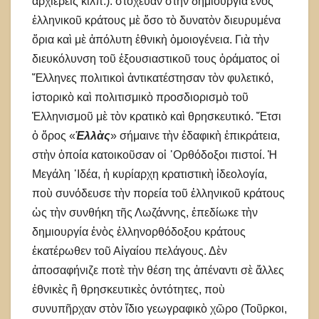
ἀρχιερεῖς κιλπ.). στόχευαν στὴν δημιουργία ἑνὸς
ἑλληνικοῦ κράτους μὲ ὅσο τὸ δυνατὸν διευρυμένα
ὅρια καὶ μὲ ἀπόλυτη ἐθνικὴ ὁμοιογένεια. Γιὰ τὴν
διευκόλυνση τοῦ ἐξουσιαστικοῦ τους ὁράματος οἱ
Ἕλληνες πολιτικοὶ ἀντικατέστησαν τὸν φυλετικό,
ἱστορικὸ καὶ πολιτισμικὸ προσδιορισμὸ τοῦ
Ἑλληνισμοῦ μὲ τὸν κρατικὸ καὶ θρησκευτικό. Ἔτσι
ὁ ὅρος «
Ἑλλὰς
» σήμαινε τὴν ἐδαφικὴ ἐπικράτεια,
στὴν ὁποία κατοικοῦσαν οἱ ᾿Ορθόδοξοι πιστοί. Ἡ
Μεγάλη ᾿Ιδέα, ἡ κυρίαρχη κρατιστικὴ ἰδεολογία,
ποὺ συνόδευσε τὴν πορεία τοῦ ἑλληνικοῦ κράτους
ὡς τὴν συνθήκη τῆς Λωζάννης, ἐπεδίωκε τὴν
δημιουργία ἑνὸς ἑλληνορθόδοξου κράτους
ἑκατέρωθεν τοῦ Αἰγαίου πελάγους. Δὲν
ἀποσαφήνιζε ποτὲ τὴν θέση της ἀπέναντι σὲ ἄλλες
ἐθνικὲς ἢ θρησκευτικὲς ὀντότητες, ποὺ
συνυπῆρχαν στὸν ἴδιο γεωγραφικὸ χῶρο (Τοῦρκοι,