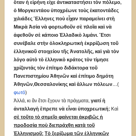
ὅταν ἡ εἰρήνη εἰχε ἀντικαταστήσει τὸν πόλεμο,
ὁ Μοργκεντάου ὑποχρέωνε τοὺς ἑκατοντάδες
χιλιάδες Ἕλληνες ποὺ εἶχαν παραμείνει στὴ
Μικρὰ Ἀσία νὰ φορτωθοῦν σὲ πλοῖα καὶ νὰ
ἀφεθοῦν σὲ κάποιο Ἑλλαδικὸ λιμάνι. Ἔτσι
συνέβαλε στὴν ὁλοκληρωτικὴ ἐκρρίζωση τοῦ
ἐλληνικοῦ στοιχείου τῆς Ἀνατολῆς, καὶ γιὰ τὸν
λόγο αὐτὸ τὸ ἑλληνικὸ κράτος τὸν τίμησε
χρίζοντάς τὸν ἐπίτιμο διδάκτορα τοῦ
Πανεπιστημίου Ἀθηνῶν καὶ ἐπίτιμο δημότη
Ἀθηνῶν,Θεσσαλονίκης καὶ ἄλλων πόλεων
…(
φωτό
)
Ἀλλά, κι ἂν ἔτσι ἔχουν τὰ πράγματα,
γιατί ἡ
ἀνταλλαγὴ ἔπρεπε νὰ εἶναι ὑποχρεωτική;
Καὶ
σὲ τοῦτο τὸ σημεῖο φαίνεται ἀκριβῶς ἡ
προδοσία ποὺ διεπράχθη κατὰ τοῦ
Ἑλληνισμοῦ:
Τὸ ξερίζωμα τῶν ἑλληνικῶν