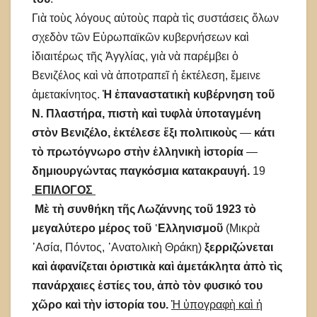
Γιὰ τοὺς λόγους αὐτοὺς παρὰ τὶς συστάσεις ὅλων
σχεδὸν τῶν Εὐρωπαϊκῶν κυβερνήσεων καὶ
ἰδιαιτέρως τῆς Ἀγγλίας, γιὰ νὰ παρέμβει ὁ
Βενιζέλος καὶ νὰ ἀποτραπεῖ ἡ ἐκτέλεση, ἔμεινε
ἀμετακίνητος.
Ἡ ἐπαναστατικὴ κυβέρνηση τοῦ
Ν. Πλαστήρα, πιστὴ καὶ τυφλὰ ὑποταγμένη
στὸν Βενιζέλο, ἐκτέλεσε ἕξι πολιτικοὺς
—
κάτι
τὸ πρωτόγνωρο στὴν ἑλληνικὴ ἱστορία
—
δημιουργώντας παγκόσμια κατακραυγή.
19
ΕΠΙΛΟΓΟΣ
Μὲ τὴ συνθήκη τῆς Λωζάννης τοῦ 1923 τὸ
μεγαλύτερο μέρος τοῦ ᾿Ελληνισμοῦ
(Μικρὰ
᾿Ασία, Πόντος, ᾿Ανατολικὴ Θράκη)
ξερριζώνεται
καὶ ἀφανίζεται ὁριστικὰ καὶ ἀμετάκλητα
ἀπὸ τὶς
πανάρχαιες ἑστίες του, ἀπὸ τὸν φυσικό του
χῶρο καὶ τὴν ἱστορία του.
Ἡ ὑπογραφὴ καὶ ἡ