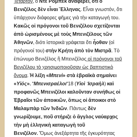
Τέταρτον,
ὁ
Ντὲ Ρόμπεκ ἀναφέρει, ὅτι ὁ
Βενιζέλος δὲν εἶναι Ἕλληνας
. Εἶναι γνωστόν, ὅτι
ὑπάρχουν διάφορες φῆμες γιὰ τὴν καταγωγή του.
Κακῶς οἱ πρόγονοι τοῦ Βενιζέλου σχετίζονται
ἀπὸ ὡρισμένους μὲ τοὺς Μπενιζέλους τῶν
Ἀθηνῶν
, διότι ἱστορικὰ γράφεται ὅτι
ἦοθαν
(οἱ
πρόγονοί του)
στὴν Κρήτη ἀπὸ τὸν Μιστρᾶ
. Τὸ
ἐπώνυμο Βενιζέλος ἢ Μπενιζέλος
οἱ πρόγονοι τοῦ
Βενιζέλου τὸ χρησιμοποιοῦσαν ὡς βαπτιστικὸ
ὄνομα
.
Ἡ λέξη «
Μπενὶ
» στὰ ἑβραϊκὰ σημαίνει
«
Υἱός
».
“
Μπενισραέλοι
“18 (
Υἱοὶ ᾿Ισραὴλ
)
καὶ
προφανῶς Μπενιζέλοι καλοῦνταν συνήθως οἱ
Ἑβραῖοι τῶν ἀποικιῶν, ὅπως οἱ ἄποικοι στὸ
Μαλαμπὰρ τῶν Ἰνδιῶν
. Πάντως
δὲν
γνωρίζουμε, ποῦ στήριζε ὁ ἄγγλος ναύαρχος
τὴν μὴ ἑλληνικὴ καταγωγὴ τοῦ
Βενιζέλον.
Ὅμως ἀνεξάρτητα τῆς ἐγκυρότητας