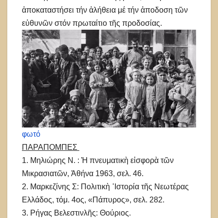
ἀποκαταστήσει τήν ἀλήθεια μέ τήν ἀποδοση τῶν
εὐθυνῶν στόν πρωταίτιο τῆς προδοσίας.
φωτό
ΠΑΡΑΠΟΜΠΕΣ
1. Μηλιώρης Ν. : Ἡ πνευματικὴ εἰσφορὰ τῶν
Μικρασιατῶν, Ἀθήνα 1963, σελ. 46.
2. Μαρκεζίνης Σ: Πολιτικὴ ᾿Ιστορία τῆς Νεωτέρας
Ελλάδος, τόμ. 4ος, «Πάπυρος», σελ. 282.
3. Ρήγας Βελεστινλῆς: Θούριος.