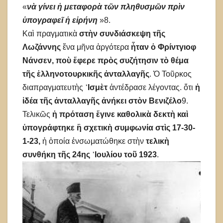
«
νὰ γίνει ἡ μεταφορὰ τῶν πληθυσμῶν πρὶν
ὑπογραφεῖ ἡ εἰρήνη
»8.
Καὶ πραγματικὰ
στὴν συνδιάσκεψη τῆς
Λωζάννης
ἕνα μῆνα ἀργότερα
ἦταν ὁ Φρίντγιοφ
Νάνσεν, ποὺ ἔφερε πρὸς συζήτησιν τὸ θέμα
τῆς ἑλληνοτουρκικῆς ἀνταλλαγῆς
. Ὁ Τοῦρκος
διαπραγματευτὴς
᾿Ισμὲτ
ἀντέδρασε λέγοντας. ὅτι
ἡ
ἰδέα τῆς ἀνταλλαγῆς ἀνήκει στὸν Βενιζέλο
9.
Τελικῶς
ἡ πρόταση ἔγινε καθολικὰ δεκτὴ καὶ
ὑπογράφτηκε ἢ σχετικὴ συμφωνία στὶς 17-30-
1-23,
ἡ ὁποία ἐνσωματώθηκε στὴν
τελικὴ
συνθήκη τῆς 24ης ᾿Ιουλίου τοῦ 1923
.