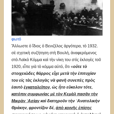
φωτό
Ἄλλωστε ὁ ἴδιος ὁ Βενιζέλος ἀργότερα, τὸ 1932.
σὲ σχετικὴ συζήτηση στὴ Βουλή, ἀναφερόμενος
στὸ Λαϊκὸ Κόμμα καὶ τὴν νίκη του στὶς ἐκλογὲς τοῦ
1920, εἶπε γιὰ τὸ κόμμα αὐτό, ὅτι «
οὔτε τὸ
στοιχειῶδες θάρρος εἶχε μετὰ τὴν ἐπιτυχίαν
του εἰς τὰς ἐκλογὰς νὰ φανῆ συνεπὲς πρὸς
ἑαυτὸ
ἐγκαταλεῖπον,
ὡς ἦτο εὔκολον τότε,
κατόπιν συμφωνίας μὲ τὸν Κεμὰλ πασᾶν τὴν
Μικρὰν ᾿Ασίαν
καὶ διατηροῦν τὴν ᾿Ανατολικὴν
Θράκην, φροντίζον δέ,
ἀπὸ κοινῆς ἐπίσης