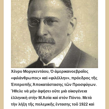
Χένρυ Μοργκεντάου, Ὁ ἀμερικανοεβραῖος
«φιλάνθρωπος» καὶ «φιλέλλην», πρόεδρος τῆς
Ἐπιτροπῆς Ἀποκατάστασης τῶν Προσφύγων.
Ἤθελε νὰ μὴν ἀφήσει οὔτε μιὰ οἰκογένεια
ἑλληνικὴ στὴν Μ.Ἀσία καὶ στὸν Πόντο. Μετὰ
τὴν λήξη τῆς πολεμικῆς ἔντασης τοῦ 1922 καὶ