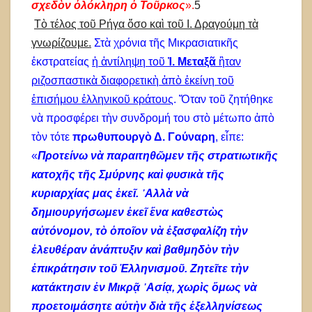
σχεδὸν ὁλόκληρη ὁ Τοῦρκος
».
5
Τ
ὸ τέλος τοῦ Ρήγα ὅσο καὶ τοῦ Ι. Δραγούμη τὰ
γνωρίζουμε.
Στὰ χρόνια τῆς Μικρασιατικῆς
ἐκστρατείας
ἡ ἀντίληψη τοῦ
Ἰ. Μεταξᾶ
ἢταν
ριζοσπαστικὰ διαφορετικὴ ἀπὸ ἐκείνη τοῦ
ἐπισήμου ἑλληνικοῦ κράτους
. Ὅταν τοῦ ζητήθηκε
νὰ προσφέρει τὴν συνδρομή του στὸ μέτωπο ἀπὸ
τὸν τότε
πρωθυπουργὸ Δ. Γούναρη
, εἶπε:
«
Προτείνω νὰ παραιτηθῶμεν τῆς στρατιωτικῆς
κατοχῆς τῆς Σμύρνης καὶ φυσικὰ τῆς
κυριαρχίας μας ἐκεῖ. ᾿Αλλὰ νὰ
δημιουργήσωμεν ἐκεῖ ἕνα καθεστὼς
αὐτόνομον, τὸ ὁποῖον νὰ ἐξασφαλίζη τὴν
ἐλευθέραν ἀνάπτυξιν καὶ βαθμηδὸν τὴν
ἐπικράτησιν τοῦ Ἑλληνισμοῦ. Ζητεῖτε τὴν
κατάκτησιν ἐν Μικρᾷ ᾿Ασίᾳ, χωρὶς ὅμως νὰ
προετοιμάσητε αὐτὴν διὰ τῆς ἐξελληνίσεως