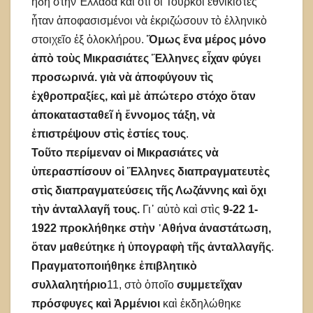
ἤδη στὴν Ἑλλάδα καὶ ὅτι οἱ Τοῦρκοι ἐθνικιστὲς
ἦταν ἀποφασισμένοι νὰ ἐκριζώσουν τὸ ἑλληνικὸ
στοιχεῖο ἐξ ὁλοκλήρου.
Ὅμως ἕνα μέρος μόνο
ἀπὸ τοὺς Μικρασιάτες Ἕλληνες εἶχαν φύγει
προσωρινά.
γιὰ νὰ ἀποφύγουν τὶς
ἐχθροπραξίες, καὶ μὲ ἀπώτερο στόχο ὅταν
ἀποκατασταθεῖ ἡ ἔννομος τάξη, νὰ
ἐπιστρέψουν στὶς ἐστίες τους
.
Τοῦτο περίμεναν οἱ Μικρασιάτες νὰ
ὑπερασπίσουν οἱ Ἕλληνες διαπραγματευτὲς
στὶς διαπραγματεύσεις τῆς Λωζάννης καὶ ὄχι
τὴν ἀνταλλαγῆ τους.
Γι᾿ αὐτὸ καὶ στὶς
9-22 1-
1922 προκλήθηκε στὴν ᾿Αθήνα ἀναστάτωση,
ὅταν μαθεύτηκε ἡ ὑπογραφὴ τῆς ἀνταλλαγῆς
.
Πραγματοποιήθηκε ἐπιβλητικὸ
συλλαλητήριο
11, στὸ ὁποῖο
συμμετεῖχαν
πρόσφυγες καὶ Ἀρμένιοι
καὶ ἐκδηλώθηκε