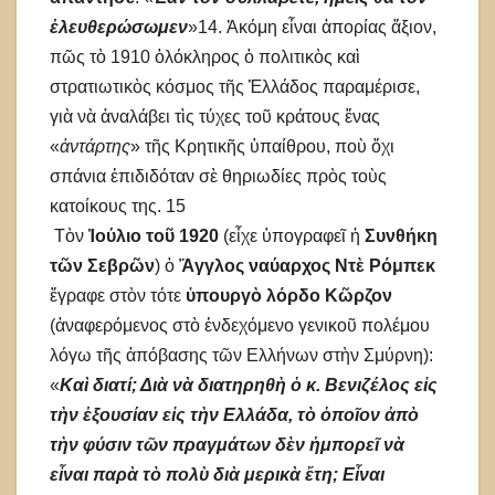
ἐλευθερώσωμεν
»14. Ἀκόμη εἶναι ἀπορίας ἄξιον,
πῶς τὸ 1910 ὁλόκληρος ὁ πολιτικὸς καὶ
στρατιωτικὸς κόσμος τῆς Ἑλλάδος παραμέρισε,
γιὰ νὰ ἀναλάβει τὶς τύχες τοῦ κράτους ἕνας
«
ἀντάρτης
» τῆς Κρητικῆς ὑπαίθρου, ποὺ ὄχι
σπάνια ἐπιδιδόταν σὲ θηριωδίες πρὸς τοὺς
κατοίκους της. 15
Τὸν
Ἰούλιο τοῦ 1920
(εἶχε ὑπογραφεῖ ἡ
Συνθήκη
τῶν Σεβρῶν
) ὁ
Ἄγγλος ναύαρχος Ντὲ Ρόμπεκ
ἔγραφε στὸν τότε
ὑπουργὸ λόρδο Κῶρζον
(ἀναφερόμενος στὸ ἐνδεχόμενο γενικοῦ πολέμου
λόγω τῆς ἀπόβασης τῶν Ελλήνων στὴν Σμύρνη):
«
Καὶ διατί; Διὰ νὰ διατηρηθὴ ὁ κ. Βενιζέλος εἰς
τὴν ἐξουσίαν εἰς τὴν Ελλάδα, τὸ ὁποῖον ἀπὸ
τὴν φύσιν τῶν πραγμάτων δὲν ἠμπορεῖ νὰ
εἶναι παρὰ τὸ πολὺ διὰ μερικὰ ἔτη; Εἶναι