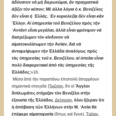
ἀδύνατον νὰ μὴ διερωτῶμαι, ἂν πραγματικὰ
ἀξίζει τὸν κόπον; Μὲ ἀλλα λόγια ὁ κ. Βενιζέλος
δὲν εἶναι ἡ Ἑλλάς. ᾿Εν κυριολεξίᾳ δὲν εἶναι κἂν
Ἕλλην. Αἱ ὑπηρεσίαι τοῦ Βενιζέλου πρὸς τὴν
᾿Αντὰντ εἶναι μεγάλαι, ἀλλὰ εἶναι φρόνιμον νὰ
διατρέξωμεν τὸν κίνδυνον νὰ
αἱματοκυλίσωμεν τὴν Ἀσίαν, διὰ νὰ
ἀνταμείψωμεν τὴν Ἑλλάδα ἀναλόγως πρὸς
τὰς ὑπηρεσίας τοῦ κ. Βενιζέλου, αἱ ὁποῖαι εἶναι
πολὺ διαφορετικαὶ ἀπὸ τὰς ὑπηρεσίας τῆς
Ἑλλάδος;
»16.
Μέσα ἀπὸ τὴν παραπάνω ἐπιστολὴ ἀπορρέουν
σημαντικὰ στοιχεῖα:
Πρῶτον,
ὅτι οἱ
Ἄγγλοι
διπλωμάτες στήριζαν τὸν Βενιζέλο στὴν
ἐξουσία τῆς Ἑλλάδος
.
Δεύτερον
,
ὅλοι ἤξεραν ὅτι
ἡ ἀπόβαση τῶν Ἑλλήνων στὴν Μ. ᾿Ασία θὰ
ἐπέφερε αἱματοχυσία
(ὅπως καὶ ἔγινε).
Τρίτον,