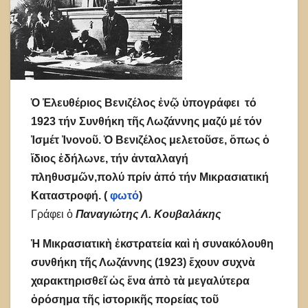
Ὁ Ἐλευθέριος Βενιζέλος ἐνῷ ὑπογράφει τό
1923 τήν Συνθήκη τῆς Λωζάννης μαζύ μέ τόν
Ἰσμέτ Ἰνονοῦ. Ὁ Βενιζέλος μελετοῦσε, ὅπως ὁ
ἴδιος ἐδήλωνε, τήν ἀνταλλαγή
πληθυσμῶν,πολύ πρίν ἀπό τήν Μικρασιατική
Καταστροφή. (
φωτό
)
Γράφει ὁ
Παναγιώτης Λ. Κουβαλάκης
Ἡ Μικρασιατικὴ ἐκστρατεία καὶ ἡ συνακόλουθη
συνθήκη τῆς Λωζάννης (1923) ἔχουν συχνὰ
χαρακτηρισθεῖ ὡς ἕνα ἀπὸ τὰ μεγαλύτερα
ὁρόσημα τῆς ἱστορικῆς πορείας τοῦ