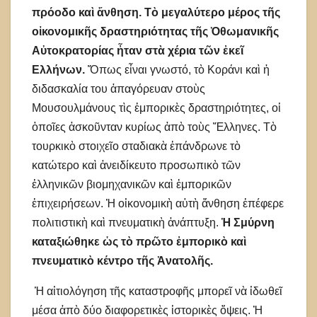
πρόοδο καὶ ἄνθηση. Τὸ μεγαλύτερο μέρος τῆς
οἰκονομικῆς δραστηριότητας τῆς Ὀθωμανικῆς
Αὐτοκρατορίας ἦταν στὰ χέρια τῶν ἐκεῖ
Ελλήνων.
Ὅπως εἶναι γνωστό, τὸ Κοράνι καὶ ἡ
διδασκαλία του ἀπαγόρευαν στοὺς
Μουσουλμάνους τὶς ἐμπορικὲς δραστηριότητες, οἱ
ὁποῖες ἀσκοῦνταν κυρίως ἀπὸ τοὺς Ἕλληνες. Τὸ
τουρκικὸ στοιχεῖο σταδιακὰ ἐπάνδρωνε τὸ
κατώτερο καὶ ἀνειδίκευτο προσωπικὸ τῶν
ἑλληνικῶν βιομηχανικῶν καὶ ἐμπορικῶν
ἐπιχειρήσεων. Ἡ οἰκονομικὴ αὐτὴ ἄνθηση ἐπέφερε
πολιτιστικὴ καὶ πνευματικὴ ἀνάπτυξη.
Ἡ Σμύρνη
καταξιώθηκε ὡς τὸ πρῶτο ἐμπορικὸ καὶ
πνευματικὸ κέντρο τῆς Ἀνατολῆς.
Ἡ αἰτιολόγηση τῆς καταστροφῆς μπορεῖ νὰ ἰδωθεῖ
μέσα ἀπὸ δύο διαφορετικὲς ἱστορικὲς ὄψεις. Ἡ