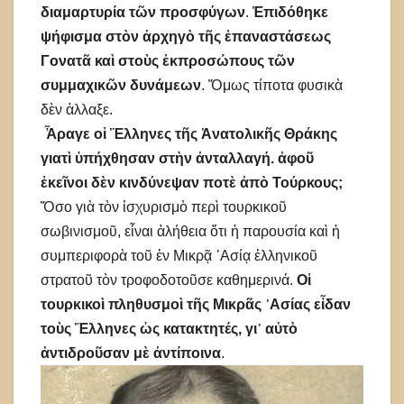
διαμαρτυρία τῶν προσφύγων
.
Ἐπιδόθηκε
ψήφισμα στὸν ἀρχηγὸ τῆς ἐπαναστάσεως
Γονατᾶ καὶ στοὺς ἐκπροσώπους τῶν
συμμαχικῶν δυνάμεων
. Ὅμως τίποτα φυσικὰ
δὲν ἀλλαξε.
Ἆραγε οἱ Ἕλληνες τῆς Ἀνατολικῆς Θράκης
γιατὶ ὑπήχθησαν στὴν ἀνταλλαγή. ἀφοῦ
ἐκεῖνοι δὲν κινδύνεψαν ποτὲ ἀπὸ Τούρκους;
Ὅσο γιὰ τὸν ἰσχυρισμὸ περὶ τουρκικοῦ
σωβινισμοῦ, εἶναι ἀλήθεια ὅτι ἡ παρουσία καὶ ἡ
συμπεριφορὰ τοῦ ἐν Μικρᾷ ᾿Ασίᾳ ἑλληνικοῦ
στρατοῦ τὸν τροφοδοτοῦσε καθημερινά.
Οἱ
τουρκικοὶ πληθυσμοὶ τῆς Μικρᾶς ᾿Ασίας εἶδαν
τοὺς Ἕλληνες ὡς κατακτητές, γι᾿ αὐτὸ
ἀντιδροῦσαν μὲ ἀντίποινα
.