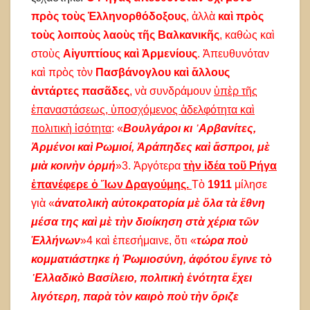
πρὸς τοὺς Ἑλληνορθόδοξους
, ἀλλὰ
καὶ πρὸς
τοὺς λοιποὺς λαοὺς τῆς Βαλκανικῆς
, καθὼς καὶ
στοὺς
Αἰγυπτίους καὶ Ἀρμενίους
. Ἀπευθυνόταν
καὶ πρὸς τὸν
Πασβάνογλου καὶ ἄλλους
ἀντάρτες πασᾶδες
, νὰ συνδράμουν
ὑπὲρ τῆς
ἐπαναστάσεως, ὑποσχόμενος ἀδελφότητα καὶ
πολιτικὴ ἰσότητα
: «
Βουλγάροι κι ᾿Αρβανίτες,
Ἀρμένοι καὶ Ρωμιοί, Ἀράπηδες καὶ ἄσπροι, μὲ
μιὰ κοινὴν ὀρμή
»3. Ἀργότερα
τὴν ἰδέα τοῦ Ρήγα
ἐπανέφερε ὁ Ἴων Δραγούμης.
Τὸ
1911
μίλησε
γιὰ «
ἀνατολικὴ αὐτοκρατορία μὲ ὅλα τὰ ἔθνη
μέσα της καὶ μὲ τὴν διοίκηση στὰ χέρια τῶν
Ἑλλήνων
»4 καὶ ἐπεσήμαινε, ὅτι «
τώρα ποὺ
κομματιάστηκε ἡ Ῥωμιοσύνη, ἀφότου ἔγινε τὸ
᾿Ελλαδικὸ Βασίλειο, πολιτικὴ ἑνότητα ἔχει
λιγότερη, παρὰ τὸν καιρὸ ποὺ τὴν ὄριζε