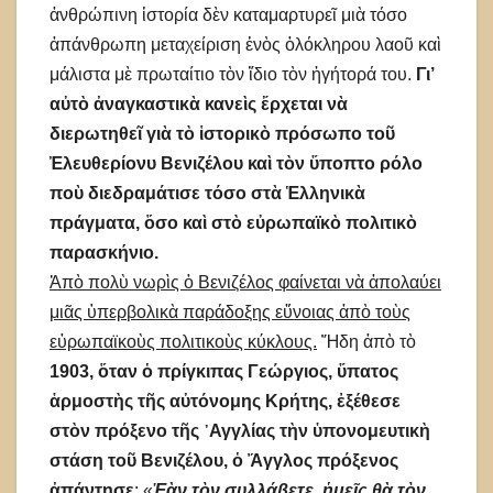
ἀνθρώπινη ἱστορία δὲν καταμαρτυρεῖ μιὰ τόσο
ἀπάνθρωπη μεταχείριση ἑνὸς ὁλόκληρου λαοῦ καὶ
μάλιστα μὲ πρωταίτιο τὸν ἴδιο τὸν ἡγήτορά του.
Γι’
αὐτὸ ἀναγκαστικὰ κανεὶς ἔρχεται νὰ
διερωτηθεῖ γιὰ τὸ ἱστορικὸ πρόσωπο τοῦ
Ἐλευθερίονυ Βενιζέλου καὶ τὸν ὕποπτο ρόλο
ποὺ διεδραμάτισε τόσο στὰ Ἑλληνικὰ
πράγματα, ὅσο καὶ στὸ εὐρωπαϊκὸ πολιτικὸ
παρασκήνιο.
Ἀπὸ πολὺ νωρὶς ὁ Βενιζέλος φαίνεται νὰ ἀπολαύει
μιᾶς ὑπερβολικὰ παράδοξης εὔνοιας ἀπὸ τοὺς
εὐρωπαϊκοὺς πολιτικοὺς κύκλους.
Ἤδη ἀπὸ τὸ
1903, ὅταν ὁ πρίγκιπας Γεώργιος, ὕπατος
ἁρμοστὴς τῆς αὐτόνομης Κρήτης, ἐξέθεσε
στὸν πρόξενο τῆς ᾿Αγγλίας τὴν ὑπονομευτικὴ
στάση τοῦ Βενιζέλου,
ὁ Ἄγγλος πρόξενος
ἀπάντησε
: «
Ἐὰν τὸν συλλάβετε, ἡμεῖς θὰ τὸν