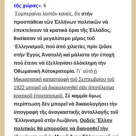
τῆς χώρας
»
. 6
Συμπεραίνει λοιπὸν κανείς, ὅτι
στὴν
προσπάθεια τῶν Ἑλλήνων πολιτικῶν νὰ
ἐπεκτείνουν τὰ κρατικὰ ὅρια τῆς Ἑλλάδος,
θυσίασαν τὸ μεγαλύτερο μέρος τοῦ
᾿Ελληνισμοῦ, ποὺ ἀπὸ χιλιετίες πρὶν ζοῦσε
στὴν Ἐγγὺς Ἀνατολὴ καὶ μάλιστα τὴν ἐποχὴ
ποὺ ἔτεινε νὰ ἐξελληνίσει ὁλόκληρη τὴν
Ὀθωμανικὴ Αὐτοκρατορία.
Γι᾿ αὐτὸ
ἡ
Μικρασιατικὴ καταστροφὴ τοῦ Σεπτεμβρίου τοῦ
1922 μπορεῖ νὰ δικαιολογηθεῖ σὰν ἀποτέλεσμα
κρατικοῦ ἐπεκτατισμοῦ.
Σὲ καμμία ὅμως
περίπτωση δὲν μπορεῖ νὰ δικαιολογήσει τὴν
ὑπογραφὴ τῆς ἀναγκαστικῆς ἀνταλλαγῆς τοῦ
‘Ἑλληνισμοῦ στὴν Λωζάννη
.
Οὐδεὶς Ἕλλην
πολιτικὸς θὰ μποροῦσε νὰ διανοηθεῖ τὴν