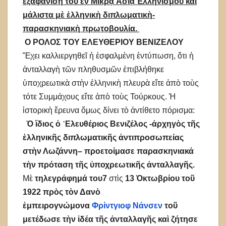
ἐξαφάνιση τοῦ ἐν Μικρᾷ Ἀσιᾳ Ἑλληνισμοῦ καὶ
μάλιστα μὲ ἑλληνικὴ διπλωματικὴ-
παρασκηνιακὴ πρωτοβουλία.
Ο ΡΟΛΟΣ ΤΟΥ ΕΛΕΥΘΕΡΙΟΥ ΒΕΝΙΖΕΛΟΥ
Ἔχει καλλιεργηθεῖ ἡ ἐσφαλμένη ἐντύπωση, ὅτι ἡ
ἀνταλλαγὴ τῶν πληθυσμῶν ἐπιβλήθηκε
ὑποχρεωτικὰ στὴν ἑλληνικὴ πλευρὰ εἴτε ἀπὸ τοὺς
τότε Συμμάχους εἴτε ἀπὸ τοὺς Τούρκους. Ἡ
ἱστορικὴ ἔρευνα ὅμως δίνει τὸ ἀντίθετο πόρισμα:
Ὁ ἴδιος ὁ ᾿Ελευθέριος Βενιζέλος -ἀρχηγὸς τῆς
ἑλληνικῆς διπλωματικῆς ἀντιπροσωπείας
στὴν Λωζάννη– προετοίμασε παρασκηνιακά
τὴν πρόταση τῆς ὑποχρεωτικῆς ἀνταλλαγῆς.
Μὲ
τηλεγράφημά του7
στὶς
13 Ὀκτωβρίου τοῦ
1922
πρὸς τὸν Δανὸ
ἐμπειρογνώμονα
Φρίντγιοφ Νάνσεν
τοῦ
μετέδωσε τὴν ἰδέα τῆς ἀνταλλαγῆς καὶ ζήτησε