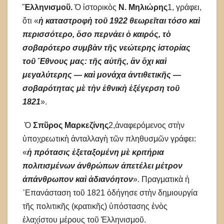
Ἕλληνισμοῦ.
Ὁ ἱστορικὸς
Ν. Μηλιώρης
1, γράφει,
ὅτι «
ἡ καταστροφὴ τοῦ 1922 θεωρεῖται τόσο καὶ
περισσότερο, ὅσο περνάει ὁ καιρός, τὸ
σοβαρότερο συμβὰν τῆς νεώτερης ἱστορίας
τοῦ Ἔθνους μας: τῆς αὐτῆς, ἂν ὄχι καὶ
μεγαλύτερης — καὶ μονάχα ἀντιθετικῆς —
σοβαρότητας μὲ τὴν ἐθνικὴ ἐξέγερση τοῦ
1821
».
Ὁ
Σπῦρος Μαρκεζίνης
2,ἀναφερόμενος στὴν
ὑποχρεωτικὴ ἀνταλλαγὴ τῶν πληθυσμῶν γράφει:
«
ἡ πρότασις ἐξεταξομένη μὲ κριτήρια
πολιτισμένων ἀνθρώπων ἀπετέλει μέτρον
ἀπάνθρωπον καὶ ἀδιανόητον
». Πραγματικὰ ἡ
᾿Επανάσταση τοῦ 1821 ὁδήγησε στὴν δημιουργία
τῆς πολιτικῆς (κρατικῆς) ὑπόστασης ἑνὸς
ἐλαχίστου μέρους τοῦ Ἑλληνισμοῦ.