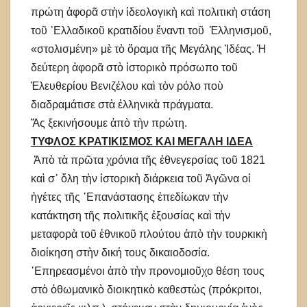
πρώτη ἀφορᾶ στὴν ἰδεολογικὴ καὶ πολιτικὴ στάση
τοῦ ᾿Ελλαδικοῦ κρατιδίου ἔναντι τοῦ Ἑλληνισμοῦ,
«στολισμένη» μὲ τὸ ὅραμα τῆς Μεγάλης Ἰδέας. Ἡ
δεύτερη ἀφορᾶ στὸ ἱστορικὸ πρόσωπο τοῦ
Ἐλευθερίου Βενιζέλου καὶ τὸν ρόλο ποὺ
διαδραμάτισε στὰ ἐλληνικὰ πράγματα.
Ἄς ξεκινήσουμε ἀπὸ τὴν πρώτη.
ΤΥΦΛΟΣ ΚΡΑΤΙΚΙΣΜΟΣ ΚΑΙ ΜΕΓΑΛΗ ΙΔΕΑ
Ἀπὸ τὰ πρῶτα χρόνια τῆς ἐθνεγερσίας τοῦ 1821
καὶ σ᾽ ὅλη τὴν ἱστορικὴ διάρκεια τοῦ Ἀγῶνα οἱ
ἡγέτες τῆς ᾿Επανάστασης ἐπεδίωκαν τὴν
κατάκτηση τῆς πολιτικῆς ἐξουσίας καὶ τὴν
μεταφορὰ τοῦ ἐθνικοῦ πλούτου ἀπὸ τὴν τουρκικὴ
διοίκηση στὴν δική τους δικαιοδοσία.
᾿Επηρεασμένοι ἀπὸ τὴν προνομιοῦχο θέση τους
στὸ ὀθωμανικὸ διοικητικὸ καθεστὼς (πρόκριτοι,