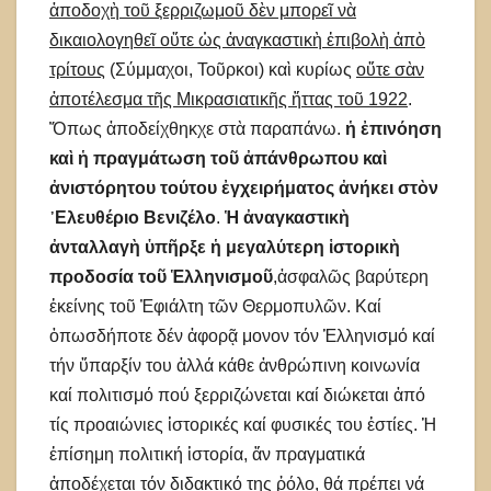
ἀποδοχὴ τοῦ ξερριζωμοῦ δὲν μπορεῖ νὰ
δικαιολογηθεῖ οὔτε ὡς ἀναγκαστικὴ ἐπιβολὴ ἀπὸ
τρίτους
(Σύμμαχοι, Τοῦρκοι) καὶ κυρίως
οὔτε σὰν
ἀποτέλεσμα τῆς Μικρασιατικῆς ἥττας τοῦ 1922
.
Ὅπως ἀποδείχθηκχε στὰ παραπάνω.
ἡ ἐπινόηση
καὶ ἡ πραγμάτωση τοῦ ἀπάνθρωπου καὶ
ἀνιστόρητου τούτου ἐγχειρήματος ἀνήκει στὸν
᾿Ελευθέριο Βενιζέλο
.
Ἡ ἀναγκαστικὴ
ἀνταλλαγὴ ὑπῆρξε ἡ μεγαλύτερη ἱστορικὴ
προδοσία τοῦ Ἑλληνισμοῦ
,ἀσφαλῶς βαρύτερη
ἐκείνης τοῦ Ἐφιάλτη τῶν Θερμοπυλῶν. Καί
ὁπωσδήποτε δέν ἀφορᾷ μονον τόν Ἑλληνισμό καί
τήν ὕπαρξίν του ἀλλά κάθε ἀνθρώπινη κοινωνία
καί πολιτισμό πού ξερριζώνεται καί διώκεται ἀπό
τίς προαιώνιες ἱστορικές καί φυσικές του ἑστίες. Ἡ
ἐπίσημη πολιτική ἱστορία, ἄν πραγματικά
ἀποδέχεται τόν διδακτικό της ῥόλο, θά πρέπει νά