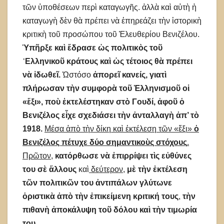
τῶν ὑποθέσεων περὶ καταγωγῆς. ἀλλὰ καὶ αὐτὴ ἡ
καταγωγὴ δὲν θὰ πρέπει νὰ ἐπηρεάζει τὴν ἱστορικὴ
κριτικὴ τοῦ προσώπου τοῦ Ἐλευθερίου Βενιζέλου.
Ὑπῆρξε καὶ ἔδρασε ὡς πολιτικὸς τοῦ
᾿Ελληνικοῦ κράτους καὶ ὡς τέτοιος θὰ πρέπει
νὰ ἰδωθεῖ.
Ὡστόσο
ἀπορεῖ κανείς, γιατὶ
πλήρωσαν τὴν συμφορὰ τοῦ Ἑλληνισμοῦ οἱ
«ἕξι», ποὺ ἐκτελέστηκαν στὸ Γουδί, ἀφοῦ ὁ
Βενιζέλος εἶχε σχεδιάσει τὴν ἀνταλλαγὴ ἀπ’ τὸ
1918.
Μέσα ἀπὸ τὴν δίκη καὶ ἐκτέλεση τῶν «ἕξι»
ὁ
Βενιζέλος πέτυχε δύο σημαντικοὺς στόχους
.
Πρῶτον
,
κατόρθωσε νὰ ἐπιρρίψει τὶς εὐθύνες
του σὲ ἄλλους
καὶ
δεύτερον
,
μὲ τὴν ἐκτέλεση
τῶν πολιτικῶν του ἀντιπάλων γλύτωνε
ὁριστικὰ ἀπὸ τὴν ἐπικείμενη κριτική τους
,
τὴν
πιθανὴ ἀποκάλυψη τοῦ δόλου καὶ τὴν τιμωρία
του
.