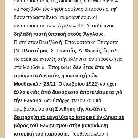
ἀντιπροσώπους τῆς διάσκεψης τῶν Μουδανιῶν
νὰ
«δεχθοῦν τὰς ληφθησομένας ἀποφάσεις, ἐφ᾽
ὅσον παραστοῦν καὶ συμφωνήσουν οἱ
ἀντιπρόσωποι τῶν ᾿Αγγλων
»
13. Ὑ
ποδείκνυε
δηλαδὴ πιστὴ ὑπακοὴ στοὺς Ἄγγλους.
Πιστὴ στὸν Βενιζέλο ἡ ᾿Επαναστατικὴ Ἐπιτροπὴ
(
Ν. Πλαστήρας
,
Σ. Γονατᾶς
,
Δ. Φωκάς
) ἔστειλε
τὶς σχετικὲς ἐντολὲς στὴν ἑλληνικὴ ἀντιπροσωπεία
στὰ Μουδανιά. Ἑπομένως
δὲν ἦταν ἀπὸ τὰ
πράγματα δυνατόν, ἡ ἀνακωχὴ τῶν
Μουδανιῶν
(
28/11 ᾿Οκτωβρίου 1922
)
νὰ ἔχει
ἄλλα ἐκτὸς ἀπὸ δυσάρεστα ἀποτελέσματα γιὰ
τὴν Ἑλλάδα.
Δὲν ὑπάρχει πλέον καμμιὰ
ἀμφιβολία, ὅτι
στὴ Συνθήκη τῆς Λωζάνης
διεπράχθη τὸ μεγαλύτερο ἱστορικὸ ἔγκλημα σὲ
βάρος τοῦ Ἑλληνισμοῦ στὴν μακραίωνη
ἱστορική του παρουσία.
Πουθενὰ ἀλλοῦ ἡ