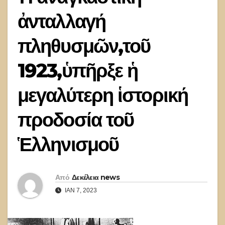
ἀνταλλαγή
πληθυσμῶν,τοῦ
1923,ὑπῆρξε ἡ
μεγαλύτερη ἱστορική
προδοσία τοῦ
Ἑλληνισμοῦ
Από
Δεκέλεια news
ΙΑΝ 7, 2023