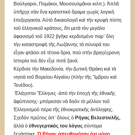
Βούλγαροι, Πομάκοι, Μουσουλμᾶνοι κιλπ.). Ἁπλᾶ
ὑπῆρχε σὰν ἕνα κρατιστικὸ ὅραμα χωρὶς λογικὴ
ἐπεξεργασία. Αὐτὸ δικαιολογεῖ καὶ τὴν κρυφὴ πίστη
τοῦ ἑλληνικοῦ κράτους, ὅτι μετὰ τὸν μεγάλο
ἀφανισμὸ τοῦ 1922 βγῆκε κερδισμένο παρ᾽ ὅλη
τὴν καταστροφὴ τῆς Λωζάννης τὰ σύνορά του
εἶχαν φτάσει σὲ τέτοια ὅρια, ποὺ στὴν βραχύχρονη
ἱστορία τοὺ δὲν εἶχε ποτὲ ξανά.
Κέρδισε τὴν Μακεδονία, τὴν Δυτικὴ Θράκη καὶ τὰ
νησιὰ τοῦ Βορείου Αἰγαίου (πλὴν τῆς Ἴμβρου καὶ
Τενέδου).
Ἐλάχιστοι Ἕλληνες -ἀπὸ τὴν ἐποχὴ τῆς ἐθνικῆς
ἀφύπνισης- μπόρεσαν νὰ δοῦν τὸ μέλλον τοῦ
Ἑλληνισμοῦ πέρα τῆς ἐθνοκρατικῆς ἀντίληψης.
Σχεδὸν πρῶτος ἀπ᾽ ὅλους ὁ
Ρήγας Βελεστινλῆς
,
ἀλλὰ ὁ
ἐθνεγερτικός του λόγος
σύντομα
ξεχάστηκε.
Ὁ Ρήγας ἀπευθυνόταν ὄχι μόνο