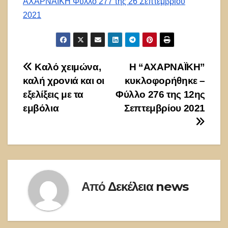
ΑΧΑΡΝΑΙΚΗ Φύλλο 277 της 26 Σεπτεμβρίου
2021
Πλοήγηση
Καλό χειμώνα,
Η “ΑΧΑΡΝΑΪΚΗ”
καλή χρονιά και οι
κυκλοφορήθηκε –
άρθρων
εξελίξεις με τα
Φύλλο 276 της 12ης
εμβόλια
Σεπτεμβρίου 2021
Από
Δεκέλεια news