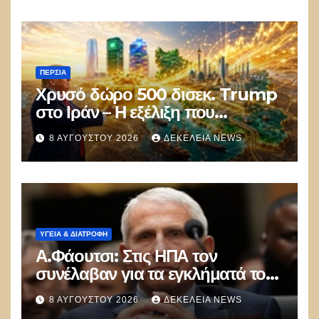
ΠΕΡΣΊΑ
Χρυσό δώρο 500 δισεκ. Trump
στο Ιράν – Η εξέλιξη που
αποδίδει κέρδη μεγαλύτερα από
8 ΑΥΓΟΎΣΤΟΥ 2026
ΔΕΚΈΛΕΙΑ NEWS
τις Apple, Nvidia και Google
ΥΓΕΙΑ & ΔΙΑΤΡΟΦΗ
Α.Φάουτσι: Στις ΗΠΑ τον
συνέλαβαν για τα εγκλήματά του
στην πανδημία – Στην Ελλάδα
8 ΑΥΓΟΎΣΤΟΥ 2026
ΔΕΚΈΛΕΙΑ NEWS
τον έκαναν μέλος της Ακαδημίας