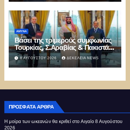
Αθηνών!
ΑΜΥΝΑ
Βάσει της τριμερούς συμφωνίας
Τουρκίας, Σ.Αραβίας & Πακιστάν
θα πολεμήσουν Ριάντ και
8 ΑΥΓΟΎΣΤΟΥ 2026
ΔΕΚΈΛΕΙΑ NEWS
Ισλαμαμπάντ κατά της Ελλάδας!
ΠΡΌΣΦΑΤΑ ΆΡΘΡΑ
Η μοίρα των ωκεανών θα κριθεί στο Αιγαίο
8 Αυγούστου
2026