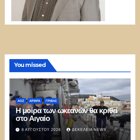
You missed
ΑΟΖ
ΑΡΘΡΑ
ΓΡΊΒΑΣ
Η μοίρα των ωκεανών θα κριθεί
στο Αιγαίο
8 ΑΥΓΟΎΣΤΟΥ 2026
ΔΕΚΈΛΕΙΑ NEWS