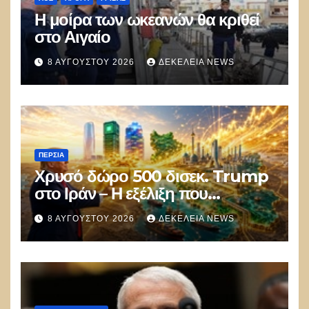
Η μοίρα των ωκεανών θα κριθεί
στο Αιγαίο
8 ΑΥΓΟΎΣΤΟΥ 2026
ΔΕΚΈΛΕΙΑ NEWS
ΠΕΡΣΊΑ
Χρυσό δώρο 500 δισεκ. Trump
στο Ιράν – Η εξέλιξη που
αποδίδει κέρδη μεγαλύτερα από
8 ΑΥΓΟΎΣΤΟΥ 2026
ΔΕΚΈΛΕΙΑ NEWS
τις Apple, Nvidia και Google