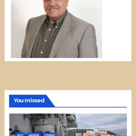
You missed
ΑΟΖ
ΑΡΘΡΑ
ΓΡΊΒΑΣ