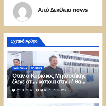
Από
Δεκέλεια news
Σχετικό Άρθρο
ΚΟΙΝΩΝΙΚΑ
ΠΟΛΙΤΙΚΑ
Όταν ο Κυριάκος Μητσοτάκης
έλεγε ότι… κάποια στιγμή θα
καούν τα δάση
ΑΥΓ 3, 2026
ΔΕΚΈΛΕΙΑ NEWS