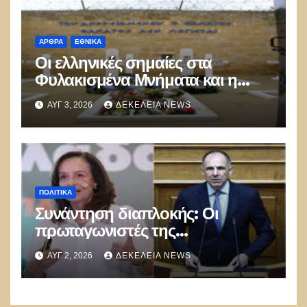
ΑΡΘΡΑ
ΕΘΝΙΚΑ
Οι ελληνικές σημαίες στα
Φυλακισμένα Μνήματα και η
λήθη των δικών μας παιδιών
ΑΥΓ 3, 2026
ΔΕΚΈΛΕΙΑ NEWS
ΠΟΛΙΤΙΚΑ
Συνάντηση διαπλοκής: Οι
πρωταγωνιστές της
Γ.Γεραπετρίτης,
ΑΥΓ 2, 2026
ΔΕΚΈΛΕΙΑ NEWS
Α.Διαμαντοπούλου και
Μ.Χριστοδουλάκης την
διαψεύδουν