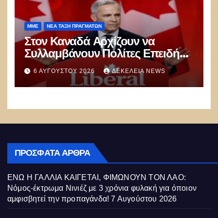
ΜΜΕ
ΝΈΑ ΤΆΞΗ ΠΡΑΓΜΆΤΩΝ
Στον Καναδά Αρχίζουν να
Συλλαμβάνουν Πολίτες Επειδή
Κοινοποιούν “λανθασμένες
6 ΑΥΓΟΎΣΤΟΥ 2026
ΔΕΚΈΛΕΙΑ NEWS
σκέψεις” στο Διαδίκτυο – Η
Παγκόσμια Δικτατορία
Διευρύνεται
ΠΡΌΣΦΑΤΑ ΆΡΘΡΑ
ΕΝΩ Η ΓΑΛΛΙΑ ΚΑΙΓΕΤΑΙ, ΦΙΜΩΝΟΥΝ ΤΟΝ ΛΑΟ:
Νόμος-έκτρωμα Νινιέζ με 3 χρόνια φυλακή για όποιον
αμφισβητεί την προπαγάνδα!
7 Αυγούστου 2026