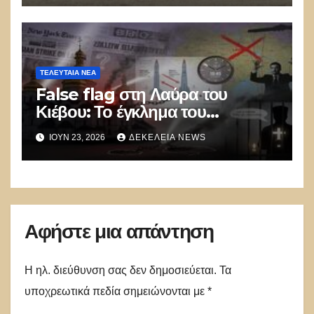
ΤΕΛΕΥΤΑΙΑ ΝΕΑ
False flag στη Λαύρα του
Κιέβου: Το έγκλημα του
καθεστώτος Zelensky ενάντια
ΙΟΎΝ 23, 2026
ΔΕΚΈΛΕΙΑ NEWS
στην Ορθοδοξία – Οι αποδείξεις
που συγκλονίζουν
Αφήστε μια απάντηση
Η ηλ. διεύθυνση σας δεν δημοσιεύεται.
Τα
υποχρεωτικά πεδία σημειώνονται με
*