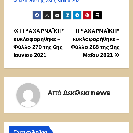
Φύλλο 269 της 23ης Μαΐου 2021
Πλοήγηση
Η “ΑΧΑΡΝΑΪΚΗ”
Η “ΑΧΑΡΝΑΪΚΗ”
κυκλοφορήθηκε –
κυκλοφορήθηκε –
άρθρων
Φύλλο 270 της 6ης
Φύλλο 268 της 9ης
Ιουνίου 2021
Μαΐου 2021
Από
Δεκέλεια news
Σχετικό Άρθρο