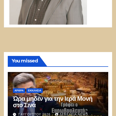
You missed
ΑΡΘΡΑ
ΕΚΚΛΗΣΊΑ
Ώρα μηδέν για την Ιερά Μονή
στο Σινά
7 ΑΥΓΟΎΣΤΟΥ 2026
ΔΕΚΈΛΕΙΑ NEWS