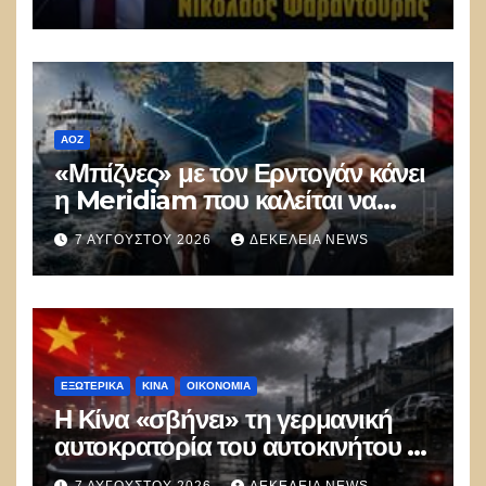
ΑΟΖ
«Μπίζνες» με τον Ερντογάν κάνει
η Meridiam που καλείται να
ξεμπλοκάρει το καλώδιο
7 ΑΥΓΟΎΣΤΟΥ 2026
ΔΕΚΈΛΕΙΑ NEWS
Ελλάδας–Κύπρου
ΕΞΩΤΕΡΙΚΑ
ΚΊΝΑ
ΟΙΚΟΝΟΜΙΑ
Η Κίνα «σβήνει» τη γερμανική
αυτοκρατορία του αυτοκινήτου –
100.000 απολύσεις, λουκέτα και
7 ΑΥΓΟΎΣΤΟΥ 2026
ΔΕΚΈΛΕΙΑ NEWS