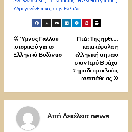
Αντ .Φώσκολος – Γ. Μπασιάς : Η Αλήθεια για τους
Υδρογονάνθρακες στην Ελλάδα
Πλοήγηση
Ύμνος Γάλλου
ΠτΔ: Της ήρθε…
ιστορικού για το
κατακέφαλα η
άρθρων
Ελληνικό Βυζάντιο
ελληνική σημαία
στον Ιερό Βράχο.
Σημάδι αμοιβαίας
αντιπάθειας
Από
Δεκέλεια news