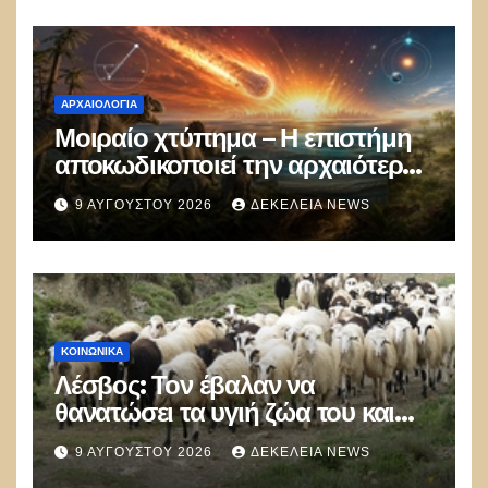
ΑΡΧΑΙΟΛΟΓΊΑ
Μοιραίο χτύπημα – Η επιστήμη
αποκωδικοποιεί την αρχαιότερη
μαζική δολοφονία στην Ιστορία
9 ΑΥΓΟΎΣΤΟΥ 2026
ΔΕΚΈΛΕΙΑ NEWS
ΚΟΙΝΩΝΙΚΑ
Λέσβος: Τον έβαλαν να
θανατώσει τα υγιή ζώα του και
πέθανε από την στενοχώρια του!
9 ΑΥΓΟΎΣΤΟΥ 2026
ΔΕΚΈΛΕΙΑ NEWS