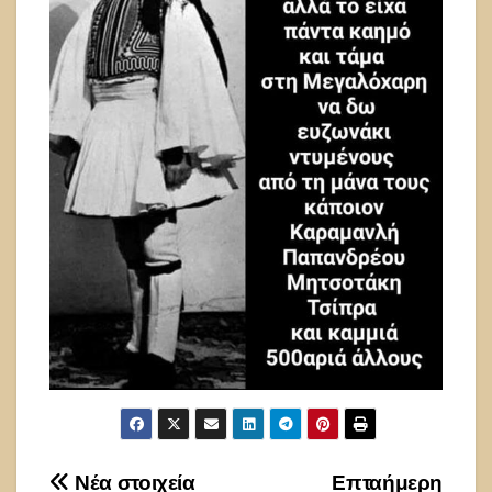
Πλοήγηση
Νέα στοιχεία
Επταήμερη