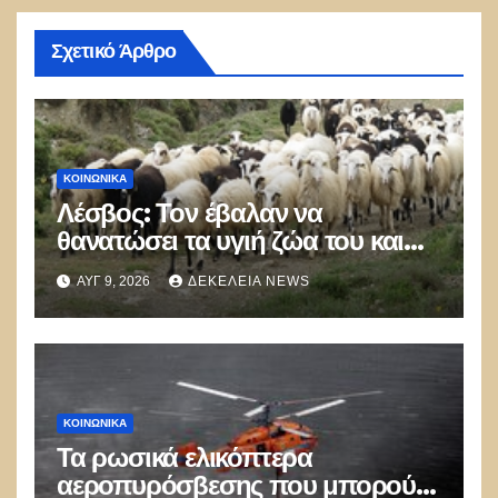
Σχετικό Άρθρο
ΚΟΙΝΩΝΙΚΑ
Λέσβος: Τον έβαλαν να
θανατώσει τα υγιή ζώα του και
πέθανε από την στενοχώρια του!
ΑΥΓ 9, 2026
ΔΕΚΈΛΕΙΑ NEWS
ΚΟΙΝΩΝΙΚΑ
Τα ρωσικά ελικόπτερα
αεροπυρόσβεσης που μπορούν