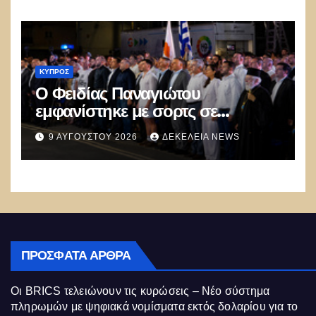
ΚΎΠΡΟΣ
Ο Φειδίας Παναγιώτου
εμφανίστηκε με σορτς σε
εκδήλωση μνήμης για τους Ισαάκ
9 ΑΥΓΟΎΣΤΟΥ 2026
ΔΕΚΈΛΕΙΑ NEWS
– Σολωμού και προκάλεσε
αντιδράσεις
ΠΡΌΣΦΑΤΑ ΆΡΘΡΑ
Οι BRICS τελειώνουν τις κυρώσεις – Νέο σύστημα
πληρωμών με ψηφιακά νομίσματα εκτός δολαρίου για το