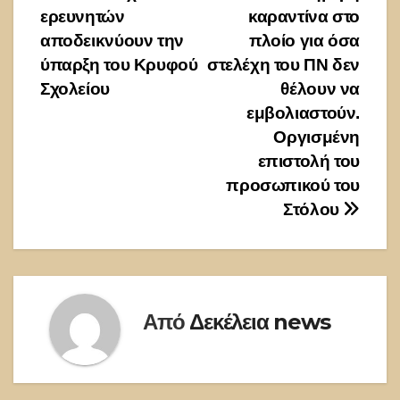
ερευνητών
καραντίνα στο
άρθρων
αποδεικνύουν την
πλοίο για όσα
ύπαρξη του Κρυφού
στελέχη του ΠΝ δεν
Σχολείου
θέλουν να
εμβολιαστούν.
Οργισμένη
επιστολή του
προσωπικού του
Στόλου
Από
Δεκέλεια news