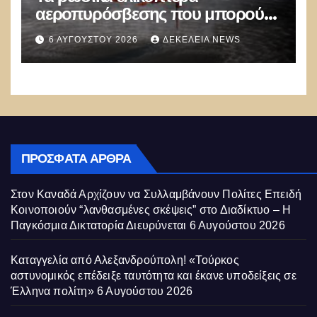
αεροπυρόσβεσης που μπορούν
να ρίχνουν 5 τόνους νερού με 8
6 ΑΥΓΟΎΣΤΟΥ 2026
ΔΕΚΈΛΕΙΑ NEWS
μποφόρ
ΠΡΌΣΦΑΤΑ ΆΡΘΡΑ
Στον Καναδά Αρχίζουν να Συλλαμβάνουν Πολίτες Επειδή
Κοινοποιούν “λανθασμένες σκέψεις” στο Διαδίκτυο – Η
Παγκόσμια Δικτατορία Διευρύνεται
6 Αυγούστου 2026
Καταγγελία από Αλεξανδρούπολη! «Τούρκος
αστυνομικός επέδειξε ταυτότητα και έκανε υποδείξεις σε
Έλληνα πολίτη»
6 Αυγούστου 2026