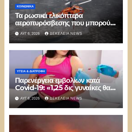
ΚΟΙΝΩΝΙΚΑ
Τα ρωσικά ελικόπτερα
αεροπυρόσβεσης που μπορούν
να ρίχνουν 5 τόνους νερού με 8
ΑΥΓ 6, 2026
ΔΕΚΈΛΕΙΑ NEWS
μποφόρ
ΥΓΕΙΑ & ΔΙΑΤΡΟΦΗ
Παρενέργεια εμβολίων κατά
Covid-19: «1,25 δις γυναίκες θα
τεκνοποιήσουν ένα είδος
ΑΥΓ 6, 2026
ΔΕΚΈΛΕΙΑ NEWS
ανθρώπου που δεν έχει υπάρξει
μέχρι στιγμής»