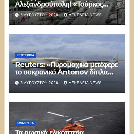
Αλεξανδρούπολη! «Τούρκος
αστυνομικός επέδειξε ταυτότητα
6 ΑΥΓΟΎΣΤΟΥ 2026
ΔΕΚΈΛΕΙΑ NEWS
και έκανε υποδείξεις σε Έλληνα
πολίτη»
ΕΞΩΤΕΡΙΚΑ
Reuters: «Πυρομαχικά μετέφερε
το ουκρανικό Antonov δίπλα
στο οποίο βρέθηκε το drone στη
6 ΑΥΓΟΎΣΤΟΥ 2026
ΔΕΚΈΛΕΙΑ NEWS
Λειψία»
ΚΟΙΝΩΝΙΚΑ
Τα ρωσικά ελικόπτερα