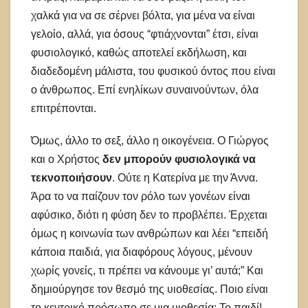
χαλκά για να σε σέρνει βόλτα, για μένα να είναι
γελοίο, αλλά, για όσους “φτιάχνονται” έτσι, είναι
φυσιολογικό, καθώς αποτελεί εκδήλωση, και
διαδεδομένη μάλιστα, του φυσικού όντος που είναι
ο άνθρωπος. Επί ενηλίκων συναινούντων, όλα
επιτρέπονται.
Όμως, άλλο το σεξ, άλλο η οικογένεια. Ο Γιώργος
και ο Χρήστος
δεν μπορούν φυσιολογικά να
τεκνοποιήσουν
. Ούτε η Κατερίνα με την Άννα.
Άρα το να παίζουν τον ρόλο των γονέων είναι
αφύσικο, διότι η φύση δεν το προβλέπει. Έρχεται
όμως η κοινωνία των ανθρώπων και λέει “επειδή
κάποια παιδιά, για διαφόρους λόγους, μένουν
χωρίς γονείς, τι πρέπει να κάνουμε γι’ αυτά;” Και
δημιούργησε τον θεσμό της υιοθεσίας. Ποιο είναι
το κεντρικό πρόσωπο σε μια υιοθεσία; Το παιδί!