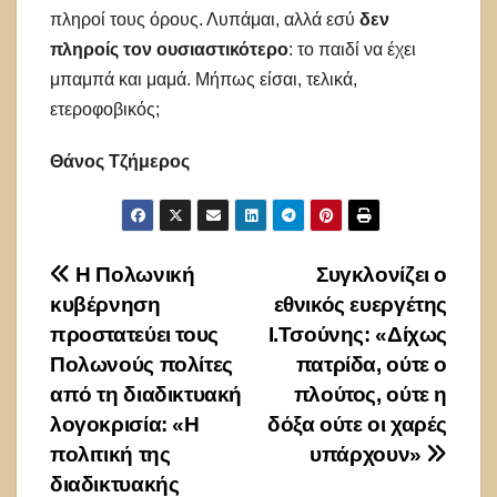
πληροί τους όρους. Λυπάμαι, αλλά εσύ
δεν
πληροίς τον ουσιαστικότερο
: το παιδί να έχει
μπαμπά και μαμά. Μήπως είσαι, τελικά,
ετεροφοβικός;
Θάνος Τζήμερος
Πλοήγηση
Η Πολωνική
Συγκλονίζει ο
κυβέρνηση
εθνικός ευεργέτης
άρθρων
προστατεύει τους
Ι.Τσούνης: «Δίχως
Πολωνούς πολίτες
πατρίδα, ούτε ο
από τη διαδικτυακή
πλούτος, ούτε η
λογοκρισία: «Η
δόξα ούτε οι χαρές
πολιτική της
υπάρχουν»
διαδικτυακής