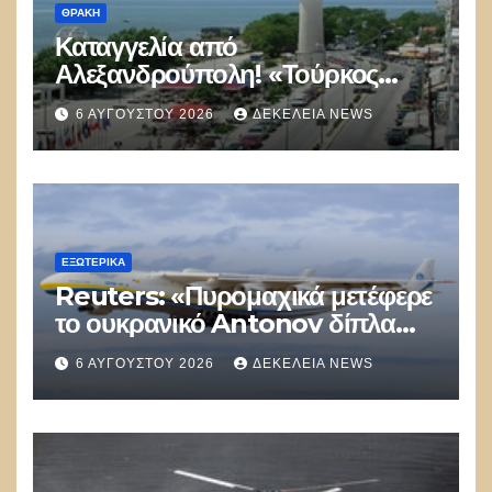
ΘΡΆΚΗ
Καταγγελία από
Αλεξανδρούπολη! «Τούρκος
αστυνομικός επέδειξε ταυτότητα
6 ΑΥΓΟΎΣΤΟΥ 2026
ΔΕΚΈΛΕΙΑ NEWS
και έκανε υποδείξεις σε Έλληνα
πολίτη»
ΕΞΩΤΕΡΙΚΑ
Reuters: «Πυρομαχικά μετέφερε
το ουκρανικό Antonov δίπλα
στο οποίο βρέθηκε το drone στη
6 ΑΥΓΟΎΣΤΟΥ 2026
ΔΕΚΈΛΕΙΑ NEWS
Λειψία»