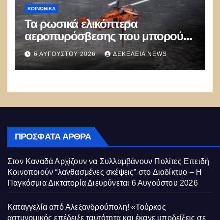
ΚΟΙΝΩΝΙΚΑ
Τα ρωσικά ελικόπτερα
αεροπυρόσβεσης που μπορούν
να ρίχνουν 5 τόνους νερού με 8
6 ΑΥΓΟΎΣΤΟΥ 2026
ΔΕΚΈΛΕΙΑ NEWS
μποφόρ
ΠΡΌΣΦΑΤΑ ΆΡΘΡΑ
Στον Καναδά Αρχίζουν να Συλλαμβάνουν Πολίτες Επειδή
Κοινοποιούν “λανθασμένες σκέψεις” στο Διαδίκτυο – Η
Παγκόσμια Δικτατορία Διευρύνεται
6 Αυγούστου 2026
Καταγγελία από Αλεξανδρούπολη! «Τούρκος
αστυνομικός επέδειξε ταυτότητα και έκανε υποδείξεις σε