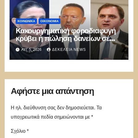
ΚΟΙΝΩΝΙΚΑ
ΟΙΚΟΝΟΜΙΑ
Κακουργηματική φοροδιαφυγή
κρύβει ἡ πώληση δανείων σέ
funds
ΑΥΓ 5, 2026
ΔΕΚΈΛΕΙΑ NEWS
Αφήστε μια απάντηση
Η ηλ. διεύθυνση σας δεν δημοσιεύεται.
Τα
υποχρεωτικά πεδία σημειώνονται με
*
Σχόλιο
*