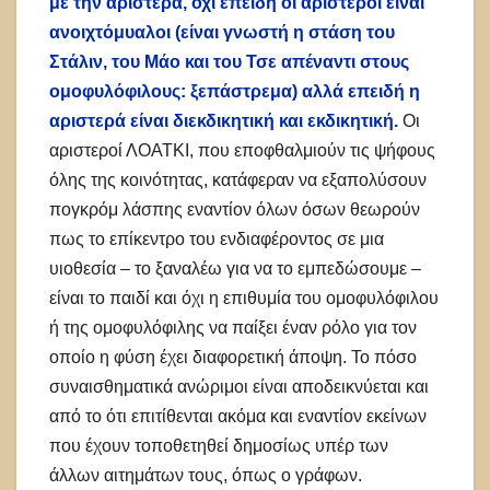
με την αριστερά, όχι επειδή οι αριστεροί είναι
ανοιχτόμυαλοι (είναι γνωστή η στάση του
Στάλιν, του Μάο και του Τσε απέναντι στους
ομοφυλόφιλους: ξεπάστρεμα) αλλά επειδή η
αριστερά είναι διεκδικητική και εκδικητική.
Οι
αριστεροί ΛΟΑΤΚΙ, που εποφθαλμιούν τις ψήφους
όλης της κοινότητας, κατάφεραν να εξαπολύσουν
πογκρόμ λάσπης εναντίον όλων όσων θεωρούν
πως το επίκεντρο του ενδιαφέροντος σε μια
υιοθεσία – το ξαναλέω για να το εμπεδώσουμε –
είναι το παιδί και όχι η επιθυμία του ομοφυλόφιλου
ή της ομοφυλόφιλης να παίξει έναν ρόλο για τον
οποίο η φύση έχει διαφορετική άποψη. Το πόσο
συναισθηματικά ανώριμοι είναι αποδεικνύεται και
από το ότι επιτίθενται ακόμα και εναντίον εκείνων
που έχουν τοποθετηθεί δημοσίως υπέρ των
άλλων αιτημάτων τους, όπως ο γράφων.