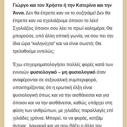
Γιώργο και τον Χρήστο ή την Κατερίνα και την
Άννα.
Δεν θα έπρεπε καν να το συζητάμε! Δεν θα
έπρεπε καν να σχολιάζουμε όποιον το λέει!
Σχολιάζεις όποιον σου λέει το πρωί καλημέρα; Θα
μπορούσε, υπό άλλη οπτική γωνία, να σου πει την
ίδια ώρα “καληνύχτα” και να είναι σωστό; Θα
τρελαθούμε εντελώς;
Έχω επιχειρηματολογήσει πολλές φορές κατά των
εννοιών
φυσιολογικό – μη φυσιολογικό
όταν
αναφέρονται σε σεξουαλική συμπεριφορά,
υποστηρίζοντας ότι η ερωτική έλξη είναι
φυσιολογική όπως και να την αισθάνεσαι και για
όποιον και να την αισθάνεσαι, καθώς υπάρχει στη
φύση των ανθρώπων, με χιλιάδες παραλλαγές επί
χιλιάδες χρόνια. Μπορεί, το να φοράς, κοτζάμ
άντρας, λαιμαριά και να σου βάζει η άλλη τον