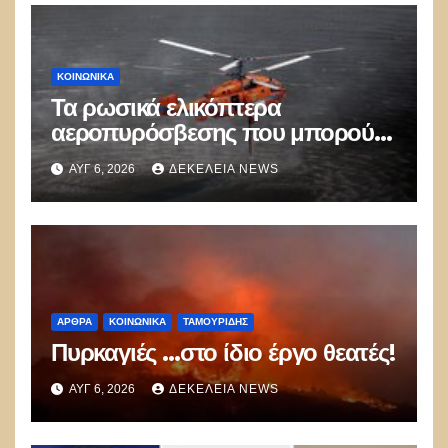
ΚΟΙΝΩΝΙΚΑ
Τα ρωσικά ελικόπτερα
αεροπυρόσβεσης που μπορούν
να ρίχνουν 5 τόνους νερού με 8
ΑΥΓ 6, 2026
ΔΕΚΈΛΕΙΑ NEWS
μποφόρ
ΑΡΘΡΑ
ΚΟΙΝΩΝΙΚΑ
ΤΑΜΟΥΡΊΔΗΣ
Πυρκαγιές …στο ίδιο έργο θεατές!
ΑΥΓ 6, 2026
ΔΕΚΈΛΕΙΑ NEWS