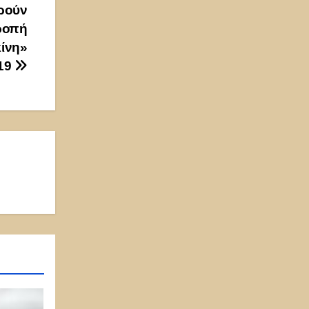
ωρούν
τροπή
ίνη»
-19