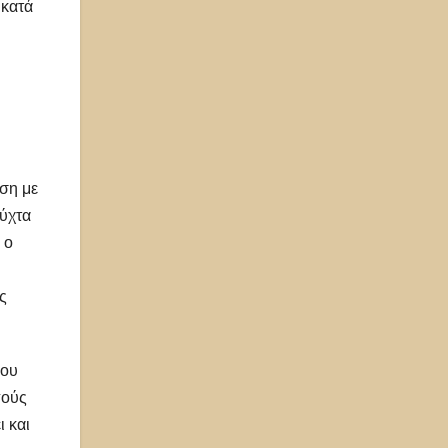
 κατά
έση με
νύχτα
 ο
ς
ίου
πούς
ι και