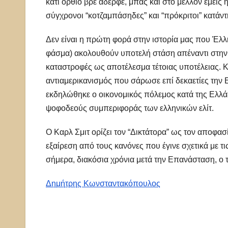
κάτι όρθιο βρε αδερφέ, μπας και στο μέλλον εμείς
σύγχρονοι “κοτζαμπάσηδες” και “πρόκριτοι” κατάν
Δεν είναι η πρώτη φορά στην ιστορία μας που Έλλη
φάσμα) ακολουθούν υποτελή στάση απέναντι στην 
καταστροφές ως αποτέλεσμα τέτοιας υποτέλειας. Κα
αντιαμερικανισμός που σάρωσε επί δεκαετίες την 
εκδηλώθηκε ο οικονομικός πόλεμος κατά της Ελλάδα
ψοφοδεούς συμπεριφοράς των ελληνικών ελίτ.
Ο Καρλ Σμιτ ορίζει τον “Δικτάτορα” ως τον αποφασ
εξαίρεση από τους κανόνες που έγινε σχετικά με τι
σήμερα, διακόσια χρόνια μετά την Επανάσταση, ο τ
Δημήτρης Κωνσταντακόπουλος