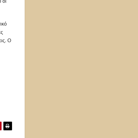
 οι
ικό
ές
ις. Ο