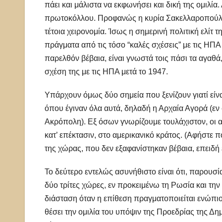
πάει και μάλιστα να εκφωνήσει και δική της ομιλία
πρωτοκόλλου. Προφανώς η κυρία Σακελλαροπούλου
τέτοια χειρονομία. Ίσως η σημερινή πολιτική ελίτ 
πράγματα από τις τόσο “καλές σχέσεις” με τις ΗΠΑ 
παρελθόν βέβαια, είναι γνωστά τοις πάσι τα αγαθά
σχέση της με τις ΗΠΑ μετά το 1947.
Υπάρχουν όμως δύο σημεία που ξενίζουν γιατί εί
όπου έγιναν όλα αυτά, δηλαδή η Αρχαία Αγορά (εν
Ακρόπολη). Εξ όσων γνωρίζουμε τουλάχιστον, οι α
κατ’ επέκτασιν, στο αμερικανικό κράτος. (Αφήστε π
της χώρας, που δεν εξαφανίστηκαν βέβαια, επειδή 
Το δεύτερο εντελώς ασυνήθιστο είναι ότι, παρουσία
δύο τρίτες χώρες, εν προκειμένω τη Ρωσία και τη
διάσταση όταν η επίθεση πραγματοποιείται ενώπιον
θέσει την ομιλία του υπόψιν της Προεδρίας της Δη