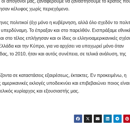
 ή οι απόγονοί μας, ξαναφέρουμε να ξαναστήσουμε το κράτος που
τησαν κέλυφος χωρίς περιεχόμενο.
νες πολιτικοί (όχι μόνο η κυβέρνηση, αλλά όλο σχεδόν το πολιτ
υπερδύναμη. Το έπραξαν και στο παρελθόν. Εισπράξαμε εθνικ
ι στο τέλος επλήγησαν και οι ίδιες οι ελληνοαμερικανικές σχέσε
Ελλάδα και την Κύπρο, για να αρχίσει να υποχωρεί μόνο όταν
ς, το 2010, ήταν και αυτός συνέπεια, σε τελικά ανάλυση, της
ίζοντα σε καταστάσεις εξαιρέσεως, έκτακτες. Εν προκειμένω, η
ς αμερικανικές εκλογές υποδεικνύει και επιβεβαιώνει ποιος είναι
ελικός κυρίαρχος και εξουσιαστής μας.