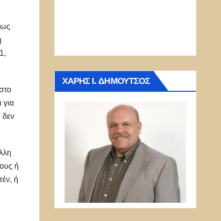
τως
η
1,
ΧΆΡΗΣ Ι. ΔΗΜΟΎΤΣΟΣ
 στο
 για
 δεν
άλλη
λους ή
πέν, ή