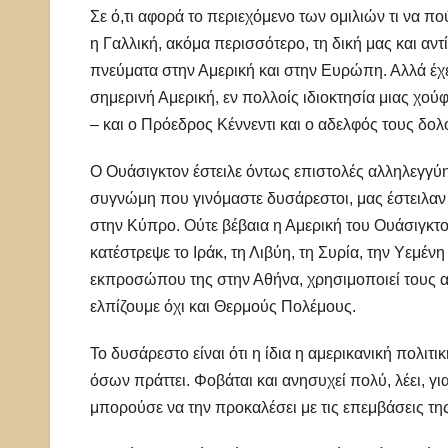
Σε ό,τι αφορά το περιεχόμενο των ομιλιών τι να 
η Γαλλική, ακόμα περισσότερο, τη δική μας και α
πνεύματα στην Αμερική και στην Ευρώπη. Αλλά έχε
σημερινή Αμερική, εν πολλοίς ιδιοκτησία μιας χούφ
– και ο Πρόεδρος Κέννεντι και ο αδελφός τους δο
Ο Ουάσιγκτον έστειλε όντως επιστολές αλληλεγγύη
συγνώμη που γινόμαστε δυσάρεστοι, μας έστειλαν τ
στην Κύπρο. Ούτε βέβαια η Αμερική του Ουάσιγκτο
κατέστρεψε το Ιράκ, τη Λιβύη, τη Συρία, την Υεμένη
εκπροσώπου της στην Αθήνα, χρησιμοποιεί τους α
ελπίζουμε όχι και Θερμούς Πολέμους.
Το δυσάρεστο είναι ότι η ίδια η αμερικανική πολιτ
όσων πράττει. Φοβάται και ανησυχεί πολύ, λέει, γι
μπορούσε να την προκαλέσει με τις επεμβάσεις τη