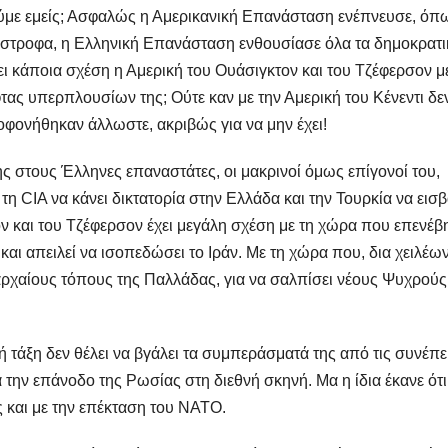
πούμε εμείς; Ασφαλώς η Αμερικανική Επανάσταση ενέπνευσε, όπ
ντίστροφα, η Ελληνική Επανάσταση ενθουσίασε όλα τα δημοκρατι
ι κάποια σχέση η Αμερική του Ουάσιγκτον και του Τζέφερσον μ
τας υπερπλουσίων της; Ούτε καν με την Αμερική του Κένεντι δεν
λοφονήθηκαν άλλωστε, ακριβώς για να μην έχει!
ς στους Έλληνες επαναστάτες, οι μακρινοί όμως επίγονοί του,
η CIA να κάνει δικτατορία στην Ελλάδα και την Τουρκία να εισβ
ν και του Τζέφερσον έχει μεγάλη σχέση με τη χώρα που επενέβη
 και απειλεί να ισοπεδώσει το Ιράν. Με τη χώρα που, δια χειλέω
ρχαίους τόπους της Παλλάδας, για να σαλπίσει νέους Ψυχρούς
ική τάξη δεν θέλει να βγάλει τα συμπεράσματά της από τις συνέπε
α την επάνοδο της Ρωσίας στη διεθνή σκηνή. Μα η ίδια έκανε ότι
ς και με την επέκταση του ΝΑΤΟ.