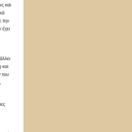
ως και
κά
ε την
 έχει
άλλει
 και
ν του
,
ιες