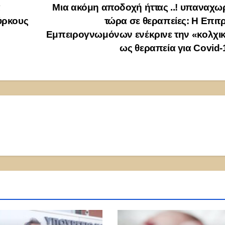
α
Μια ακόμη αποδοχή ήττας ..! υπαναχ
ύρκους
τώρα σε θεραπείες: Η Επι
Εμπειρογνωμόνων ενέκρινε την «κολχικ
ως θεραπεία για Covid