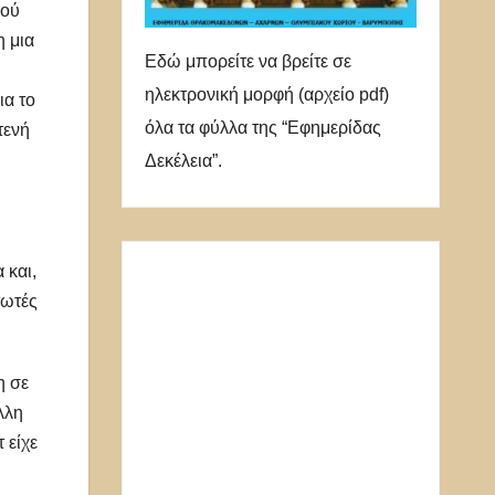
κού
 μια
Εδώ μπορείτε να βρείτε σε
ηλεκτρονική μορφή (αρχείο pdf)
ια το
όλα τα φύλλα της “Εφημερίδας
τενή
Δεκέλεια”.
 και,
τωτές
.
η σε
λλη
 είχε