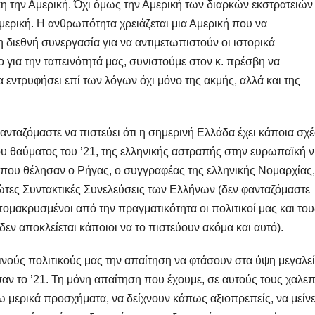
η την Αμερική. Όχι όμως την Αμερική των διαρκών εκστρατειών
Αμερική. Η ανθρωπότητα χρειάζεται μια Αμερική που να
 διεθνή συνεργασία για να αντιμετωπιστούν οι ιστορικά
για την ταπεινότητά μας, συνιστούμε στον κ. πρέσβη να
 εντρυφήσει επί των λόγων όχι μόνο της ακμής, αλλά και της
ανταζόμαστε να πιστεύει ότι η σημερινή Ελλάδα έχει κάποια σχ
υ θαύματος του ’21, της ελληνικής αστραπής στην ευρωπαϊκή 
 που θέλησαν ο Ρήγας, ο συγγραφέας της ελληνικής Νομαρχίας,
τες Συντακτικές Συνελεύσεις των Ελλήνων (δεν φανταζόμαστε
απομακρυσμένοι από την πραγματικότητα οι πολιτικοί μας και του
δεν αποκλείεται κάποιοι να το πιστεύουν ακόμα και αυτό).
νούς πολιτικούς μας την απαίτηση να φτάσουν στα ύψη μεγαλε
ν το ’21. Τη μόνη απαίτηση που έχουμε, σε αυτούς τους χαλε
τω μερικά προσχήματα, να δείχνουν κάπως αξιοπρεπείς, να μείνε