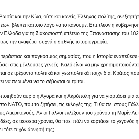
ωσία και την Κίνα, ούτε και κανείς Έλληνας πολίτης, ανεξαρτή
εων, βλέπει κάποιο λόγο να το κάνουμε. Επιπλέον η κυβέρνησ
ν Ελλάδα για τη διακοσιοστή επέτειο της Επανάστασης του 182
όπως την αναφέρει συχνά η διεθνής ιστοριογραφία.
α τεράστιας και παγκόσμιας σημασίας, που η Ιστορία εναπέθεσε
ώσει στις μέλλουσες γενεές. Καλό είναι να μην χρησιμοποιούνται
ι σε τρέχοντα πολιτικά και γεωπολιτικά παιχνίδια. Κράτος που
ει να περιμένει να το σέβονται οι τρίτοι.
ποιηθούν αύριο η Αγορά και η Ακρόπολη για να γιορτάσει μια 
το ΝΑΤΟ, που το ζητήσει, τις εκλογές της; Τι θα πει στους Γάλ
υς Αμερικανούς; Αν οι Γάλλοι εκλέξουν του χρόνου τη Μαρίν Λε
ιδέες, σε τέσσερα χρόνια, θα πάει πάλι να εορτάσει το γεγονός η
ι τότε τυχόν άρνησή της;