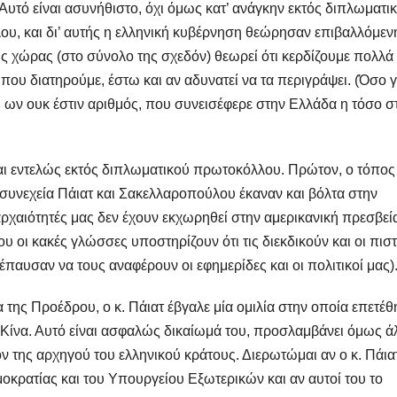
. Αυτό είναι ασυνήθιστο, όχι όμως κατ’ ανάγκην εκτός διπλωματι
, και δι’ αυτής η ελληνική κυβέρνηση θεώρησαν επιβαλλόμενη
της χώρας (στο σύνολο της σχεδόν) θεωρεί ότι κερδίζουμε πολλά
που διατηρούμε, έστω και αν αδυνατεί να τα περιγράψει. (Όσο γ
, ων ουκ έστιν αριθμός, που συνεισέφερε στην Ελλάδα η τόσο σ
ναι εντελώς εκτός διπλωματικού πρωτοκόλλου. Πρώτον, ο τόπος
 συνεχεία Πάιατ και Σακελλαροπούλου έκαναν και βόλτα στην
ρχαιότητές μας δεν έχουν εκχωρηθεί στην αμερικανική πρεσβεία
ου οι κακές γλώσσες υποστηρίζουν ότι τις διεκδικούν και οι πισ
έπαυσαν να τους αναφέρουν οι εφημερίδες και οι πολιτικοί μας)
 της Προέδρου, ο κ. Πάιατ έβγαλε μία ομιλία στην οποία επετέθ
ν Κίνα. Αυτό είναι ασφαλώς δικαίωμά του, προσλαμβάνει όμως ά
 της αρχηγού του ελληνικού κράτους. Διερωτώμαι αν ο κ. Πάιατ
μοκρατίας και του Υπουργείου Εξωτερικών και αν αυτοί του το