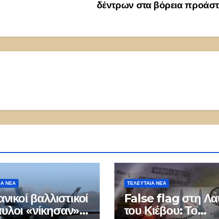
δέντρων στα βόρεια προάσ
ΙΑ ΝΕΑ
ΤΕΛΕΥΤΑΙΑ ΝΕΑ
ανικοί βαλλιστικοί
False flag στη Λ
υλοι «νίκησαν»
του Κιέβου: Το