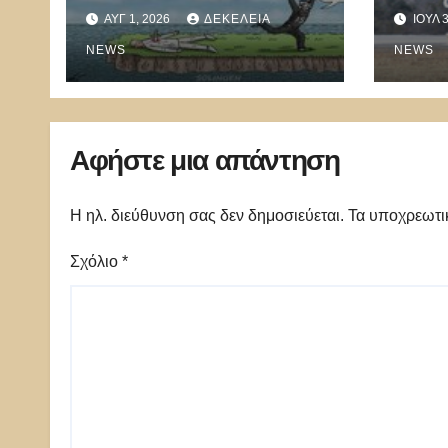
«Αλλάχ» την ώρα που
τα αμ
ΑΥΓ 1, 2026
ΔΕΚΈΛΕΙΑ
ΙΟΎΛ 
το ISIS γιορτάζει το
«Τα 
μακελειό στο Βερολίνο
NEWS
στην
NEWS
στην
Αφήστε μια απάντηση
Η ηλ. διεύθυνση σας δεν δημοσιεύεται.
Τα υποχρεωτι
Σχόλιο
*