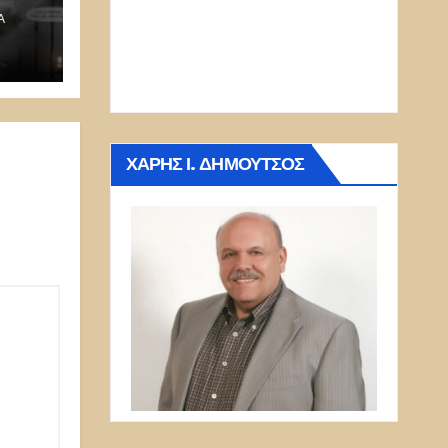
Α
nsky
ΧΆΡΗΣ Ι. ΔΗΜΟΎΤΣΟΣ