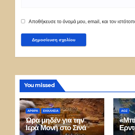
Αποθήκευσε το όνομά μου, email, και τον ιστότο
You missed
ΑΡΘΡΑ
ΕΚΚΛΗΣΊΑ
ΑΟΖ
Ώρα μηδέν για την
«Μπί
Ιερά Μονή στο Σινά
Ερντ