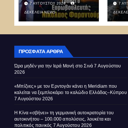
Mer
7 ΑΥΓΟΎΣΤΟΥ 2026
7 ΑΥ
καλεί
ΔΕΚΈΛΕΙΑ NEWS
ξεμπ
ΔΕΚΈΛΕ
καλώ
Κύπ
ΠΡΌΣΦΑΤΑ ΆΡΘΡΑ
Ώρα μηδέν για την Ιερά Μονή στο Σινά
7 Αυγούστου
2026
«Μπίζνες» με τον Ερντογάν κάνει η Meridiam που
καλείται να ξεμπλοκάρει το καλώδιο Ελλάδας–Κύπρου
7 Αυγούστου 2026
Η Κίνα «σβήνει» τη γερμανική αυτοκρατορία του
αυτοκινήτου – 100.000 απολύσεις, λουκέτα και
πολιτικός πανικός
7 Αυγούστου 2026