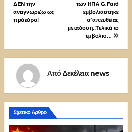
ΔΕΝ την
των ΗΠΑ G.Ford
αναγνωρίζω ως
εμβολιάστηκε
πρόεδρο!
σ΄απευθείας
μετάδοση..Τελικά το
εμβόλιο…
Από
Δεκέλεια news
Σχετικό Άρθρο