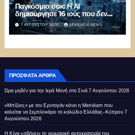
Παγκόσμιο σοκ: Η ΑΙ
δημιούργησε 16 ιούς που δεν
υπάρχουν στη φύση –
7 ΑΥΓΟΎΣΤΟΥ 2026
ΔΕΚΈΛΕΙΑ NEWS
Συναγερμός: Ο εφιάλτης μόλις
άρχισε
ΠΡΌΣΦΑΤΑ ΆΡΘΡΑ
Ώρα μηδέν για την Ιερά Μονή στο Σινά
7 Αυγούστου 2026
«Μπίζνες» με τον Ερντογάν κάνει η Meridiam που
καλείται να ξεμπλοκάρει το καλώδιο Ελλάδας–Κύπρου
7
Αυγούστου 2026
Η Κίνα «σβήνει» τη γερμανική αυτοκρατορία του