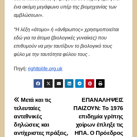
ένα ακόμη μεγάφωνο υπέρ της βιομηχανίας των
αμβλώσεων».
*Η λέξη «άτομο» ή «άνθρωπος» χρησιμοποιείται
εδώ για τα άτομα (βιολογικές γυναίκες) που
επιθυμούν να μην ταυτίζουν το βιολογικό τους
φύλο με την ταυτότητα φύλου τους .
Πηγή:
righttolife.org.uk
Πλοήγηση
Μετά και τις
ΕΠΑΝΑΛΗΨΕΙΣ
τελευταίες
ΠΑΙΖΟΥΝ: Το 1976
άρθρων
αντεθνικές
επιδημία γρίπης
δηλώσεις και
χοίρων έπληξε τις
αντίχριστες πράξεις,
ΗΠΑ. Ο Πρόεδρος