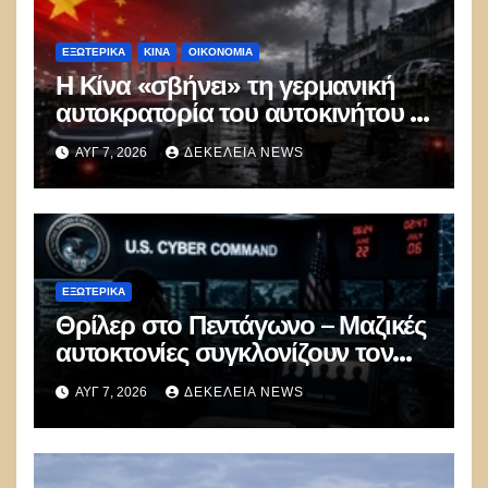
ΕΞΩΤΕΡΙΚΑ
ΚΊΝΑ
ΟΙΚΟΝΟΜΙΑ
Η Κίνα «σβήνει» τη γερμανική
αυτοκρατορία του αυτοκινήτου –
100.000 απολύσεις, λουκέτα και
ΑΥΓ 7, 2026
ΔΕΚΈΛΕΙΑ NEWS
πολιτικός πανικός
ΕΞΩΤΕΡΙΚΑ
Θρίλερ στο Πεντάγωνο – Μαζικές
αυτοκτονίες συγκλονίζουν τον
μυστικό στρατό
ΑΥΓ 7, 2026
ΔΕΚΈΛΕΙΑ NEWS
κυβερνοπολέμου των ΗΠΑ