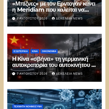
«Μπίζνες» με τον Ερντογάν κάνει
η Meridiam που καλείται να
ξεμπλοκάρει το καλώδιο
7 ΑΥΓΟΎΣΤΟΥ 2026
ΔΕΚΈΛΕΙΑ NEWS
Ελλάδας–Κύπρου
ΕΞΩΤΕΡΙΚΑ
ΚΊΝΑ
ΟΙΚΟΝΟΜΙΑ
Η Κίνα «σβήνει» τη γερμανική
αυτοκρατορία του αυτοκινήτου –
100.000 απολύσεις, λουκέτα και
7 ΑΥΓΟΎΣΤΟΥ 2026
ΔΕΚΈΛΕΙΑ NEWS
πολιτικός πανικός
ΤΕΧΝΗΤΉ ΝΟΗΜΟΣΎΝΗ