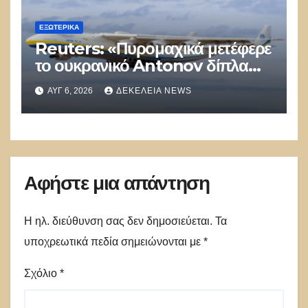
ΕΞΩΤΕΡΙΚΑ
Reuters: «Πυρομαχικά μετέφερε
το ουκρανικό Antonov δίπλα
στο οποίο βρέθηκε το drone στη
ΑΥΓ 6, 2026
ΔΕΚΈΛΕΙΑ NEWS
Λειψία»
Αφήστε μια απάντηση
Η ηλ. διεύθυνση σας δεν δημοσιεύεται.
Τα
υποχρεωτικά πεδία σημειώνονται με
*
Σχόλιο
*