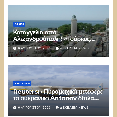
Διευρύνεται
ΘΡΆΚΗ
Καταγγελία από
Αλεξανδρούπολη! «Τούρκος
αστυνομικός επέδειξε ταυτότητα
6 ΑΥΓΟΎΣΤΟΥ 2026
ΔΕΚΈΛΕΙΑ NEWS
και έκανε υποδείξεις σε Έλληνα
πολίτη»
ΕΞΩΤΕΡΙΚΑ
Reuters: «Πυρομαχικά μετέφερε
το ουκρανικό Antonov δίπλα
στο οποίο βρέθηκε το drone στη
6 ΑΥΓΟΎΣΤΟΥ 2026
ΔΕΚΈΛΕΙΑ NEWS
Λειψία»