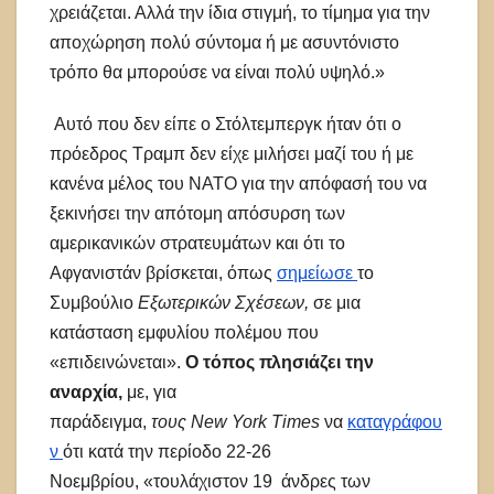
χρειάζεται. Αλλά την ίδια στιγμή, το τίμημα για την
αποχώρηση πολύ σύντομα ή με ασυντόνιστο
τρόπο θα μπορούσε να είναι πολύ υψηλό.»
Αυτό που δεν είπε ο Στόλτεμπεργκ ήταν ότι ο
πρόεδρος Τραμπ δεν είχε μιλήσει μαζί του ή με
κανένα μέλος του ΝΑΤΟ για την απόφασή του να
ξεκινήσει την απότομη απόσυρση των
αμερικανικών στρατευμάτων και ότι το
Αφγανιστάν βρίσκεται, όπως
σημείωσε
το
Συμβούλιο
Εξωτερικών Σχέσεων,
σε μια
κατάσταση εμφυλίου πολέμου που
«επιδεινώνεται».
Ο τόπος πλησιάζει την
αναρχία,
με, για
παράδειγμα,
τους
New York Times
να
καταγράφου
ν
ότι κατά την περίοδο 22-26
Νοεμβρίου, «τουλάχιστον 19 άνδρες των