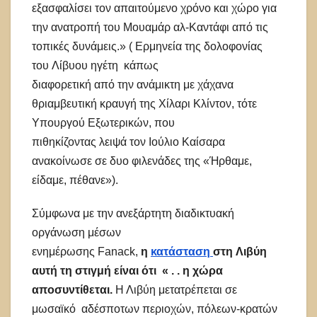
εξασφαλίσει τον απαιτούμενο χρόνο και χώρο για
την ανατροπή του Μουαμάρ αλ-Καντάφι από τις
τοπικές δυνάμεις.» ( Ερμηνεία της δολοφονίας
του Λίβυου ηγέτη κάπως
διαφορετική από την ανάμικτη με χάχανα
θριαμβευτική κραυγή της Χίλαρι Κλίντον, τότε
Υπουργού Εξωτερικών, που
πιθηκίζοντας λειψά τον Ιούλιο Καίσαρα
ανακοίνωσε σε δυο φιλενάδες της «Ήρθαμε,
είδαμε, πέθανε»).
Σύμφωνα με την ανεξάρτητη διαδικτυακή
οργάνωση μέσων
ενημέρωσης Fanack,
η
κατάσταση
στη
Λιβύη
αυτή τη στιγμή είναι ότι « . . η χώρα
αποσυντίθ
εται.
Η Λιβύη μετατρέπεται σε
μωσαϊκό αδέσποτων περιοχών, πόλεων-κρατών