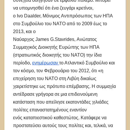
συνέχεια οδήγησαν σε εμφύλιο πόλεμο. Μπορεί
να υπομνησθεί ότι ένα ζευγάρι κρετίνοι,
ο Ιvo Daalder, Μόνιμος Αντιπρόσωπος των ΗΠΑ
στο Συμβούλιο του ΝΑΤΟ από το 2009 έως το
2013, και ο
Ναύαρχος James G.Stavrides, Ανώτατος
Συμμαχικός Διοικητής Ευρώπης των ΗΠΑ
(στρατιωτικός διοικητής του ΝΑΤΟ) την ίδια
περίοδο,
ενημέρωσαν
το Ατλαντικό Συμβούλιο και
τον κόσμο, τον Φεβρουάριο του 2012, ότι «η
επιχείρηση του ΝΑΤΟ στη Λιβύη δικαίως
χαιρετίστηκε ως πρότυπο επέμβασης. Η συμμαχία
αντέδρασε γρήγορα σε μια επιδεινούμενη
κατάσταση που απείλησε εκατοντάδες χιλιάδες
πολίτες επαναστατημένους εναντίον
ενός καταπιεστικού καθεστώτος. Κατάφερε να
προστατεύσει αυτούς τους πολίτες και, τελικά, να