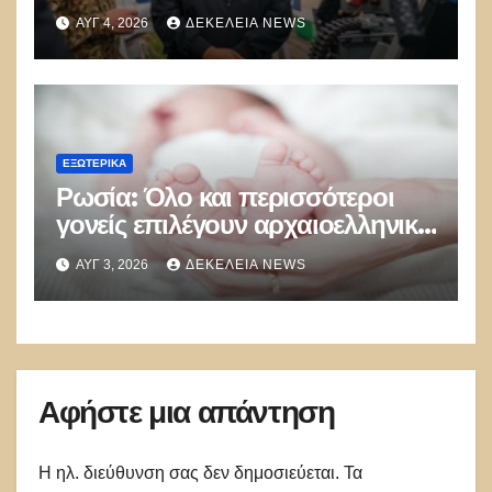
για να «ανοίξει το Στενό του
ΑΥΓ 4, 2026
ΔΕΚΈΛΕΙΑ NEWS
Hormuz»
ΕΞΩΤΕΡΙΚΑ
Ρωσία: Όλο και περισσότεροι
γονείς επιλέγουν αρχαιοελληνικά
ονόματα για τα παιδιά τους –
ΑΥΓ 3, 2026
ΔΕΚΈΛΕΙΑ NEWS
Ποια ξεχωρίζουν
Αφήστε μια απάντηση
Η ηλ. διεύθυνση σας δεν δημοσιεύεται.
Τα