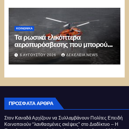
ΚΟΙΝΩΝΙΚΑ
Τα ρωσικά ελικόπτερα
αεροπυρόσβεσης που μπορούν
να ρίχνουν 5 τόνους νερού με 8
6 ΑΥΓΟΎΣΤΟΥ 2026
ΔΕΚΈΛΕΙΑ NEWS
μποφόρ
ΠΡΌΣΦΑΤΑ ΆΡΘΡΑ
Στον Καναδά Αρχίζουν να Συλλαμβάνουν Πολίτες Επειδή
Κοινοποιούν “λανθασμένες σκέψεις” στο Διαδίκτυο – Η