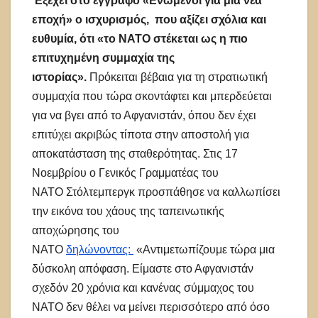
Εξέχει
στο έγγραφο
«Ενωμένοι για μια νέα
εποχή»
ο
ισχυρισμός
,
που αξίζει σχόλια
και
ευθυμία
,
ότι «
το ΝΑΤΟ στέκεται ως η πιο
επιτυχημένη συ
μμαχία της
ιστορίας»
.
Πρόκειται βέβαια για τη στρατιωτική
συμμαχία που τώρα σκοντάφτει και μπερδεύεται
για να βγει από το Αφγανιστάν, όπου δεν έχει
επιτύχει ακριβώς τίποτα στην αποστολή για
αποκατάσταση της σταθερότητας. Στις 17
Νοεμβρίου ο Γενικός Γραμματέας του
ΝΑΤΟ Στόλτεμπεργκ προσπάθησε να καλλωπίσει
την εικόνα του χάους της ταπεινωτικής
αποχώρησης του
ΝΑΤΟ
δηλώνοντας:
«Αντιμετωπίζουμε τώρα μια
δύσκολη απόφαση. Είμαστε στο Αφγανιστάν
σχεδόν 20 χρόνια και κανένας σύμμαχος του
ΝΑΤΟ δεν θέλει να μείνει περισσότερο από όσο