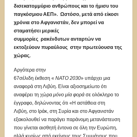
δισεκατομμύριο ανθρώπους
και το ήμισυ του
παγκόσμιου ΑΕΠ»
. Ωστόσο,
μετά από είκοσι
χρόνια στο Αφγανιστάν
,
δεν μπορεί να
σταματήσ
ει μερικές
συμμορίες
ρακένδυτων
ανταρτών να
εκτοξεύουν πυραύλους στην πρωτεύουσα της
χώρας
.
Αργότερα στην
67σέλιδη έκθεση «
ΝΑΤΟ
2030
» υπάρχει μια
αναφορά στη Λιβύη. Είναι αξιοσημείωτο ότι
αναφέρει τη χώρα
μόνο μία φορά
σε ολόκληρο το
έγγραφο, δηλώνοντας ότι «Η αστάθεια στη
Λιβύη, στο Ιράκ, στη Συρία και στο Αφγανιστάν
εξακολουθεί να παράγει παράνομη μετανάστευση
που γίνεται αισθητή έντονα σε όλη την Ευρώπη,
αλλά κυρίως από εκείνους τους Συμμάχους που