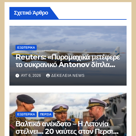
Σχετικό Άρθρο
ΕΞΩΤΕΡΙΚΑ
Reuters: «Πυρομαχικά μετέφερε
το ουκρανικό Antonov δίπλα
στο οποίο βρέθηκε το drone στη
ΑΥΓ 6, 2026
ΔΕΚΈΛΕΙΑ NEWS
Λειψία»
ΕΞΩΤΕΡΙΚΑ
ΠΕΡΣΊΑ
Βαλτικό ανέκδοτο – Η Λετονία
στέλνει… 20 ναύτες στον Περσικό