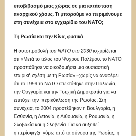
υποβιβασμό
μιας χώρας σε μια κατάσταση
αναρχικού χάο
υ
ς. Τι μπορούμε να περιμένουμε
στη συνέχεια στο εγχειρίδιο του ΝΑΤΟ;
Τη
Ρωσία και
τ
η
ν
Κίνα, φυσικά.
Η αυτοπροβολή
του ΝΑΤΟ
σ
το 2030
ισχυρίζεται
ότι «Μετά το τέλος του Ψυχρού Πολέμου, το ΝΑΤΟ
προσπάθησε να οικοδομήσει μια ουσιαστική
εταιρική σχέση με τη Ρωσία» –χωρίς να αναφέρει
ότι το 1999 το ΝΑΤΟ επεκτάθηκε στην Πολωνία,
την Ουγγαρία και την Τσεχική Δημοκρατία για να
επιτύχει την περικύκλωση της Ρωσίας. Στη
συνέχεια, το 2004 προστέθηκαν η Βουλγαρία, η
Εσθονία, η Λετονία, η Λιθουανία, η Ρουμανία, η
Σλοβακία και η Σλοβενία. Για να αυξηθεί
η περίσφιγξη γύρω από τα σύνορα της Ρωσίας, η