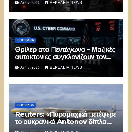
ΑΥΓ 7, 2026
ΔΕΚΈΛΕΙΑ NEWS
πολιτικός πανικός
ΕΞΩΤΕΡΙΚΑ
Θρίλερ στο Πεντάγωνο – Μαζικές
αυτοκτονίες συγκλονίζουν τον
μυστικό στρατό
ΑΥΓ 7, 2026
ΔΕΚΈΛΕΙΑ NEWS
κυβερνοπολέμου των ΗΠΑ
ΕΞΩΤΕΡΙΚΑ
Reuters: «Πυρομαχικά μετέφερε
το ουκρανικό Antonov δίπλα
στο οποίο βρέθηκε το drone στη