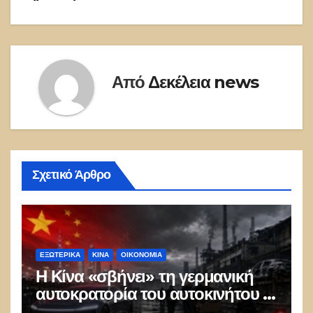
Από
Δεκέλεια news
Σχετικό Άρθρο
ΕΞΩΤΕΡΙΚΑ
ΚΊΝΑ
ΟΙΚΟΝΟΜΙΑ
Η Κίνα «σβήνει» τη γερμανική
αυτοκρατορία του αυτοκινήτου –
100.000 απολύσεις, λουκέτα και