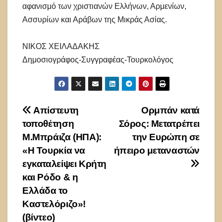
αφανισμό των χριστιανών Ελλήνων, Αρμενίων,
Ασσυρίων και Αράβων της Μικράς Ασίας.
ΝΙΚΟΣ ΧΕΙΛΑΔΑΚΗΣ
Δημοσιογράφος-Συγγραφέας-Τουρκολόγος
Πλοήγηση
Απίστευτη
Ορμπάν κατά
τοποθέτηση
Σόρος: Μετατρέπει
άρθρων
Μ.Μπράιζα (HΠΑ):
την Ευρώπη σε
«Η Τουρκία να
ήπειρο μεταναστών
εγκαταλείψει Κρήτη
και Ρόδο & η
Ελλάδα το
Καστελόριζο»!
(βίντεο)