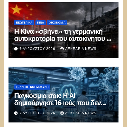
ΕΞΩΤΕΡΙΚΑ
ΚΊΝΑ
ΟΙΚΟΝΟΜΙΑ
Η Κίνα «σβήνει» τη γερμανική
αυτοκρατορία του αυτοκινήτου –
100.000 απολύσεις, λουκέτα και
7 ΑΥΓΟΎΣΤΟΥ 2026
ΔΕΚΈΛΕΙΑ NEWS
πολιτικός πανικός
ΤΕΧΝΗΤΉ ΝΟΗΜΟΣΎΝΗ
Παγκόσμιο σοκ: Η ΑΙ
δημιούργησε 16 ιούς που δεν
υπάρχουν στη φύση –
7 ΑΥΓΟΎΣΤΟΥ 2026
ΔΕΚΈΛΕΙΑ NEWS
Συναγερμός: Ο εφιάλτης μόλις
άρχισε