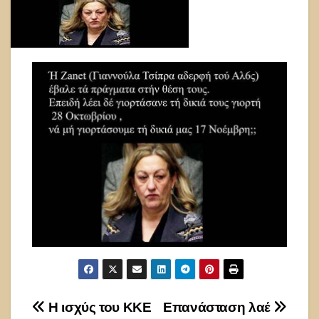
Πλοήγηση
Η ισχύς του ΚΚΕ
Επανάσταση λαέ