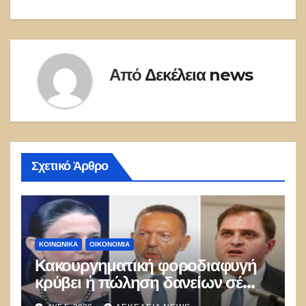
άρθρων
Από
Δεκέλεια news
Σχετικό Άρθρο
ΚΟΙΝΩΝΙΚΑ
ΟΙΚΟΝΟΜΙΑ
Κακουργηματική φοροδιαφυγή
κρύβει ἡ πώληση δανείων σέ
funds