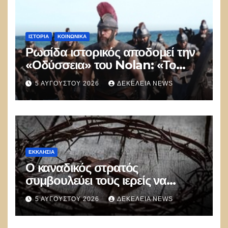
ΙΣΤΟΡΊΑ
ΚΟΙΝΩΝΙΚΑ
Ρωσίδα ιστορικός αποδομεί την
«Οδύσσεια» του Nolan: «Το
Hollywood δημιουργεί στρεβλή
5 ΑΥΓΟΎΣΤΟΥ 2026
ΔΕΚΈΛΕΙΑ NEWS
εικόνα για την Αρχαία Ελλάδα»
ΕΚΚΛΗΣΊΑ
Ο καναδικός στρατός
συμβουλεύει τους ιερείς να
αποφεύγουν τις προσευχές και
5 ΑΥΓΟΎΣΤΟΥ 2026
ΔΕΚΈΛΕΙΑ NEWS
τις αναφορές στον Θεό