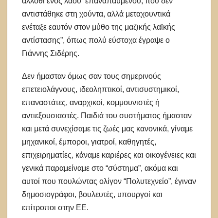
άλλοθι ενός λαού επαναπαυμένου, που δεν
αντιστάθηκε στη χούντα, αλλά μεταχουντικά
ενέταξε εαυτόν στον μύθο της μαζικής λαϊκής
αντίστασης”, όπως πολύ εύστοχα έγραψε ο
Γιάννης Σιδέρης.
Δεν ήμασταν όμως σαν τους σημερινούς
επετειολάγνους, ιδεοληπτικοί, αντισυστημικοί,
επαναστάτες, αναρχικοί, κομμουνιστές ή
αντιεξουσιαστές. Παιδιά του συστήματος ήμασταν
και μετά συνεχίσαμε τις ζωές μας κανονικά, γίναμε
μηχανικοί, έμποροι, γιατροί, καθηγητές,
επιχειρηματίες, κάναμε καριέρες και οικογένειες και
γενικά παραμείναμε στο “σύστημα”, ακόμα και
αυτοί που πουλώντας ολίγον “Πολυτεχνείο”, έγιναν
δημοσιογράφοι, βουλευτές, υπουργοί και
επίτροποι στην ΕΕ.