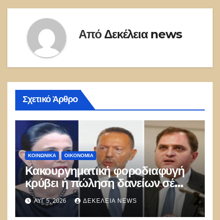
Από
Δεκέλεια news
Σχετικό Άρθρο
ΚΟΙΝΩΝΙΚΑ
ΟΙΚΟΝΟΜΙΑ
Κακουργηματική φοροδιαφυγή
κρύβει ἡ πώληση δανείων σέ
funds
ΑΥΓ 5, 2026
ΔΕΚΈΛΕΙΑ NEWS