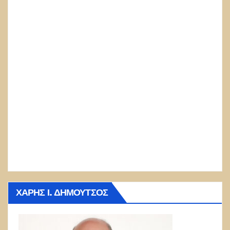
ΧΆΡΗΣ Ι. ΔΗΜΟΎΤΣΟΣ