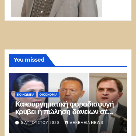
You missed
ΚΟΙΝΩΝΙΚΑ
ΟΙΚΟΝΟΜΙΑ
Κακουργηματική φοροδιαφυγή
κρύβει ἡ πώληση δανείων σέ
funds
5 ΑΥΓΟΎΣΤΟΥ 2026
ΔΕΚΈΛΕΙΑ NEWS