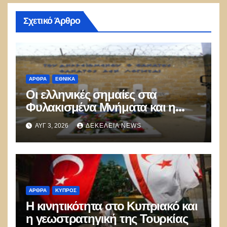
Σχετικό Άρθρο
ΑΡΘΡΑ
ΕΘΝΙΚΑ
Οι ελληνικές σημαίες στα
Φυλακισμένα Μνήματα και η
λήθη των δικών μας παιδιών
ΑΥΓ 3, 2026
ΔΕΚΈΛΕΙΑ NEWS
ΑΡΘΡΑ
ΚΎΠΡΟΣ
Η κινητικότητα στο Κυπριακό και
η γεωστρατηγική της Τουρκίας