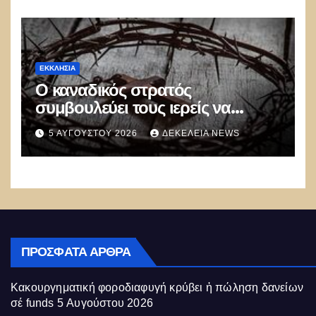
ΕΚΚΛΗΣΊΑ
Ο καναδικός στρατός
συμβουλεύει τους ιερείς να
αποφεύγουν τις προσευχές και
5 ΑΥΓΟΎΣΤΟΥ 2026
ΔΕΚΈΛΕΙΑ NEWS
τις αναφορές στον Θεό
ΠΡΌΣΦΑΤΑ ΆΡΘΡΑ
Κακουργηματική φοροδιαφυγή κρύβει ἡ πώληση δανείων
σέ funds
5 Αυγούστου 2026