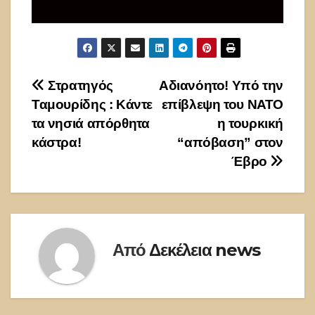
Πλοήγηση
Στρατηγός
Αδιανόητο! Υπό την
Ταμουρίδης : Κάντε
επίβλεψη του ΝΑΤΟ
άρθρων
τα νησιά απόρθητα
η τουρκική
κάστρα!
“απόβαση” στον
Έβρο
Από
Δεκέλεια news