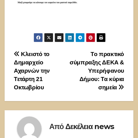
Πλοήγηση
Κλειστό το
Το πρακτικό
Δημαρχείο
σύμπραξης ΔΕΚΑ &
άρθρων
Αχαρνών την
Υπερήφανου
Τετάρτη 21
Δήμου: Τα κύρια
Οκτωβρίου
σημεία
Από
Δεκέλεια news