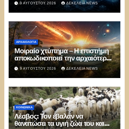
9 ΑΥΓΟΎΣΤΟΥ 2026
ΔΕΚΈΛΕΙΑ NEWS
νομίσματα εκτός δολαρίου για το
εμπόριο
ΑΡΧΑΙΟΛΟΓΊΑ
Μοιραίο χτύπημα – Η επιστήμη
αποκωδικοποιεί την αρχαιότερη
μαζική δολοφονία στην Ιστορία
9 ΑΥΓΟΎΣΤΟΥ 2026
ΔΕΚΈΛΕΙΑ NEWS
ΚΟΙΝΩΝΙΚΑ
Λέσβος: Τον έβαλαν να
θανατώσει τα υγιή ζώα του και