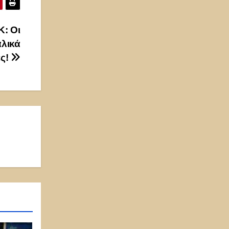
: Οι
λικά
ες!