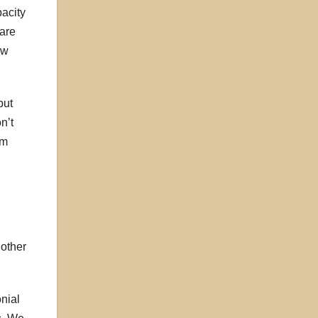
pacity
 are
ow
but
n’t
em
 other
onial