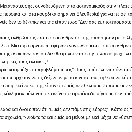
η Μετανάστευσης, συνοδευόμενη από αστυνομικούς στην πλατεί
 περσικά και στα κουρδικά σημαίνει Ελευθερία) για να πείσει τ
είς δεν το δέχτηκε και της είπαν πως “Δεν σας εμπιστευόμαστε
οιους ανθρώπους ωστόσο οι άνθρωποι της απάντησαν με τα λί
υ λέει. Μία ώρα αργότερα έφεραν έναν ενδιάμεσο. τότε οι άνθρω
αι της ανακοίνωσαν ότι δεν θα φύγουν από την πλατεία μέχρι να
 νομικές τους ανάγκες !
ριο και φτιάξτε τα προβλήματά μας”. Τους πρότεινε να πάνε σε 
ποι άρχισαν να τις δείχνουν με τα κινητά τους τηλέφωνα κάπο
 camp εκείνο και της είπαν ότι εμείς δεν θέλουμε να πάμε σε εκ
μας κόλλησαν μόλυνση σε εκείνο το στρατόπεδο σίγουρα δεν πρόκ
άδα και όλοι είπαν ότι “Εμείς δεν πάμε στις Σέρρες”. Κάποιος 
σχολεία, “Ανοίξτε τα και εμείς θα μείνουμε εκεί μέχρι να λύσετε