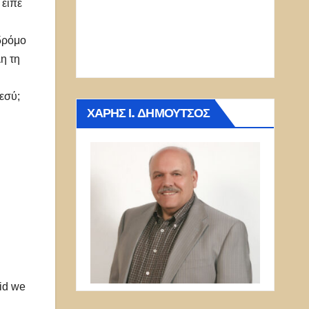
 είπε
 δρόμο
η τη
εσύ;
ΧΆΡΗΣ Ι. ΔΗΜΟΎΤΣΟΣ
aid we