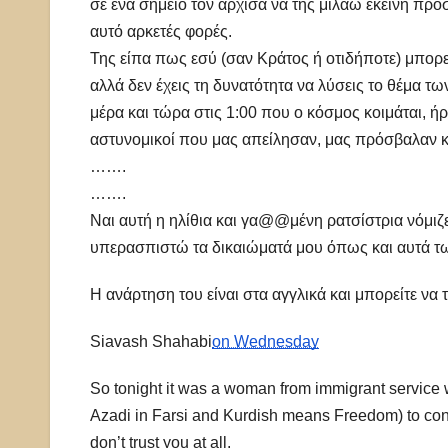
σε ένα σημείο τον άρχισα να της μιλάω εκείνη προσ
αυτό αρκετές φορές.
Της είπα πως εσύ (σαν Κράτος ή οτιδήποτε) μπορεί
αλλά δεν έχεις τη δυνατότητα να λύσεις το θέμα τ
μέρα και τώρα στις 1:00 που ο κόσμος κοιμάται, ή
αστυνομικοί που μας απείλησαν, μας πρόσβαλαν κα
…….
…….
Ναι αυτή η ηλίθια και γα@@μένη ρατσίστρια νόμ
υπερασπιστώ τα δικαιώματά μου όπως και αυτά 
Η ανάρτηση του είναι στα αγγλικά και μπορείτε να 
Siavash Shahabi
on Wednesday
So tonight it was a woman from immigrant service w
Azadi in Farsi and Kurdish means Freedom) to con
don’t trust you at all.