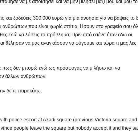
πάθησε να με αποκτήσει και να μην μιλήσει μαζί μου και μου το
ς και ξοδεύεις 300.000 ευρώ για μία ανοησία για να βάψεις το
ων ανθρώπων που είναι χωρίς σπίτια; Hσουν στο γραφείο σου όλ
ρθες εδώ να λύσεις το πρόβλημα; Πριν από εσένα ήταν εδώ οι
ι θέλησαν να μας αναγκάσουν να φύγουμε και τώρα τι μας λες 
ιζε πως δεν μπορώ εγώ ως πρόσφυγας να μιλήσω και να
των άλλων ανθρώπων!
την δείτε παρακάτω:
ith police escort at Azadi square (previous Victoria square and
vince people leave the square but nobody accept it and they s