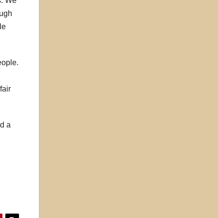
s. We
ough
le
eople.
fair
nd a