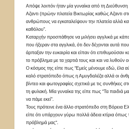
Απόψε λοιπόν ήταν μία γυναίκα από τη Διεύθυνσ
Αζαντι (πρώην πλατεία Βικτωρίας καθώς Αζαντι στα
ανθρώπους να εγκαταλείψουν την πλατεία αλλά καν
καθόλου”.
Καταρχήν προσπάθησε να μιλήσει αγγλικά με κάπ
που ήξεραν στα αγγλικά, ότι δεν δέχονται αυτά πο
άρπαξαν την ευκαιρία και είπαν ότι επιθυμούσαν κ
το πρόβλημα με τα χαρτιά τους και και να λυθούν οι
Ο κόσμος της είπε πως “Εμείς μένουμε εδώ, έλα αύ
καλό στρατόπεδο όπως η Αμυγδαλέζα αλλά οι άνθρω
βίντεο και φωτογραφίες σχετικά με τις συνθήκες στο
τη φυλακή. Μία γυναίκα της είπε πως “Τα παιδιά 
να πάμε εκεί”.
Τους πρότεινε ένα άλλο στρατόπεδο στη Βόρεια Ελλ
είπε ότι υπάρχουν γύρω πολλά άδεια κτίρια όπως τα 
πρόβλημά μας“.