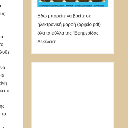
α
ους
Εδώ μπορείτε να βρείτε σε
ηλεκτρονική μορφή (αρχείο pdf)
όλα τα φύλλα της “Εφημερίδας
γα
Δεκέλεια”.
ποι
 λυθεί
ένα
ια
είνη
ειται
της
 το