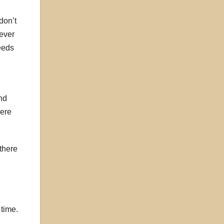
don’t
tever
eeds
nd
here
there
 time.