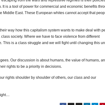
or escaping from the wars and repressive regimes is their policie
. It is a tool of power for commercial and economic benefits thr
the Middle East. These European whites cannot accept that peop
 their way how this capitalism system wants to make deal with p
 class society. Where we have to face violence from different
This is a class struggle and we will fight until changing this un
efugees. Our discussion is about humans, the value of humans, a
r rights to be a priority in decisions.
 our rights shoulder by shoulder of others, our class and our
 fight…