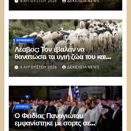
9 ΑΥΓΟΎΣΤΟΥ 2026
ΔΕΚΈΛΕΙΑ NEWS
ΚΟΙΝΩΝΙΚΑ
Λέσβος: Τον έβαλαν να
θανατώσει τα υγιή ζώα του και
πέθανε από την στενοχώρια του!
9 ΑΥΓΟΎΣΤΟΥ 2026
ΔΕΚΈΛΕΙΑ NEWS
ΚΎΠΡΟΣ
Ο Φειδίας Παναγιώτου
εμφανίστηκε με σορτς σε
εκδήλωση μνήμης για τους Ισαάκ