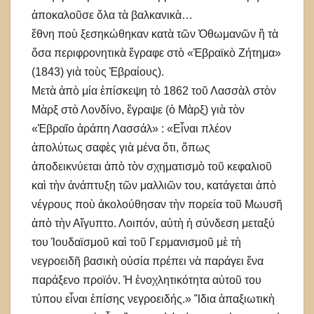
ἀποκαλοῦσε ὅλα τὰ βαλκανικὰ…
ἔθνη ποὺ ξεσηκώθηκαν κατὰ τῶν Ὀθωμανῶν ἢ τὰ
ὅσα περιφρονητικὰ ἔγραφε στὸ «Ἑβραϊκὸ Ζήτημα»
(1843) γιὰ τοὺς Ἑβραίους).
Μετὰ ἀπὸ μία ἐπίσκεψη τὸ 1862 τοῦ Λασσὰλ στὸν
Μὰρξ στὸ Λονδίνο, ἔγραψε (ὁ Μὰρξ) γιὰ τὸν
«Ἑβραῖο ἀράπη Λασσάλ» : «Εἶναι πλέον
ἀπολύτως σαφὲς γιὰ μένα ὅτι, ὅπως
ἀποδεικνύεται ἀπὸ τὸν σχηματισμὸ τοῦ κεφαλιοῦ
καὶ τὴν ἀνάπτυξη τῶν μαλλιῶν του, κατάγεται ἀπὸ
νέγρους ποὺ ἀκολούθησαν τὴν πορεία τοῦ Μωυσῆ
ἀπὸ τὴν Αἴγυπτο. Λοιπόν, αὐτὴ ἡ σύνδεση μεταξύ
του Ἰουδαϊσμοῦ καὶ τοῦ Γερμανισμοῦ μὲ τὴ
νεγροειδῆ βασικὴ οὐσία πρέπει νὰ παράγει ἕνα
παράξενο προϊόν. Ἡ ἐνοχλητικότητα αὐτοῦ του
τύπου εἶναι ἐπίσης νεγροειδής.» Ἴδια ἀπαξιωτικὴ