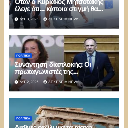
Όταν ο Κυριάκος Μητσοτάκης
έλεγε ότι… κάποια στιγμή θα
καούν τα δάση
ΑΥΓ 3, 2026
ΔΕΚΈΛΕΙΑ NEWS
ΠΟΛΙΤΙΚΑ
Συνάντηση διαπλοκής: Οι
πρωταγωνιστές της
Γ.Γεραπετρίτης,
ΑΥΓ 2, 2026
ΔΕΚΈΛΕΙΑ NEWS
Α.Διαμαντοπούλου και
Μ.Χριστοδουλάκης την
διαψεύδουν
ΠΟΛΙΤΙΚΑ
Διεθνές ρεζίλι για τα αίσχη