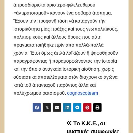
ἀπροσδιόριστα ἀριστερὸ-φιλελεύθερου
«ἀντιρατσισμοῦ» κάνουν ἕνα σοβαρὸ ἀτόπημα.
Ἔχουν τὴν προφανῆ τάση νὰ καταργοῦν τὴν
ἱστορικότητα μίας πράξης καὶ τοὺς γεωπολιτικούς,
πολιτισμικοὺς καὶ ἄλλους ὅρους ποὺ αὐτὴ
πραγματοποιήθηκε πρὶν ἀπὸ πολλὰ-πολλὰ
χρόνια. Ἔτσι ὅμως ἁπλὰ λαϊκίζουν ἢ ψηφοθηροῦν
παραγράφοντας ἢ παραμορφώνοντας τὴν ἱστορία
καὶ τὴν ὅποια ἀναγκαία ἱστορικὴ αἴσθηση, χωρὶς
οὐσιαστικὰ ἀποτελέσματα στὸν διαχρονικὸ ἀγώνα
κατὰ τοῦ ἁπανταχοῦ παρόντος ἀλλὰ καὶ
πολύχρωμου ρατσισμοῦ.
cognoscoteam
Πλοήγηση
Το Κ.Κ.Ε., οι
μυστικές συμφωνίες