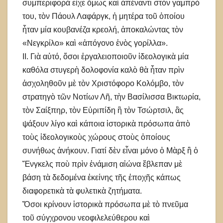
συμπεριφορὰ εἶχε ὅμως καὶ ἀπέναντι στὸν γαμπρό
του, τὸν Πάουλ Λαφάργκ, ἡ μητέρα τοῦ ὁποίου
ἦταν μία κουβανέζα κρεολή, ἀποκαλώντας τὸν
«Νεγκρίλο» καὶ «ἀπόγονο ἑνὸς γορίλλα».
ΙΙ. Γιὰ αὐτό, ὅσοι ἐργαλειοποιοῦν ἰδεολογικὰ μία
καθόλα στυγερὴ δολοφονία καλὸ θὰ ἦταν πρὶν
ἀσχοληθοῦν μὲ τὸν Χριστόφορο Κολόμβο, τὸν
στρατηγὸ τῶν Νοτίων Λῆ, τὴν Βασίλισσα Βικτωρία,
τὸν Σαίξπηρ, τὸν Εὐριπίδη ἢ τὸν Τσώρτσιλ, ἂς
ψάξουν λίγο καὶ κάποια ἱστορικὰ πρόσωπα ἀπὸ
τοὺς ἰδεολογικοὺς χώρους στοὺς ὁποίους
συνήθως ἀνήκουν. Γιατί δὲν εἶναι μόνο ὁ Μὰρξ ἢ ὁ
Ἔνγκελς ποὺ πρὶν ἐνάμιση αἰώνα ἔβλεπαν μὲ
βάση τὰ δεδομένα ἐκείνης τῆς ἐποχῆς κάπως
διαφορετικὰ τὰ φυλετικὰ ζητήματα.
Ὅσοι κρίνουν ἱστορικὰ πρόσωπα μὲ τὸ πνεῦμα
τοῦ σύγχρονου νεοφιλελεύθερου καὶ