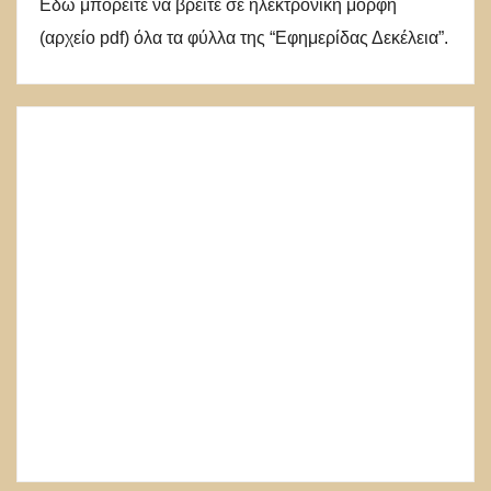
Εδώ μπορείτε να βρείτε σε ηλεκτρονική μορφή
(αρχείο pdf) όλα τα φύλλα της “Εφημερίδας Δεκέλεια”.