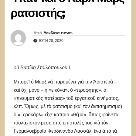
ρατσιστής;
Από
Δεκέλεια news
ΙΟΎΝ 28, 2020
οῦ Βασίλη Στοϊλόπουλου
Ι.
Μπορεῖ ὁ Μὰρξ νὰ παραμένει γιὰ τὴν Ἀριστερὰ –
καὶ ὄχι μόνο – ἡ «εἰκόνα», ὁ «προφήτης», ὁ
«πνευματικὸς πατέρας» τοῦ ἐργατικοῦ κινήματος,
κλπ. Ὅμως, μὲ τὸ ρατσισμὸ (καὶ τὸν ἀντισημιτισμὸ)
ὁ «Γεροκὰρλ» εἶχε κάποιο «θέμα», ὅπως φαίνεται
τουλάχιστον μέσα ἀπὸ ἐπιστολές του γιὰ τὸν
Γερμανοεβραῖο Φερδινάνδο Λασσάλ, ἕνα ἀπὸ τὰ