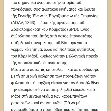
πιὸ σημαντικὰ ὀνόματα στὴν ἱστορία τοῦ
παγκόσμιου σοσιαλιστικοῦ κινήματος καὶ ἱδρυτὴ
τῆς Γενικῆς Ἕνωσης Ἐργαζομένων τῆς Γερμανίας
(ADAV, 1863) – ἰδρυτικῆς ὀργάνωσης τοῦ
Σοσιαλδημοκρατικοῦ Κόμματος (SPD). Ἑνὸς
ἀνθρώπου ποὺ ἐκτὸς ἀπὸ ἀστὸς ἐπαναστάτης
ὑπῆρξε καὶ συνομιλητὴς τοῦ Βίσμαρκ γιὰ τὸ
γερμανικὸ ζήτημα, ἀλλὰ καὶ πολιτικὸς ἀντίπαλός
του Κὰρλ Μάρξ, κυρίως γιὰ τὴν μελλοντικὴ πορεία
τῆς σοσιαλιστικῆς ἐπανάστασης.
Μέσα ἀπὸ αὐτὲς τὶς ἐπιστολὲς – καὶ σὲ συνδυασμὸ
μὲ τὴ σημερινὴ θεώρηση τῶν πραγμάτων γιὰ τὸν
φυλετισμὸ – ἡ μαρξικὴ εἰκόνα γιὰ τὸν Λασσὰλ δίνει
τὴν εὐκαιρία στὸ νὰ συμπεριληφθεῖ εὔκολα καὶ ὁ
Μὰρξ στὴ μεγάλη γκάμα τῶν καραμπινάτων
ρατσιστῶν – καὶ ἀντισημιτῶν. (Γιὰ νὰ μὴ
ἀναφερθοῦμε στὸ πόσο ὑβριστικὰ καὶ ὑποτιμητικὰ