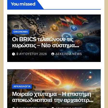
You missed
ΟΙΚΟΝΟΜΙΑ
Οι BRICS τελειώνουν τις
κυρώσεις – Νέο σύστημα
πληρωμών με ψηφιακά
9 ΑΥΓΟΎΣΤΟΥ 2026
ΔΕΚΈΛΕΙΑ NEWS
νομίσματα εκτός δολαρίου για το
εμπόριο
ΑΡΧΑΙΟΛΟΓΊΑ
Μοιραίο χτύπημα – Η επιστήμη
αποκωδικοποιεί την αρχαιότερη
μαζική δολοφονία στην Ιστορία